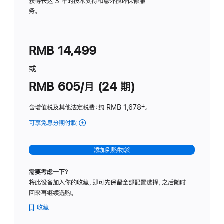
务
获得长达 3 年的技术支持和意外损坏保修服
务。
计
划
(适
RMB 14,499
用
于
或
Studio
RMB 605/月 (24 期)
Display
含增值税及其他法定税费
：约 RMB 1,678
脚
‡。
注
可享免息分期付款
(Studio
Display
-
添加到购物袋
纳
米
需要考虑一下？
纹
将此设备加入你的收藏，即可先保留全部配置选择，之后随时
理
回来再继续选购。
玻
璃
收藏
面