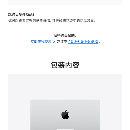
板
-
想购买多件商品？
可
你可以查看完整的送货详情，并更改购物袋中的商品数量。
调
倾
斜
获得购买帮助，
度
立即在线交流
(在
或致电
400-666-8800
。
的
新
支
窗
架
口
包装内容
的
中
分
打
期
开)
付
款
选
项)