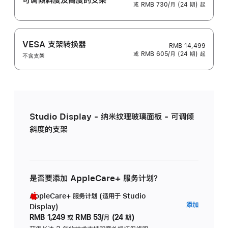
或 RMB 730/月 (24 期) 起
VESA 支架转换器
RMB 14,499
或 RMB 605/月 (24 期) 起
不含支架
Studio Display - 纳米纹理玻璃面板 - 可调倾
斜度的支架
是否要添加 AppleCare+ 服务计划？
AppleCare+ 服务计划 (适用于 Studio
AppleC
添加
Display)
服
RMB 1,249
或
RMB 53/月 (24 期)