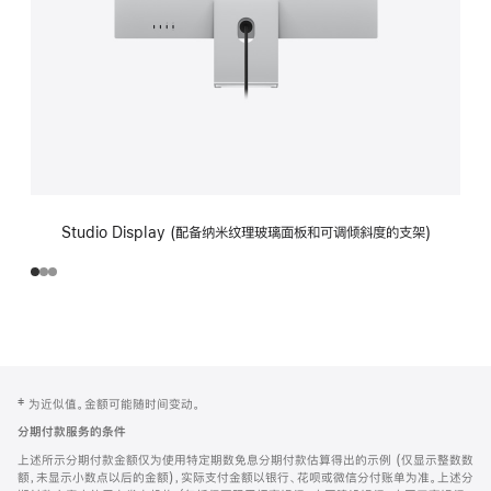
Studio Display (配备纳米纹理玻璃面板和可调倾斜度的支架)
网
脚
‡ 为近似值。金额可能随时间变动。
注
页
分期付款服务的条件
页
上述所示分期付款金额仅为使用特定期数免息分期付款估算得出的示例 (仅显示整数数
脚
额，未显示小数点以后的金额)，实际支付金额以银行、花呗或微信分付账单为准。上述分