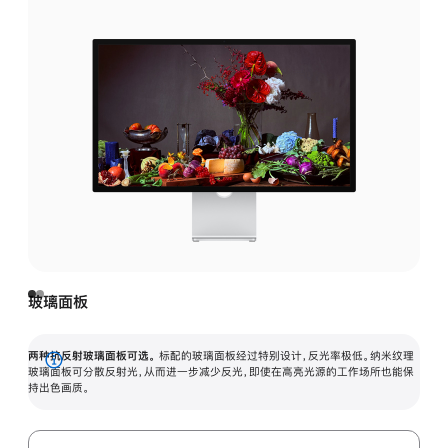
玻璃面板
两种抗反射玻璃面板可选。
标配的玻璃面板经过特别设计，反光率极低。纳米纹理
展
玻璃面板可分散反射光，从而进一步减少反光，即使在高亮光源的工作场所也能保
持出色画质。
开