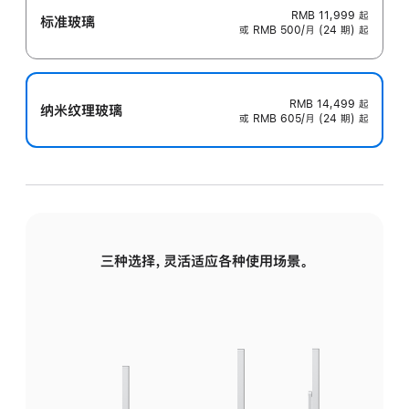
RMB 11,999
起
标准玻璃
或 RMB 500/月 (24 期) 起
RMB 14,499
起
纳米纹理玻璃
或 RMB 605/月 (24 期) 起
三种选择，灵活适应各种使用场景。
标