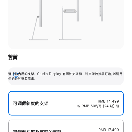
支架
选择你合用的支架。
Studio Display 有两种支架和一种支架转换器可选，以满足
展
你的各种安装需求。
开
RMB 14,499
可调倾斜度的支架
或 RMB 605/月 (24 期) 起
RMB 17,499
可调倾斜度及高‍度的支‍架