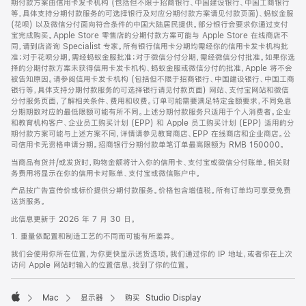
期付款方案由信用卡发卡机构 (包括但不限于招商银行、中国建设银行、中国工商银行
等，具体支持分期付款服务的可选择银行及对应分期付款方案请见付款页面)、蚂蚁金服
(花呗) 以及微信分付面向符合条件的中国大陆居民提供。部分银行会要求你通过支付
宝完成购买。Apple Store 零售店的分期付款方案可能与 Apple Store 在线商店不
同，请到店咨询 Specialist 专家。所有银行信用卡分期均需经你的信用卡发卡机构批
准；对于花呗分期，需经蚂蚁金服批准；对于微信分付分期，需经微信分付批准。如果你选
择的分期付款方案未获得信用卡发卡机构、蚂蚁金服或微信分付的批准，Apple 将不会
被告知原因。请参阅信用卡发卡机构 (包括但不限于招商银行、中国建设银行、中国工商
银行等，具体支持分期付款服务的可选择银行请见付款页面) 网站、支付宝网站和微信
分付服务页面，了解相关条件、费用和收费。订单可能需要满足特定金额要求，不同免息
分期期数对应的最低限额可能有所不同。上述分期付款服务只适用于个人消费者。企业
和教育机构客户、企业员工购买计划 (EPP) 和 Apple 员工购买计划 (EPP) 适用的分
期付款方案可能与上述方案不同，详情请参见教育商店、EPP 在线商店和企业商店。公
司信用卡无资格申请分期。招商银行分期付款单笔订单最高限额为 RMB 150000。
当商品有货并/或发货时，购物金额将计入你的信用卡、支付宝或微信分付账单。相关财
务费用将显示在你的信用卡对账单、支付宝或微信账户中。
产品按广告宣传价或标价提供分期付款服务。价格包含增值税。所有订单均可享受免费
送货服务。
此信息更新于 2026 年 7 月 30 日。
1. 重量依配置和制造工艺的不同而可能有所差异。
我们会使用你所在位置，为你更快显示送货选项。我们通过你的 IP 地址，或者你在上次
访问 Apple 网站时输入的位置信息，找到了你的位置。
Mac
显示器
购买 Studio Display