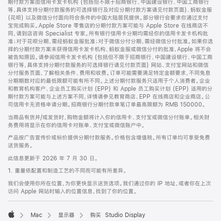
期付款方案由信用卡发卡机构 (包括但不限于招商银行、中国建设银行、中国工商银行
等，具体支持分期付款服务的可选择银行及对应分期付款方案请见付款页面)、蚂蚁金服
(花呗) 以及微信分付面向符合条件的中国大陆居民提供。部分银行会要求你通过支付
宝完成购买。Apple Store 零售店的分期付款方案可能与 Apple Store 在线商店不
同，请到店咨询 Specialist 专家。所有银行信用卡分期均需经你的信用卡发卡机构批
准；对于花呗分期，需经蚂蚁金服批准；对于微信分付分期，需经微信分付批准。如果你选
择的分期付款方案未获得信用卡发卡机构、蚂蚁金服或微信分付的批准，Apple 将不会
被告知原因。请参阅信用卡发卡机构 (包括但不限于招商银行、中国建设银行、中国工商
银行等，具体支持分期付款服务的可选择银行请见付款页面) 网站、支付宝网站和微信
分付服务页面，了解相关条件、费用和收费。订单可能需要满足特定金额要求，不同免息
分期期数对应的最低限额可能有所不同。上述分期付款服务只适用于个人消费者。企业
和教育机构客户、企业员工购买计划 (EPP) 和 Apple 员工购买计划 (EPP) 适用的分
期付款方案可能与上述方案不同，详情请参见教育商店、EPP 在线商店和企业商店。公
司信用卡无资格申请分期。招商银行分期付款单笔订单最高限额为 RMB 150000。
当商品有货并/或发货时，购物金额将计入你的信用卡、支付宝或微信分付账单。相关财
务费用将显示在你的信用卡对账单、支付宝或微信账户中。
产品按广告宣传价或标价提供分期付款服务。价格包含增值税。所有订单均可享受免费
送货服务。
此信息更新于 2026 年 7 月 30 日。
1. 重量依配置和制造工艺的不同而可能有所差异。
我们会使用你所在位置，为你更快显示送货选项。我们通过你的 IP 地址，或者你在上次
访问 Apple 网站时输入的位置信息，找到了你的位置。
Mac
显示器
购买 Studio Display