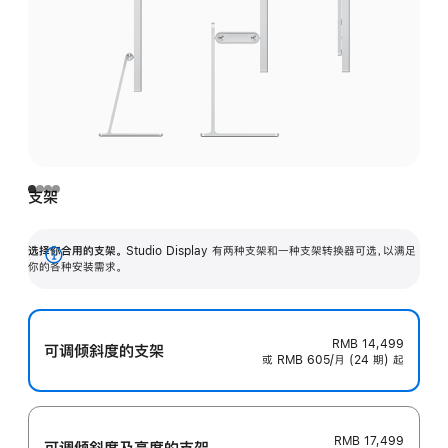
支架
选择你合用的支架。
Studio Display 有两种支架和一种支架转换器可选，以满足
展
你的各种安装需求。
开
RMB 14,499
可调倾斜度的支架
或 RMB 605/月 (24 期) 起
RMB 17,499
可调倾斜度及高‍度的支‍架