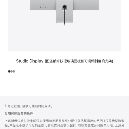
Studio Display (配备纳米纹理玻璃面板和可调倾斜度的支架)
网
脚
‡ 为近似值。金额可能随时间变动。
注
页
分期付款服务的条件
页
上述所示分期付款金额仅为使用特定期数免息分期付款估算得出的示例 (仅显示整数数
脚
额，未显示小数点以后的金额)，实际支付金额以银行、花呗或微信分付账单为准。上述分