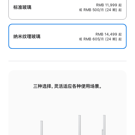
RMB 11,999
起
标准玻璃
或 RMB 500/月 (24 期) 起
RMB 14,499
起
纳米纹理玻璃
或 RMB 605/月 (24 期) 起
三种选择，灵活适应各种使用场景。
标