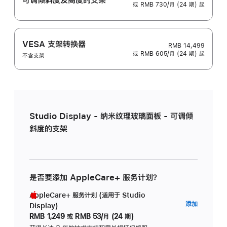
或 RMB 730/月 (24 期) 起
VESA 支架转换器
RMB 14,499
或 RMB 605/月 (24 期) 起
不含支架
Studio Display - 纳米纹理玻璃面板 - 可调倾
斜度的支架
是否要添加 AppleCare+ 服务计划？
AppleCare+ 服务计划 (适用于 Studio
AppleC
添加
Display)
服
RMB 1,249
或
RMB 53/月 (24 期)