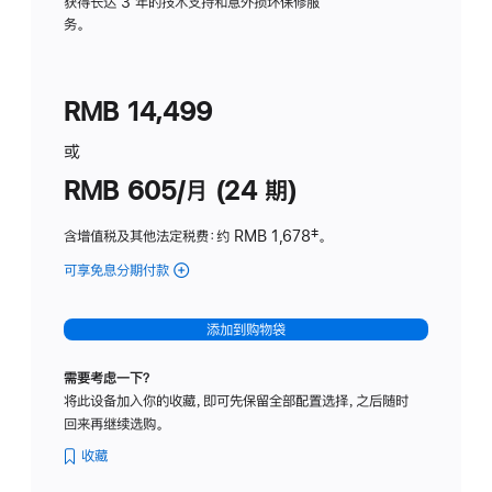
务
获得长达 3 年的技术支持和意外损坏保修服
务。
计
划
(适
RMB 14,499
用
于
或
Studio
RMB 605/月 (24 期)
Display
含增值税及其他法定税费
：约 RMB 1,678
脚
‡。
注
可享免息分期付款
(Studio
Display
-
添加到购物袋
纳
米
需要考虑一下？
纹
将此设备加入你的收藏，即可先保留全部配置选择，之后随时
理
回来再继续选购。
玻
璃
收藏
面