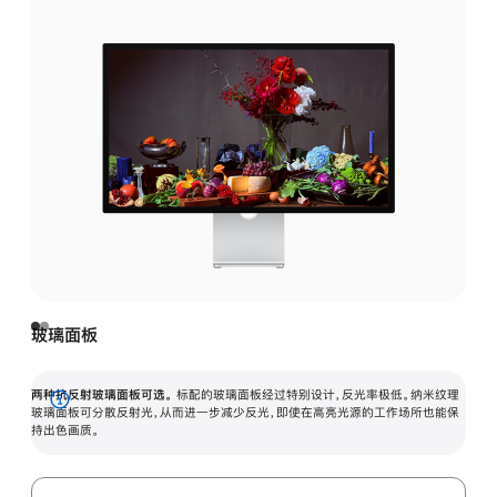
玻璃面板
两种抗反射玻璃面板可选。
标配的玻璃面板经过特别设计，反光率极低。纳米纹理
展
玻璃面板可分散反射光，从而进一步减少反光，即使在高亮光源的工作场所也能保
持出色画质。
开