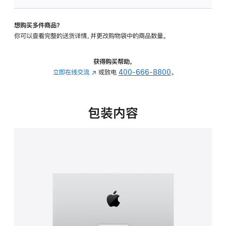
板
-
想购买多件商品？
可
你可以查看完整的送货详情，并更改购物袋中的商品数量。
调
倾
斜
获得购买帮助，
度
立即在线交流
(在
或致电
400-666-8800
。
的
新
支
窗
架
口
包装内容
的
中
分
打
期
开)
付
款
选
项)