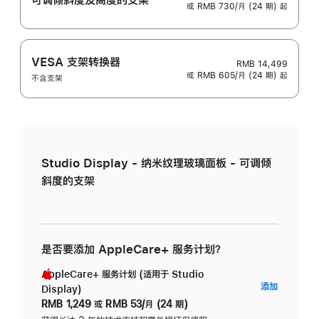
或 RMB 730/月 (24 期) 起
VESA 支架转换器
RMB 14,499
或 RMB 605/月 (24 期) 起
不含支架
Studio Display - 纳米纹理玻璃面板 - 可调倾
斜度的支架
是否要添加 AppleCare+ 服务计划？
AppleCare+ 服务计划 (适用于 Studio
AppleC
添加
Display)
服
RMB 1,249
或
RMB 53/月 (24 期)