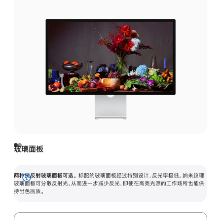
玻璃面板
两种抗反射玻璃面板可选。
标配的玻璃面板经过特别设计，反光率极低。纳米纹理
展
玻璃面板可分散反射光，从而进一步减少反光，即使在高亮光源的工作场所也能保
持出色画质。
开