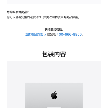
板
-
想购买多件商品？
可
你可以查看完整的送货详情，并更改购物袋中的商品数量。
调
倾
斜
获得购买帮助，
度
立即在线交流
(在
或致电
400-666-8800
。
的
新
支
窗
架
口
包装内容
的
中
分
打
期
开)
付
款
选
项)