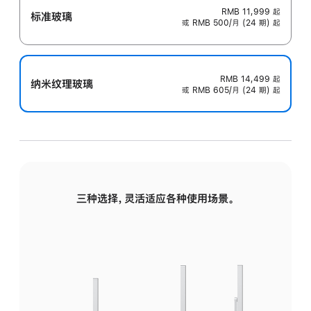
RMB 11,999
起
标准玻璃
或 RMB 500/月 (24 期) 起
RMB 14,499
起
纳米纹理玻璃
或 RMB 605/月 (24 期) 起
三种选择，灵活适应各种使用场景。
标