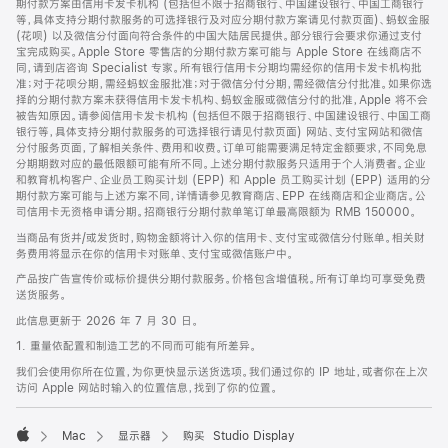
期付款方案由信用卡发卡机构 (包括但不限于招商银行、中国建设银行、中国工商银行
等，具体支持分期付款服务的可选择银行及对应分期付款方案请见付款页面)、蚂蚁金服
(花呗) 以及微信分付面向符合条件的中国大陆居民提供。部分银行会要求你通过支付
宝完成购买。Apple Store 零售店的分期付款方案可能与 Apple Store 在线商店不
同，请到店咨询 Specialist 专家。所有银行信用卡分期均需经你的信用卡发卡机构批
准；对于花呗分期，需经蚂蚁金服批准；对于微信分付分期，需经微信分付批准。如果你选
择的分期付款方案未获得信用卡发卡机构、蚂蚁金服或微信分付的批准，Apple 将不会
被告知原因。请参阅信用卡发卡机构 (包括但不限于招商银行、中国建设银行、中国工商
银行等，具体支持分期付款服务的可选择银行请见付款页面) 网站、支付宝网站和微信
分付服务页面，了解相关条件、费用和收费。订单可能需要满足特定金额要求，不同免息
分期期数对应的最低限额可能有所不同。上述分期付款服务只适用于个人消费者。企业
和教育机构客户、企业员工购买计划 (EPP) 和 Apple 员工购买计划 (EPP) 适用的分
期付款方案可能与上述方案不同，详情请参见教育商店、EPP 在线商店和企业商店。公
司信用卡无资格申请分期。招商银行分期付款单笔订单最高限额为 RMB 150000。
当商品有货并/或发货时，购物金额将计入你的信用卡、支付宝或微信分付账单。相关财
务费用将显示在你的信用卡对账单、支付宝或微信账户中。
产品按广告宣传价或标价提供分期付款服务。价格包含增值税。所有订单均可享受免费
送货服务。
此信息更新于 2026 年 7 月 30 日。
1. 重量依配置和制造工艺的不同而可能有所差异。
我们会使用你所在位置，为你更快显示送货选项。我们通过你的 IP 地址，或者你在上次
访问 Apple 网站时输入的位置信息，找到了你的位置。
Mac
显示器
购买 Studio Display