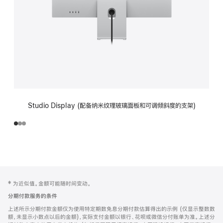
Studio Display (配备纳米纹理玻璃面板和可调倾斜度的支架)
网
脚
‡ 为近似值。金额可能随时间变动。
注
页
分期付款服务的条件
页
上述所示分期付款金额仅为使用特定期数免息分期付款估算得出的示例 (仅显示整数数
脚
额，未显示小数点以后的金额)，实际支付金额以银行、花呗或微信分付账单为准。上述分