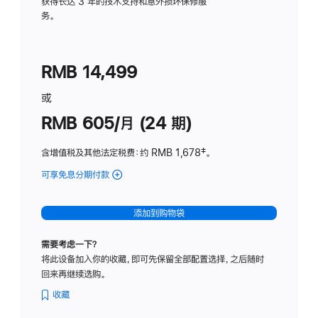
务
获得长达 3 年的技术支持和意外损坏保修服
务。
计
划
(适
RMB 14,499
用
于
或
Studio
RMB 605/月 (24 期)
Display
含增值税及其他法定税费
：约 RMB 1,678
脚
‡。
注
可享免息分期付款
(Studio
Display
-
添加到购物袋
纳
米
需要考虑一下？
纹
将此设备加入你的收藏，即可先保留全部配置选择，之后随时
理
回来再继续选购。
玻
璃
收藏
面