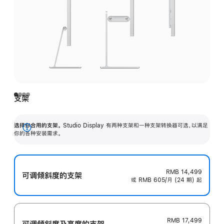
支架
选择你合用的支架。
Studio Display 有两种支架和一种支架转换器可选，以满足
展
你的各种安装需求。
开
RMB 14,499
可调倾斜度的支架
或 RMB 605/月 (24 期) 起
RMB 17,499
可调倾斜度及高‍度的支‍架