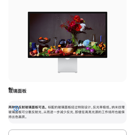
玻璃面板
两种抗反射玻璃面板可选。
标配的玻璃面板经过特别设计，反光率极低。纳米纹理
展
玻璃面板可分散反射光，从而进一步减少反光，即使在高亮光源的工作场所也能保
持出色画质。
开