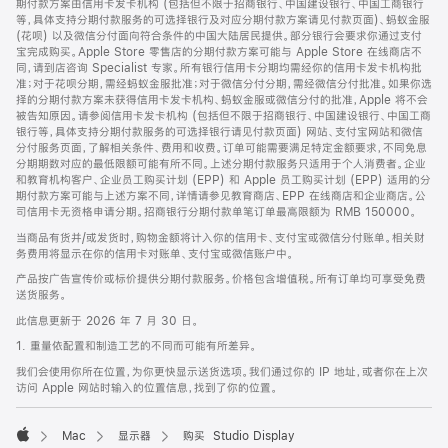
期付款方案由信用卡发卡机构 (包括但不限于招商银行、中国建设银行、中国工商银行
等，具体支持分期付款服务的可选择银行及对应分期付款方案请见付款页面)、蚂蚁金服
(花呗) 以及微信分付面向符合条件的中国大陆居民提供。部分银行会要求你通过支付
宝完成购买。Apple Store 零售店的分期付款方案可能与 Apple Store 在线商店不
同，请到店咨询 Specialist 专家。所有银行信用卡分期均需经你的信用卡发卡机构批
准；对于花呗分期，需经蚂蚁金服批准；对于微信分付分期，需经微信分付批准。如果你选
择的分期付款方案未获得信用卡发卡机构、蚂蚁金服或微信分付的批准，Apple 将不会
被告知原因。请参阅信用卡发卡机构 (包括但不限于招商银行、中国建设银行、中国工商
银行等，具体支持分期付款服务的可选择银行请见付款页面) 网站、支付宝网站和微信
分付服务页面，了解相关条件、费用和收费。订单可能需要满足特定金额要求，不同免息
分期期数对应的最低限额可能有所不同。上述分期付款服务只适用于个人消费者。企业
和教育机构客户、企业员工购买计划 (EPP) 和 Apple 员工购买计划 (EPP) 适用的分
期付款方案可能与上述方案不同，详情请参见教育商店、EPP 在线商店和企业商店。公
司信用卡无资格申请分期。招商银行分期付款单笔订单最高限额为 RMB 150000。
当商品有货并/或发货时，购物金额将计入你的信用卡、支付宝或微信分付账单。相关财
务费用将显示在你的信用卡对账单、支付宝或微信账户中。
产品按广告宣传价或标价提供分期付款服务。价格包含增值税。所有订单均可享受免费
送货服务。
此信息更新于 2026 年 7 月 30 日。
1. 重量依配置和制造工艺的不同而可能有所差异。
我们会使用你所在位置，为你更快显示送货选项。我们通过你的 IP 地址，或者你在上次
访问 Apple 网站时输入的位置信息，找到了你的位置。
Mac
显示器
购买 Studio Display