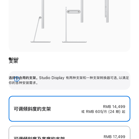
支架
选择你合用的支架。
Studio Display 有两种支架和一种支架转换器可选，以满足
展
你的各种安装需求。
开
RMB 14,499
可调倾斜度的支架
或 RMB 605/月 (24 期) 起
RMB 17,499
可调倾斜度及高‍度的支‍架