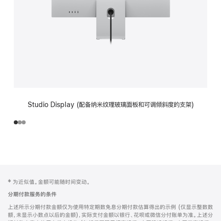
Studio Display (配备纳米纹理玻璃面板和可调倾斜度的支架)
网
脚
‡ 为近似值。金额可能随时间变动。
注
页
分期付款服务的条件
页
上述所示分期付款金额仅为使用特定期数免息分期付款估算得出的示例 (仅显示整数数
脚
额，未显示小数点以后的金额)，实际支付金额以银行、花呗或微信分付账单为准。上述分