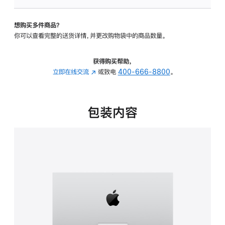
板
-
想购买多件商品？
可
你可以查看完整的送货详情，并更改购物袋中的商品数量。
调
倾
斜
获得购买帮助，
度
立即在线交流
(在
或致电
400-666-8800
。
的
新
支
窗
架
口
包装内容
的
中
分
打
期
开)
付
款
选
项)