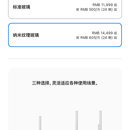
RMB 11,999
起
标准玻璃
或 RMB 500/月 (24 期) 起
RMB 14,499
起
纳米纹理玻璃
或 RMB 605/月 (24 期) 起
三种选择，灵活适应各种使用场景。
标