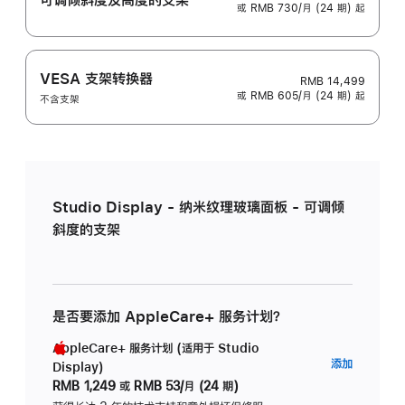
或 RMB 730/月 (24 期) 起
VESA 支架转换器
RMB 14,499
或 RMB 605/月 (24 期) 起
不含支架
Studio Display - 纳米纹理玻璃面板 - 可调倾
斜度的支架
是否要添加 AppleCare+ 服务计划？
AppleCare+ 服务计划 (适用于 Studio
AppleC
添加
Display)
服
RMB 1,249
或
RMB 53/月 (24 期)