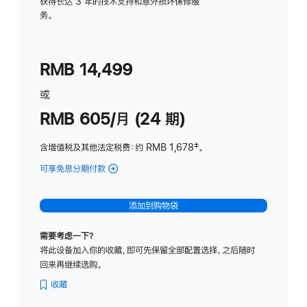
务
获得长达 3 年的技术支持和意外损坏保修服
务。
计
划
(适
RMB 14,499
用
于
或
Studio
RMB 605/月 (24 期)
Display
含增值税及其他法定税费
：约 RMB 1,678
脚
‡。
注
可享免息分期付款
(Studio
Display
-
添加到购物袋
纳
米
需要考虑一下？
纹
将此设备加入你的收藏，即可先保留全部配置选择，之后随时
理
回来再继续选购。
玻
璃
收藏
面