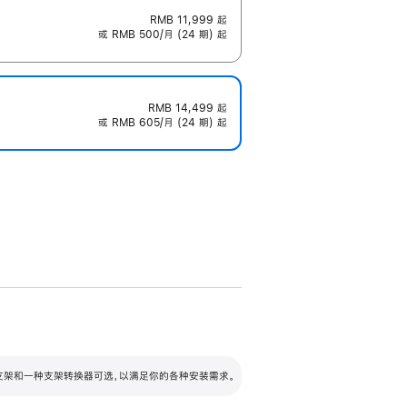
RMB 11,999
起
或 RMB 500/月 (24 期) 起
RMB 14,499
起
或 RMB 605/月 (24 期) 起
配可调倾斜度及高度的支架，额外增加 105
VESA 支架转换器
 有两种支架和一种支架转换器可选，以满足你的各种安装需求。
毫米的高度调节范围。
容的支架 (未随附)