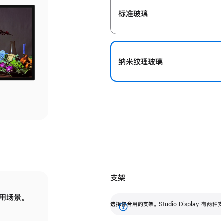
标准玻璃
纳米纹理玻璃
支架
用场景。
标配可调倾斜度的支架，提供 30 度的倾斜度
选
选择你合用的支架。
Studio Display
调节范围。
展