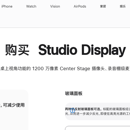
iPhone
Watch
Vision
AirPods
家居
娱乐
购买 Studio Display
桌上视角功能的 1200 万像素 Center Stage 摄像头、录音棚
玻璃面板
，可减少使用
纳米纹理玻璃面板可进一步减少反光，即使在
两种抗反射玻璃面板可选。
标配的玻璃面板经
。
有高亮光源的场所使用，也能保持出色画质。
展
光，从而进一步减少反光，即使在高亮光源的工
开