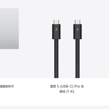
选
项)
理玻璃面板和可
雷雳 5 (USB-C) Pro 连
接线 (1 米)