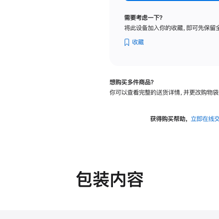
纳
米
需要考虑一下？
纹
将此设备加入你的收藏，即可先保留
理
玻
收藏
璃
面
板
想购买多件商品？
-
你可以查看完整的送货详情，并更改购物袋
可
调
倾
获得购买帮助，
立即在线
斜
度
的
支
架
包装内容
的
分
期
付
款