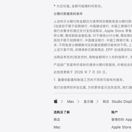
网
脚
‡ 为近似值。金额可能随时间变动。
注
页
分期付款服务的条件
页
上述所示分期付款金额仅为使用特定期数免息分期付款估
脚
(包括但不限于招商银行、中国建设银行、中国工商银行
银行会要求你通过支付宝完成购买。Apple Store 零
呗分期，需经蚂蚁金服批准；对于微信分付分期，需经微信
括但不限于招商银行、中国建设银行、中国工商银行等，
求，不同免息分期期数对应的最低限额可能有所不同。上述分
上述方案不同，详情请参见教育商店、EPP 在线商店和
当商品有货并/或发货时，购物金额将计入你的信用卡、
产品按广告宣传价或标价提供分期付款服务。价格包含
此信息更新于 2026 年 7 月 30 日。
1. 重量依配置和制造工艺的不同而可能有所差异。
我们会使用你所在位置，为你更快显示送货选项。我们通过你
Mac
显示器
购买 Studio Displ
Apple
选购及了解
账户
商店
管理你的 App
Mac
Apple Stor