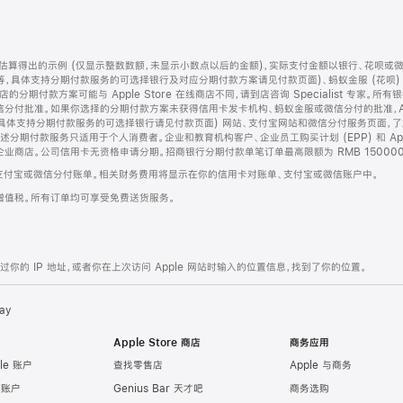
算得出的示例 (仅显示整数数额，未显示小数点以后的金额)，实际支付金额以银行、花呗或
等，具体支持分期付款服务的可选择银行及对应分期付款方案请见付款页面)、蚂蚁金服 (花呗
售店的分期付款方案可能与 Apple Store 在线商店不同，请到店咨询 Specialist 专
分付批准。如果你选择的分期付款方案未获得信用卡发卡机构、蚂蚁金服或微信分付的批准，Ap
具体支持分期付款服务的可选择银行请见付款页面) 网站、支付宝网站和微信分付服务页面，
期付款服务只适用于个人消费者。企业和教育机构客户、企业员工购买计划 (EPP) 和 Appl
企业商店。公司信用卡无资格申请分期。招商银行分期付款单笔订单最高限额为 RMB 150000
支付宝或微信分付账单。相关财务费用将显示在你的信用卡对账单、支付宝或微信账户中。
增值税。所有订单均可享受免费送货服务。
的 IP 地址，或者你在上次访问 Apple 网站时输入的位置信息，找到了你的位置。
ay
Apple Store 商店
商务应用
le 账户
查找零售店
Apple 与商务
e 账户
Genius Bar 天才吧
商务选购