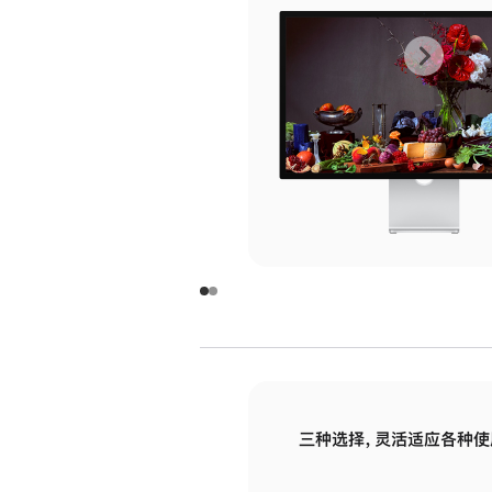
上
下
一
一
张
张
图
图
库
库
图
图
片
片
-
-
玻
玻
璃
璃
三种选择，灵活适应各种使
面
面
板
板