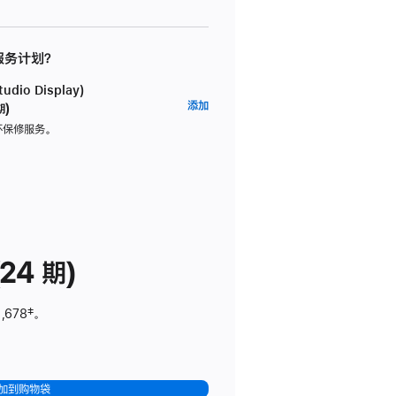
 服务计划？
dio Display)
AppleCare+
添加
期)
服
坏保修服务。
务
计
划
(适
用
于
24 期)
Studio
Display)
,678
脚
‡。
注
加到购物袋