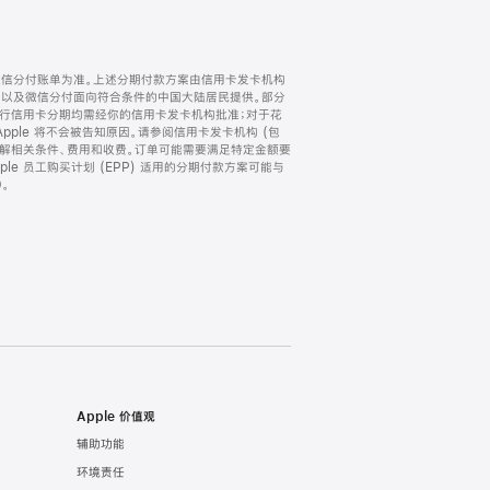
微信分付账单为准。上述分期付款方案由信用卡发卡机构
) 以及微信分付面向符合条件的中国大陆居民提供。部分
家。所有银行信用卡分期均需经你的信用卡发卡机构批准；对于花
ple 将不会被告知原因。请参阅信用卡发卡机构 (包
了解相关条件、费用和收费。订单可能需要满足特定金额要
e 员工购买计划 (EPP) 适用的分期付款方案可能与
。
Apple 价值观
辅助功能
环境责任