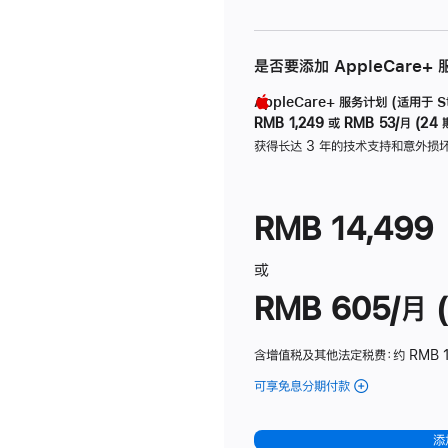
是否要添加 AppleCare+
AppleCare+ 服务计划 (适用于 Stu
RMB 1,249
或
RMB 53/月 (24 
获得长达 3 年的技术支持和意外损
RMB 14,499
或
RMB 605/月 (
含增值税及其他法定税费
：约 RMB 1
可享免息分期付款
(Studio
Display
-
添