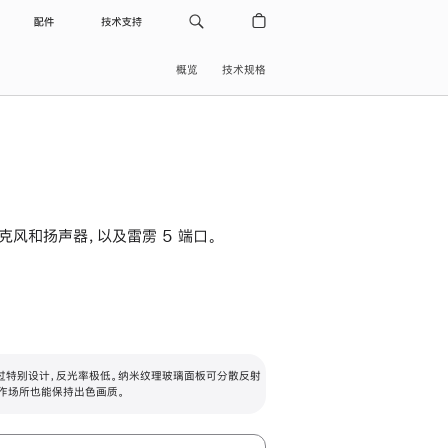
配件
技术支持
概览
技术规格
级麦克风和扬声器，以及雷雳 5 端口。
过特别设计，反光率极低。纳米纹理玻璃面板可分散反射
作场所也能保持出色画质。