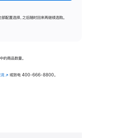
全部配置选择，之后随时回来再继续选购。
中的商品数量。
交流
(在
或致电
400-666-8800。
新
窗
口
中
打
开)