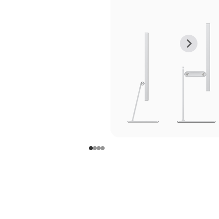
上
下
一
一
张
张
图
图
库
库
图
图
片
片
-
-
支
支
架
架