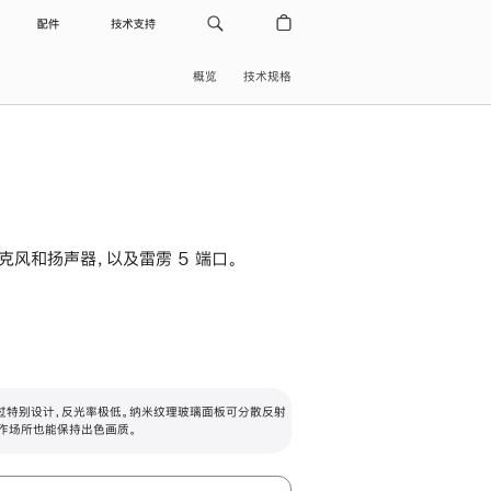
配件
技术支持
概览
技术规格
级麦克风和扬声器，以及雷雳 5 端口。
过特别设计，反光率极低。纳米纹理玻璃面板可分散反射
作场所也能保持出色画质。