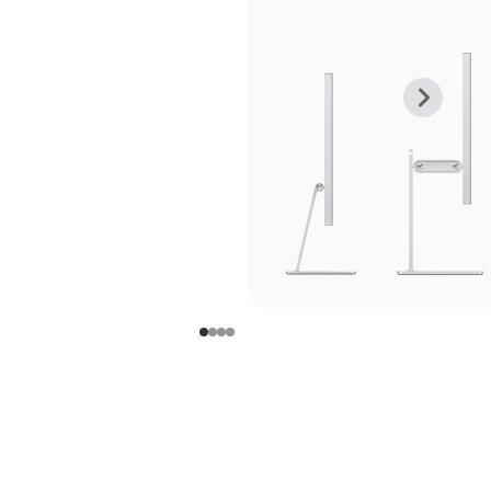
上
下
一
一
张
张
图
图
库
库
图
图
片
片
-
-
支
支
架
架