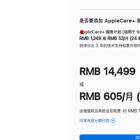
是否要添加 AppleCare+
AppleCare+ 服务计划 (适用于 Stu
RMB 1,249
或
RMB 53/月 (24 
获得长达 3 年的技术支持和意外损
RMB 14,499
或
RMB 605/月 (
含增值税及其他法定税费
：约 RMB 1
可享免息分期付款
(Studio
Display
-
添