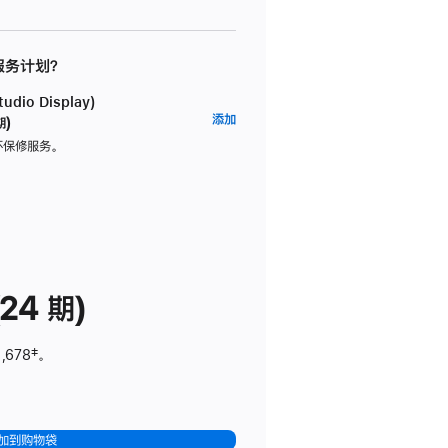
 服务计划？
dio Display)
AppleCare+
添加
期)
服
坏保修服务。
务
计
划
(适
用
于
24 期)
Studio
Display)
,678
脚
‡。
注
加到购物袋