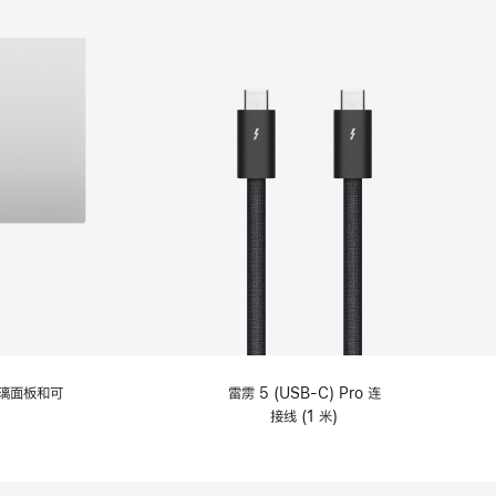
选
项)
理玻璃面板和可
雷雳 5 (USB-C) Pro 连
接线 (1 米)