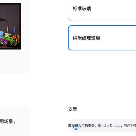
标准玻璃
纳米纹理玻璃
支架
用场景。
标配可调倾斜度的支架，提供 30 度的倾斜度
选
选择你合用的支架。
Studio Display
调节范围。
展