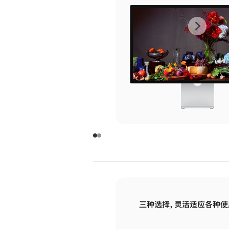
上
下
一
一
张
张
图
图
库
库
图
图
片
片
-
-
玻
玻
璃
璃
三种选择，灵活适应各种使
面
面
板
板