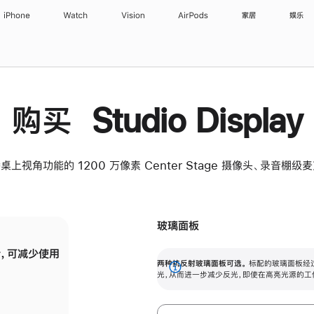
iPhone
Watch
Vision
AirPods
家居
娱乐
购买 Studio Display
桌上视角功能的 1200 万像素 Center Stage 摄像头、录音棚
玻璃面板
，可减少使用
纳米纹理玻璃面板可进一步减少反光，即使在
两种抗反射玻璃面板可选。
标配的玻璃面板经
。
有高亮光源的场所使用，也能保持出色画质。
展
光，从而进一步减少反光，即使在高亮光源的工
开