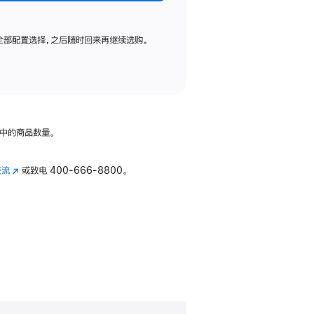
全部配置选择，之后随时回来再继续选购。
中的商品数量。
交流
(在
或致电
400-666-8800。
新
窗
口
中
打
开)