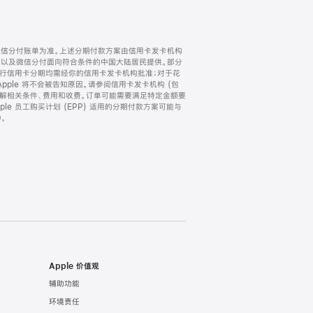
微信分付账单为准。上述分期付款方案由信用卡发卡机构
) 以及微信分付面向符合条件的中国大陆居民提供。部分
家。所有银行信用卡分期均需经你的信用卡发卡机构批准；对于花
ple 将不会被告知原因。请参阅信用卡发卡机构 (包
了解相关条件、费用和收费。订单可能需要满足特定金额要
e 员工购买计划 (EPP) 适用的分期付款方案可能与
。
Apple 价值观
辅助功能
环境责任