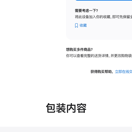
纳
米
需要考虑一下？
纹
将此设备加入你的收藏，即可先保留
理
玻
收藏
璃
面
板
想购买多件商品？
-
你可以查看完整的送货详情，并更改购物袋
可
调
倾
获得购买帮助，
立即在线
斜
度
的
支
架
包装内容
的
分
期
付
款