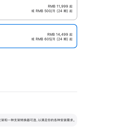
RMB 11,999
起
或 RMB 500/月 (24 期) 起
RMB 14,499
起
或 RMB 605/月 (24 期) 起
配可调倾斜度及高度的支架，额外增加 105
VESA 支架转换器
 有两种支架和一种支架转换器可选，以满足你的各种安装需求。
毫米的高度调节范围。
容的支架 (未随附)