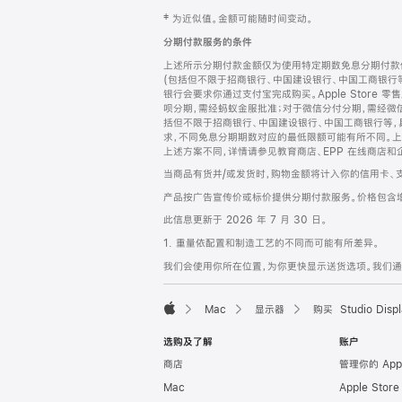
网
脚
‡ 为近似值。金额可能随时间变动。
注
页
分期付款服务的条件
页
上述所示分期付款金额仅为使用特定期数免息分期付款估
脚
(包括但不限于招商银行、中国建设银行、中国工商银行
银行会要求你通过支付宝完成购买。Apple Store 零
呗分期，需经蚂蚁金服批准；对于微信分付分期，需经微信
括但不限于招商银行、中国建设银行、中国工商银行等，
求，不同免息分期期数对应的最低限额可能有所不同。上述分
上述方案不同，详情请参见教育商店、EPP 在线商店和
当商品有货并/或发货时，购物金额将计入你的信用卡、
产品按广告宣传价或标价提供分期付款服务。价格包含
此信息更新于 2026 年 7 月 30 日。
1. 重量依配置和制造工艺的不同而可能有所差异。
我们会使用你所在位置，为你更快显示送货选项。我们通过你
Mac
显示器
购买 Studio Displ
Apple
选购及了解
账户
商店
管理你的 App
Mac
Apple Stor