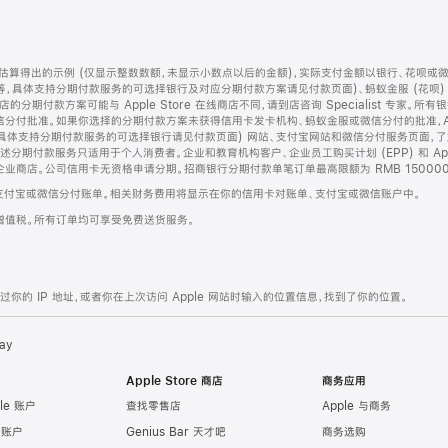
算得出的示例 (仅显示整数数额，未显示小数点以后的金额)，实际支付金额以银行、花呗或
等，具体支持分期付款服务的可选择银行及对应分期付款方案请见付款页面)、蚂蚁金服 (花呗
售店的分期付款方案可能与 Apple Store 在线商店不同，请到店咨询 Specialist 专
分付批准。如果你选择的分期付款方案未获得信用卡发卡机构、蚂蚁金服或微信分付的批准，Ap
具体支持分期付款服务的可选择银行请见付款页面) 网站、支付宝网站和微信分付服务页面，
期付款服务只适用于个人消费者。企业和教育机构客户、企业员工购买计划 (EPP) 和 Appl
企业商店。公司信用卡无资格申请分期。招商银行分期付款单笔订单最高限额为 RMB 150000
支付宝或微信分付账单。相关财务费用将显示在你的信用卡对账单、支付宝或微信账户中。
增值税。所有订单均可享受免费送货服务。
的 IP 地址，或者你在上次访问 Apple 网站时输入的位置信息，找到了你的位置。
ay
Apple Store 商店
商务应用
le 账户
查找零售店
Apple 与商务
e 账户
Genius Bar 天才吧
商务选购