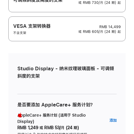
或 RMB 730/月 (24 期) 起
VESA 支架转换器
RMB 14,499
或 RMB 605/月 (24 期) 起
不含支架
Studio Display - 纳米纹理玻璃面板 - 可调倾
斜度的支架
是否要添加 AppleCare+ 服务计划？
AppleCare+ 服务计划 (适用于 Studio
AppleC
添加
Display)
服
RMB 1,249
或
RMB 53/月 (24 期)