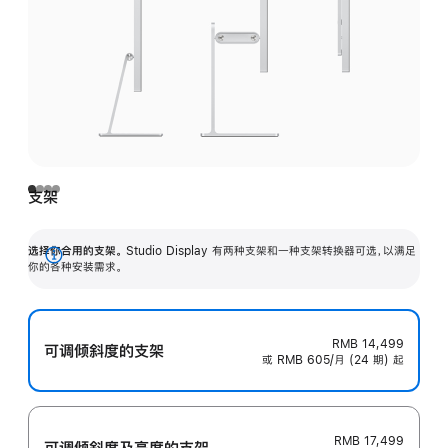
支架
选择你合用的支架。
Studio Display 有两种支架和一种支架转换器可选，以满足
展
你的各种安装需求。
开
RMB 14,499
可调倾斜度的支架
或 RMB 605/月 (24 期) 起
RMB 17,499
可调倾斜度及高‍度的支‍架