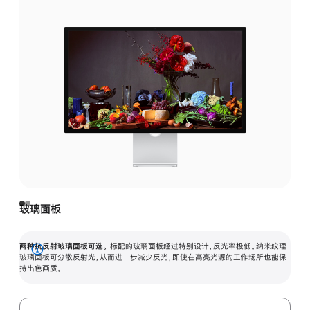
玻璃面板
两种抗反射玻璃面板可选。
标配的玻璃面板经过特别设计，反光率极低。纳米纹理
展
玻璃面板可分散反射光，从而进一步减少反光，即使在高亮光源的工作场所也能保
持出色画质。
开