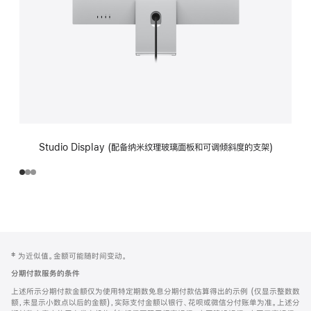
Studio Display (配备纳米纹理玻璃面板和可调倾斜度的支架)
网
脚
‡ 为近似值。金额可能随时间变动。
注
页
分期付款服务的条件
页
上述所示分期付款金额仅为使用特定期数免息分期付款估算得出的示例 (仅显示整数数
脚
额，未显示小数点以后的金额)，实际支付金额以银行、花呗或微信分付账单为准。上述分