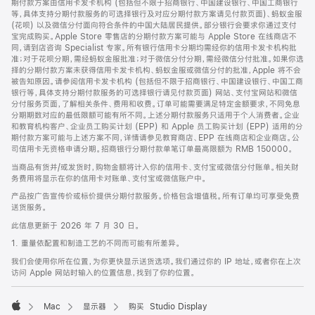
期付款方案由信用卡发卡机构 (包括但不限于招商银行、中国建设银行、中国工商银行
等，具体支持分期付款服务的可选择银行及对应分期付款方案请见付款页面)、蚂蚁金服
(花呗) 以及微信分付面向符合条件的中国大陆居民提供。部分银行会要求你通过支付
宝完成购买。Apple Store 零售店的分期付款方案可能与 Apple Store 在线商店不
同，请到店咨询 Specialist 专家。所有银行信用卡分期均需经你的信用卡发卡机构批
准；对于花呗分期，需经蚂蚁金服批准；对于微信分付分期，需经微信分付批准。如果你选
择的分期付款方案未获得信用卡发卡机构、蚂蚁金服或微信分付的批准，Apple 将不会
被告知原因。请参阅信用卡发卡机构 (包括但不限于招商银行、中国建设银行、中国工商
银行等，具体支持分期付款服务的可选择银行请见付款页面) 网站、支付宝网站和微信
分付服务页面，了解相关条件、费用和收费。订单可能需要满足特定金额要求，不同免息
分期期数对应的最低限额可能有所不同。上述分期付款服务只适用于个人消费者。企业
和教育机构客户、企业员工购买计划 (EPP) 和 Apple 员工购买计划 (EPP) 适用的分
期付款方案可能与上述方案不同，详情请参见教育商店、EPP 在线商店和企业商店。公
司信用卡无资格申请分期。招商银行分期付款单笔订单最高限额为 RMB 150000。
当商品有货并/或发货时，购物金额将计入你的信用卡、支付宝或微信分付账单。相关财
务费用将显示在你的信用卡对账单、支付宝或微信账户中。
产品按广告宣传价或标价提供分期付款服务。价格包含增值税。所有订单均可享受免费
送货服务。
此信息更新于 2026 年 7 月 30 日。
1. 重量依配置和制造工艺的不同而可能有所差异。
我们会使用你所在位置，为你更快显示送货选项。我们通过你的 IP 地址，或者你在上次
访问 Apple 网站时输入的位置信息，找到了你的位置。
Mac
显示器
购买 Studio Display