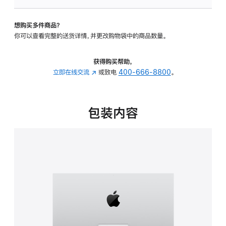
板
-
想购买多件商品？
可
你可以查看完整的送货详情，并更改购物袋中的商品数量。
调
倾
斜
获得购买帮助，
度
立即在线交流
(在
或致电
400-666-8800
。
的
新
支
窗
架
口
包装内容
的
中
分
打
期
开)
付
款
选
项)