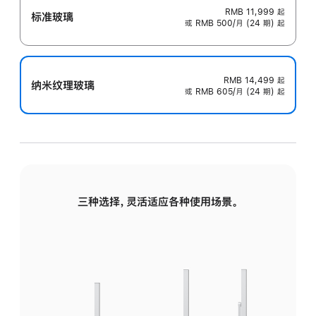
RMB 11,999
起
标准玻璃
或 RMB 500/月 (24 期) 起
RMB 14,499
起
纳米纹理玻璃
或 RMB 605/月 (24 期) 起
三种选择，灵活适应各种使用场景。
标