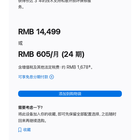
务
获得长达 3 年的技术支持和意外损坏保修服
务。
计
划
(适
RMB 14,499
用
于
或
Studio
RMB 605/月 (24 期)
Display
含增值税及其他法定税费
：约 RMB 1,678
脚
‡。
注
可享免息分期付款
(Studio
Display
-
添加到购物袋
纳
米
需要考虑一下？
纹
将此设备加入你的收藏，即可先保留全部配置选择，之后随时
理
回来再继续选购。
玻
璃
收藏
面