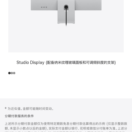
Studio Display (配备纳米纹理玻璃面板和可调倾斜度的支架)
网
脚
‡ 为近似值。金额可能随时间变动。
注
页
分期付款服务的条件
页
上述所示分期付款金额仅为使用特定期数免息分期付款估算得出的示例 (仅显示整数数
脚
额，未显示小数点以后的金额)，实际支付金额以银行、花呗或微信分付账单为准。上述分