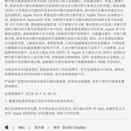
期付款方案由信用卡发卡机构 (包括但不限于招商银行、中国建设银行、中国工商银行
等，具体支持分期付款服务的可选择银行及对应分期付款方案请见付款页面)、蚂蚁金服
(花呗) 以及微信分付面向符合条件的中国大陆居民提供。部分银行会要求你通过支付
宝完成购买。Apple Store 零售店的分期付款方案可能与 Apple Store 在线商店不
同，请到店咨询 Specialist 专家。所有银行信用卡分期均需经你的信用卡发卡机构批
准；对于花呗分期，需经蚂蚁金服批准；对于微信分付分期，需经微信分付批准。如果你选
择的分期付款方案未获得信用卡发卡机构、蚂蚁金服或微信分付的批准，Apple 将不会
被告知原因。请参阅信用卡发卡机构 (包括但不限于招商银行、中国建设银行、中国工商
银行等，具体支持分期付款服务的可选择银行请见付款页面) 网站、支付宝网站和微信
分付服务页面，了解相关条件、费用和收费。订单可能需要满足特定金额要求，不同免息
分期期数对应的最低限额可能有所不同。上述分期付款服务只适用于个人消费者。企业
和教育机构客户、企业员工购买计划 (EPP) 和 Apple 员工购买计划 (EPP) 适用的分
期付款方案可能与上述方案不同，详情请参见教育商店、EPP 在线商店和企业商店。公
司信用卡无资格申请分期。招商银行分期付款单笔订单最高限额为 RMB 150000。
当商品有货并/或发货时，购物金额将计入你的信用卡、支付宝或微信分付账单。相关财
务费用将显示在你的信用卡对账单、支付宝或微信账户中。
产品按广告宣传价或标价提供分期付款服务。价格包含增值税。所有订单均可享受免费
送货服务。
此信息更新于 2026 年 7 月 30 日。
1. 重量依配置和制造工艺的不同而可能有所差异。
我们会使用你所在位置，为你更快显示送货选项。我们通过你的 IP 地址，或者你在上次
访问 Apple 网站时输入的位置信息，找到了你的位置。
Mac
显示器
购买 Studio Display