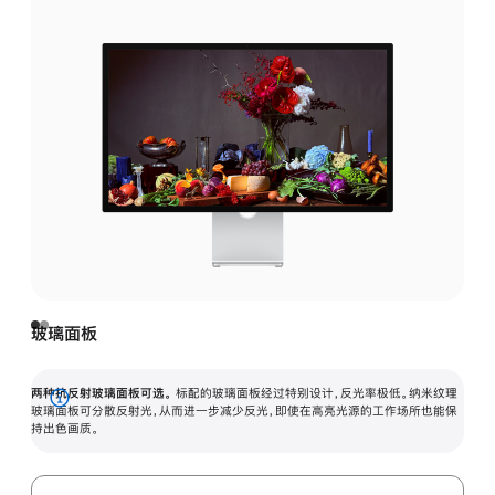
玻璃面板
两种抗反射玻璃面板可选。
标配的玻璃面板经过特别设计，反光率极低。纳米纹理
展
玻璃面板可分散反射光，从而进一步减少反光，即使在高亮光源的工作场所也能保
持出色画质。
开