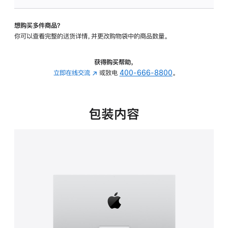
板
-
想购买多件商品？
可
你可以查看完整的送货详情，并更改购物袋中的商品数量。
调
倾
斜
获得购买帮助，
度
立即在线交流
(在
或致电
400-666-8800
。
的
新
支
窗
架
口
包装内容
的
中
分
打
期
开)
付
款
选
项)