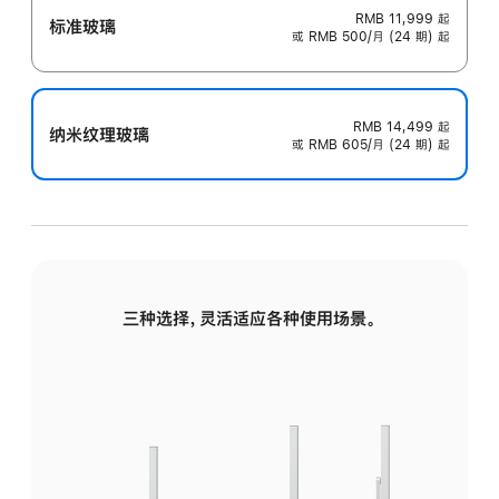
RMB 11,999
起
标准玻璃
或 RMB 500/月 (24 期) 起
RMB 14,499
起
纳米纹理玻璃
或 RMB 605/月 (24 期) 起
三种选择，灵活适应各种使用场景。
标