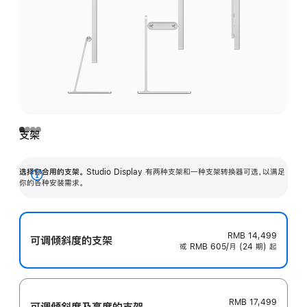
支架
选择你合用的支架。
Studio Display 有两种支架和一种支架转换器可选，以满足
展
你的各种安装需求。
开
RMB 14,499
可调倾斜度的支架
或 RMB 605/月 (24 期) 起
RMB 17,499
可调倾斜度及高‍度的支‍架