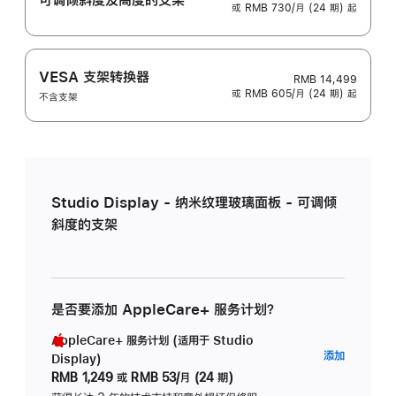
或 RMB 730/月 (24 期) 起
VESA 支架转换器
RMB 14,499
或 RMB 605/月 (24 期) 起
不含支架
Studio Display - 纳米纹理玻璃面板 - 可调倾
斜度的支架
是否要添加 AppleCare+ 服务计划？
AppleCare+ 服务计划 (适用于 Studio
AppleC
添加
Display)
服
RMB 1,249
或
RMB 53/月 (24 期)