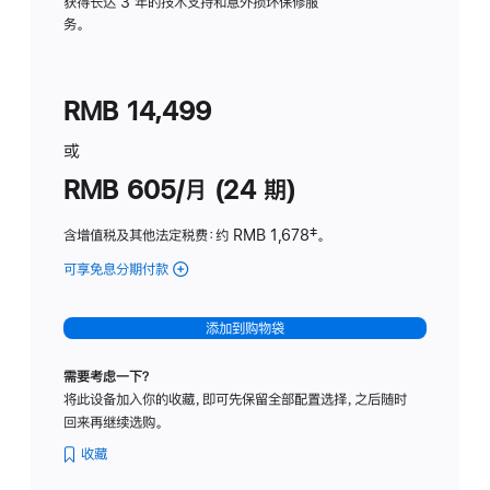
务
获得长达 3 年的技术支持和意外损坏保修服
务。
计
划
(适
RMB 14,499
用
于
或
Studio
RMB 605/月 (24 期)
Display
含增值税及其他法定税费
：约 RMB 1,678
脚
‡。
注
可享免息分期付款
(Studio
Display
-
添加到购物袋
纳
米
需要考虑一下？
纹
将此设备加入你的收藏，即可先保留全部配置选择，之后随时
理
回来再继续选购。
玻
璃
收藏
面