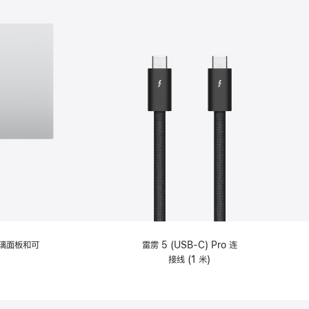
选
项)
理玻璃面板和可
雷雳 5 (USB-C) Pro 连
接线 (1 米)