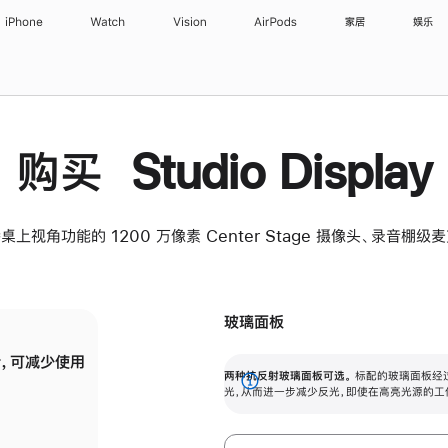
iPhone
Watch
Vision
AirPods
家居
娱乐
购买 Studio Display
桌上视角功能的 1200 万像素 Center Stage 摄像头、录音棚
玻璃面板
，可减少使用
纳米纹理玻璃面板可进一步减少反光，即使在
两种抗反射玻璃面板可选。
标配的玻璃面板经
。
有高亮光源的场所使用，也能保持出色画质。
展
光，从而进一步减少反光，即使在高亮光源的工
开