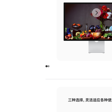
上
下
一
一
张
张
图
图
库
库
图
图
片
片
-
-
玻
玻
璃
璃
三种选择，灵活适应各种使
面
面
板
板