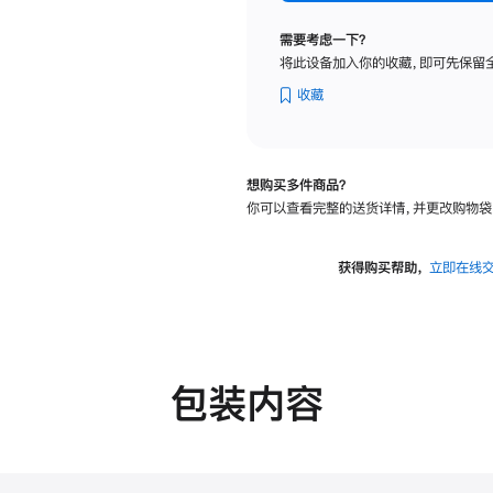
纳
米
需要考虑一下？
纹
将此设备加入你的收藏，即可先保留
理
玻
收藏
璃
面
板
想购买多件商品？
-
你可以查看完整的送货详情，并更改购物袋
可
调
倾
获得购买帮助，
立即在线
斜
度
的
支
架
包装内容
的
分
期
付
款