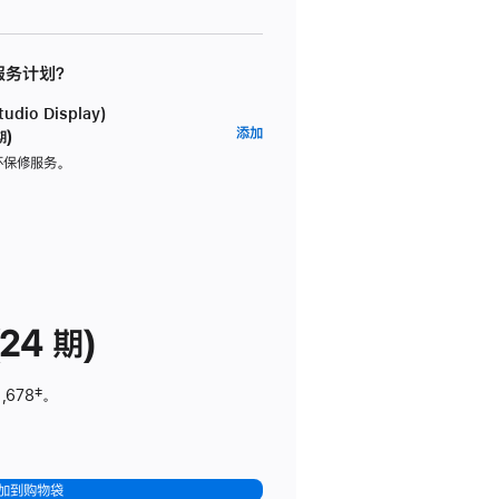
 服务计划？
dio Display)
AppleCare+
添加
期)
服
坏保修服务。
务
计
划
(适
用
于
24 期)
Studio
Display)
,678
脚
‡。
注
加到购物袋