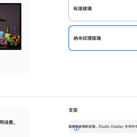
标准玻璃
纳米纹理玻璃
支架
用场景。
标配可调倾斜度的支架，提供 30 度的倾斜度
选
选择你合用的支架。
Studio Display
调节范围。
展