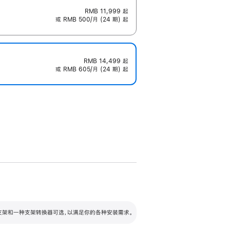
RMB 11,999
起
或 RMB 500/月 (24 期) 起
RMB 14,499
起
或 RMB 605/月 (24 期) 起
配可调倾斜度及高度的支架，额外增加 105
VESA 支架转换器
 有两种支架和一种支架转换器可选，以满足你的各种安装需求。
毫米的高度调节范围。
容的支架 (未随附)