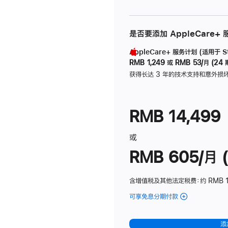
是否要添加 AppleCare+
AppleCare+ 服务计划 (适用于 Stu
RMB 1,249
或
RMB 53/月 (24 
获得长达 3 年的技术支持和意外损
RMB 14,499
或
RMB 605/月 (
含增值税及其他法定税费
：约 RMB 1
可享免息分期付款
(Studio
Display
-
添