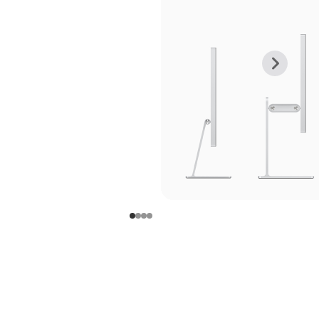
上
下
一
一
张
张
图
图
库
库
图
图
片
片
-
-
支
支
架
架