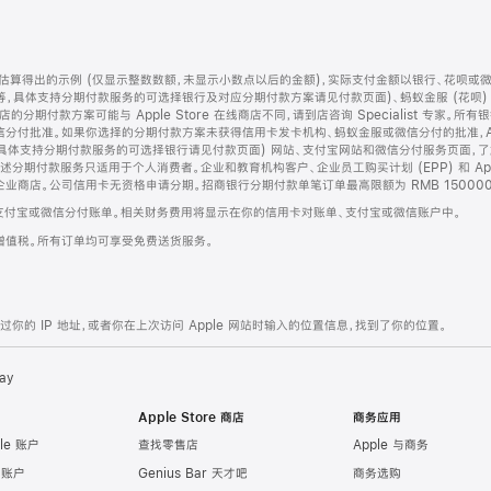
算得出的示例 (仅显示整数数额，未显示小数点以后的金额)，实际支付金额以银行、花呗或
等，具体支持分期付款服务的可选择银行及对应分期付款方案请见付款页面)、蚂蚁金服 (花呗
售店的分期付款方案可能与 Apple Store 在线商店不同，请到店咨询 Specialist 专
分付批准。如果你选择的分期付款方案未获得信用卡发卡机构、蚂蚁金服或微信分付的批准，Ap
具体支持分期付款服务的可选择银行请见付款页面) 网站、支付宝网站和微信分付服务页面，
期付款服务只适用于个人消费者。企业和教育机构客户、企业员工购买计划 (EPP) 和 Appl
企业商店。公司信用卡无资格申请分期。招商银行分期付款单笔订单最高限额为 RMB 150000
支付宝或微信分付账单。相关财务费用将显示在你的信用卡对账单、支付宝或微信账户中。
增值税。所有订单均可享受免费送货服务。
的 IP 地址，或者你在上次访问 Apple 网站时输入的位置信息，找到了你的位置。
ay
Apple Store 商店
商务应用
le 账户
查找零售店
Apple 与商务
e 账户
Genius Bar 天才吧
商务选购