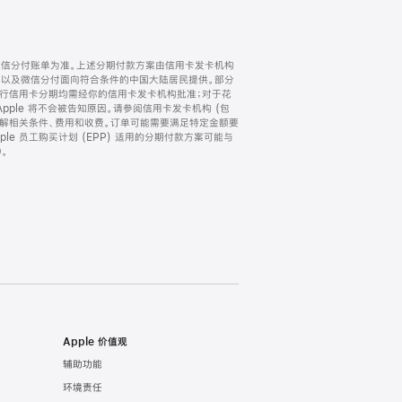
微信分付账单为准。上述分期付款方案由信用卡发卡机构
) 以及微信分付面向符合条件的中国大陆居民提供。部分
家。所有银行信用卡分期均需经你的信用卡发卡机构批准；对于花
ple 将不会被告知原因。请参阅信用卡发卡机构 (包
了解相关条件、费用和收费。订单可能需要满足特定金额要
e 员工购买计划 (EPP) 适用的分期付款方案可能与
。
Apple 价值观
辅助功能
环境责任