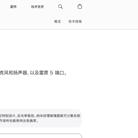
配件
技术支持
概览
技术规格
级麦克风和扬声器，以及雷雳 5 端口。
过特别设计，反光率极低。纳米纹理玻璃面板可分散反射
作场所也能保持出色画质。