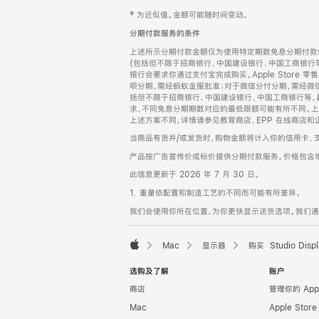
网
脚
‡ 为近似值。金额可能随时间变动。
注
页
分期付款服务的条件
页
上述所示分期付款金额仅为使用特定期数免息分期付款估
脚
(包括但不限于招商银行、中国建设银行、中国工商银行
银行会要求你通过支付宝完成购买。Apple Store 零
呗分期，需经蚂蚁金服批准；对于微信分付分期，需经微信
括但不限于招商银行、中国建设银行、中国工商银行等，
求，不同免息分期期数对应的最低限额可能有所不同。上述分
上述方案不同，详情请参见教育商店、EPP 在线商店和
当商品有货并/或发货时，购物金额将计入你的信用卡、
产品按广告宣传价或标价提供分期付款服务。价格包含
此信息更新于 2026 年 7 月 30 日。
1. 重量依配置和制造工艺的不同而可能有所差异。
我们会使用你所在位置，为你更快显示送货选项。我们通过你
Mac
显示器
购买 Studio Displ
Apple
选购及了解
账户
商店
管理你的 App
Mac
Apple Stor