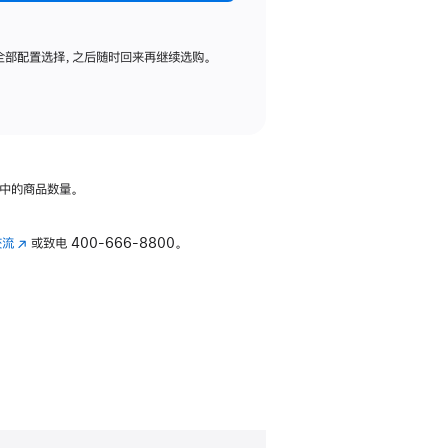
全部配置选择，之后随时回来再继续选购。
中的商品数量。
交流
(在
或致电
400-666-8800。
新
窗
口
中
打
开)