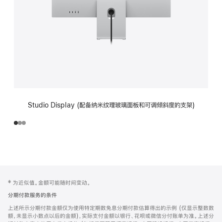
Studio Display (配备纳米纹理玻璃面板和可调倾斜度的支架)
网
脚
‡ 为近似值。金额可能随时间变动。
注
页
分期付款服务的条件
页
上述所示分期付款金额仅为使用特定期数免息分期付款估算得出的示例 (仅显示整数数
脚
额，未显示小数点以后的金额)，实际支付金额以银行、花呗或微信分付账单为准。上述分