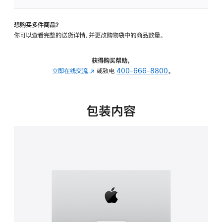
板
-
想购买多件商品？
可
你可以查看完整的送货详情，并更改购物袋中的商品数量。
调
倾
斜
获得购买帮助，
度
立即在线交流
(在
或致电
400-666-8800
。
的
新
支
窗
架
口
包装内容
的
中
分
打
期
开)
付
款
选
项)