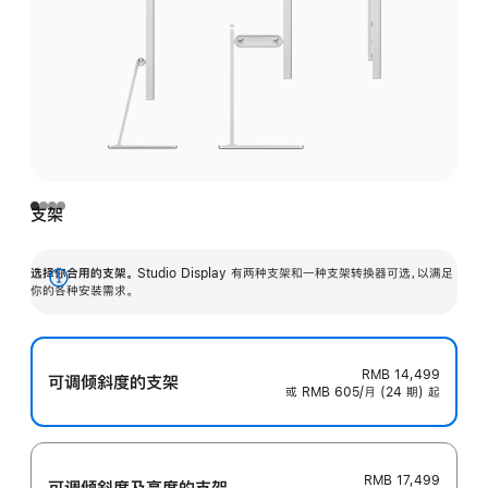
支架
选择你合用的支架。
Studio Display 有两种支架和一种支架转换器可选，以满足
展
你的各种安装需求。
开
RMB 14,499
可调倾斜度的支架
或 RMB 605/月 (24 期) 起
RMB 17,499
可调倾斜度及高‍度的支‍架