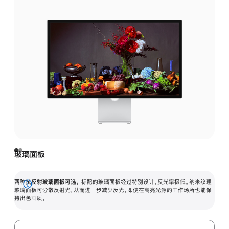
玻璃面板
两种抗反射玻璃面板可选。
标配的玻璃面板经过特别设计，反光率极低。纳米纹理
展
玻璃面板可分散反射光，从而进一步减少反光，即使在高亮光源的工作场所也能保
持出色画质。
开