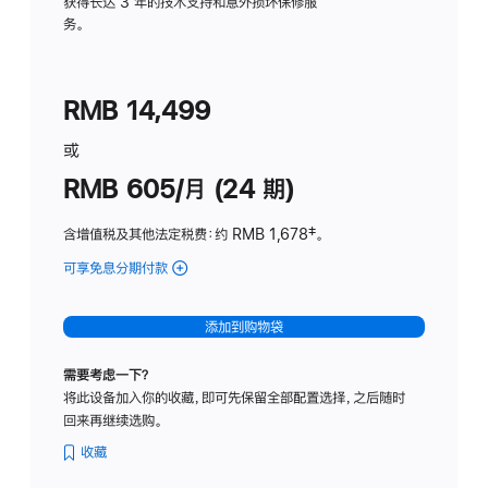
务
获得长达 3 年的技术支持和意外损坏保修服
务。
计
划
(适
RMB 14,499
用
于
或
Studio
RMB 605/月 (24 期)
Display
含增值税及其他法定税费
：约 RMB 1,678
脚
‡。
注
可享免息分期付款
(Studio
Display
-
添加到购物袋
纳
米
需要考虑一下？
纹
将此设备加入你的收藏，即可先保留全部配置选择，之后随时
理
回来再继续选购。
玻
璃
收藏
面