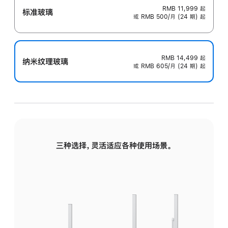
RMB 11,999
起
标准玻璃
或 RMB 500/月 (24 期) 起
RMB 14,499
起
纳米纹理玻璃
或 RMB 605/月 (24 期) 起
三种选择，灵活适应各种使用场景。
标