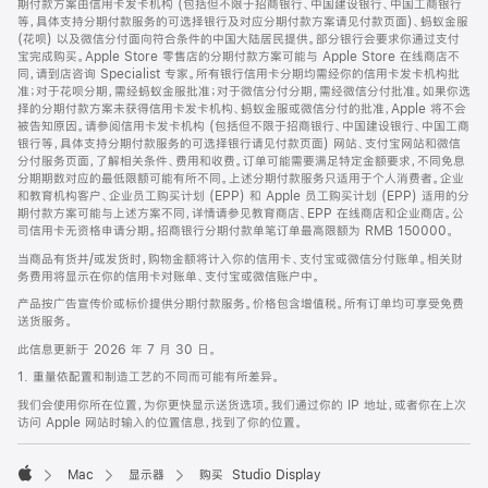
期付款方案由信用卡发卡机构 (包括但不限于招商银行、中国建设银行、中国工商银行
等，具体支持分期付款服务的可选择银行及对应分期付款方案请见付款页面)、蚂蚁金服
(花呗) 以及微信分付面向符合条件的中国大陆居民提供。部分银行会要求你通过支付
宝完成购买。Apple Store 零售店的分期付款方案可能与 Apple Store 在线商店不
同，请到店咨询 Specialist 专家。所有银行信用卡分期均需经你的信用卡发卡机构批
准；对于花呗分期，需经蚂蚁金服批准；对于微信分付分期，需经微信分付批准。如果你选
择的分期付款方案未获得信用卡发卡机构、蚂蚁金服或微信分付的批准，Apple 将不会
被告知原因。请参阅信用卡发卡机构 (包括但不限于招商银行、中国建设银行、中国工商
银行等，具体支持分期付款服务的可选择银行请见付款页面) 网站、支付宝网站和微信
分付服务页面，了解相关条件、费用和收费。订单可能需要满足特定金额要求，不同免息
分期期数对应的最低限额可能有所不同。上述分期付款服务只适用于个人消费者。企业
和教育机构客户、企业员工购买计划 (EPP) 和 Apple 员工购买计划 (EPP) 适用的分
期付款方案可能与上述方案不同，详情请参见教育商店、EPP 在线商店和企业商店。公
司信用卡无资格申请分期。招商银行分期付款单笔订单最高限额为 RMB 150000。
当商品有货并/或发货时，购物金额将计入你的信用卡、支付宝或微信分付账单。相关财
务费用将显示在你的信用卡对账单、支付宝或微信账户中。
产品按广告宣传价或标价提供分期付款服务。价格包含增值税。所有订单均可享受免费
送货服务。
此信息更新于 2026 年 7 月 30 日。
1. 重量依配置和制造工艺的不同而可能有所差异。
我们会使用你所在位置，为你更快显示送货选项。我们通过你的 IP 地址，或者你在上次
访问 Apple 网站时输入的位置信息，找到了你的位置。
Mac
显示器
购买 Studio Display