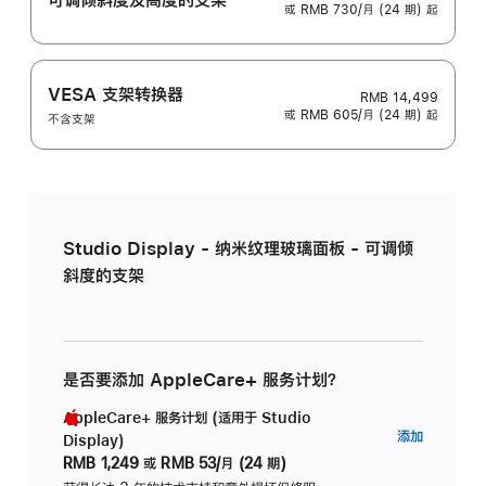
或 RMB 730/月 (24 期) 起
VESA 支架转换器
RMB 14,499
或 RMB 605/月 (24 期) 起
不含支架
Studio Display - 纳米纹理玻璃面板 - 可调倾
斜度的支架
是否要添加 AppleCare+ 服务计划？
AppleCare+ 服务计划 (适用于 Studio
AppleC
添加
Display)
服
RMB 1,249
或
RMB 53/月 (24 期)