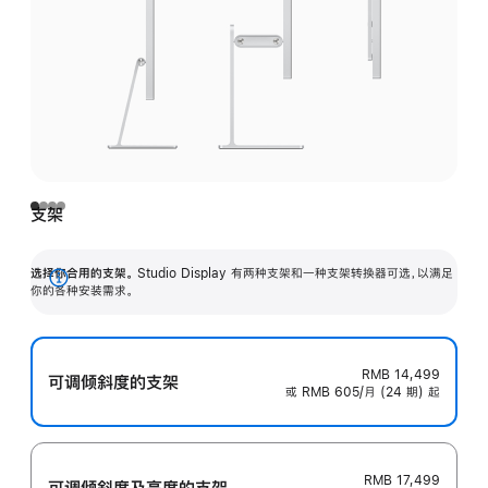
支架
选择你合用的支架。
Studio Display 有两种支架和一种支架转换器可选，以满足
展
你的各种安装需求。
开
RMB 14,499
可调倾斜度的支架
或 RMB 605/月 (24 期) 起
RMB 17,499
可调倾斜度及高‍度的支‍架