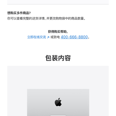
板
-
想购买多件商品？
可
你可以查看完整的送货详情，并更改购物袋中的商品数量。
调
倾
斜
获得购买帮助，
度
立即在线交流
(在
或致电
400-666-8800
。
的
新
支
窗
架
口
包装内容
的
中
分
打
期
开)
付
款
选
项)