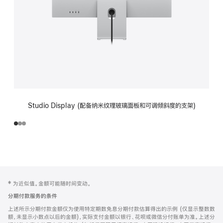
Studio Display (配备纳米纹理玻璃面板和可调倾斜度的支架)
网
脚
‡ 为近似值。金额可能随时间变动。
注
页
分期付款服务的条件
页
上述所示分期付款金额仅为使用特定期数免息分期付款估算得出的示例 (仅显示整数数
脚
额，未显示小数点以后的金额)，实际支付金额以银行、花呗或微信分付账单为准。上述分