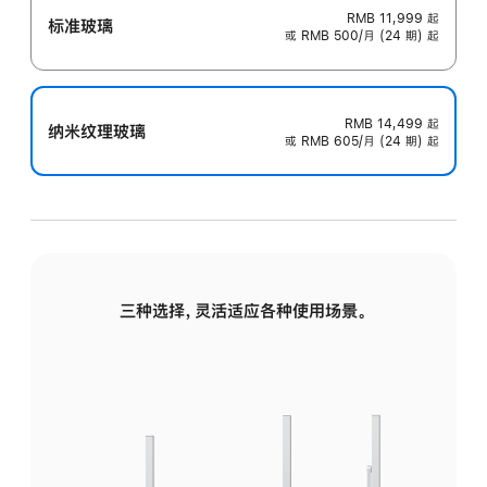
RMB 11,999
起
标准玻璃
或 RMB 500/月 (24 期) 起
RMB 14,499
起
纳米纹理玻璃
或 RMB 605/月 (24 期) 起
三种选择，灵活适应各种使用场景。
标