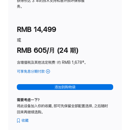
务
获得长达 3 年的技术支持和意外损坏保修服
务。
计
划
(适
RMB 14,499
用
于
或
Studio
RMB 605/月 (24 期)
Display
含增值税及其他法定税费
：约 RMB 1,678
脚
‡。
注
可享免息分期付款
(Studio
Display
-
添加到购物袋
纳
米
需要考虑一下？
纹
将此设备加入你的收藏，即可先保留全部配置选择，之后随时
理
回来再继续选购。
玻
璃
收藏
面