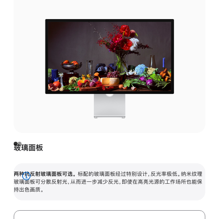
玻璃面板
两种抗反射玻璃面板可选。
标配的玻璃面板经过特别设计，反光率极低。纳米纹理
展
玻璃面板可分散反射光，从而进一步减少反光，即使在高亮光源的工作场所也能保
持出色画质。
开