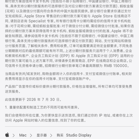
期付款方案由信用卡发卡机构 (包括但不限于招商银行、中国建设银行、中国工商银行
等，具体支持分期付款服务的可选择银行及对应分期付款方案请见付款页面)、蚂蚁金服
(花呗) 以及微信分付面向符合条件的中国大陆居民提供。部分银行会要求你通过支付
宝完成购买。Apple Store 零售店的分期付款方案可能与 Apple Store 在线商店不
同，请到店咨询 Specialist 专家。所有银行信用卡分期均需经你的信用卡发卡机构批
准；对于花呗分期，需经蚂蚁金服批准；对于微信分付分期，需经微信分付批准。如果你选
择的分期付款方案未获得信用卡发卡机构、蚂蚁金服或微信分付的批准，Apple 将不会
被告知原因。请参阅信用卡发卡机构 (包括但不限于招商银行、中国建设银行、中国工商
银行等，具体支持分期付款服务的可选择银行请见付款页面) 网站、支付宝网站和微信
分付服务页面，了解相关条件、费用和收费。订单可能需要满足特定金额要求，不同免息
分期期数对应的最低限额可能有所不同。上述分期付款服务只适用于个人消费者。企业
和教育机构客户、企业员工购买计划 (EPP) 和 Apple 员工购买计划 (EPP) 适用的分
期付款方案可能与上述方案不同，详情请参见教育商店、EPP 在线商店和企业商店。公
司信用卡无资格申请分期。招商银行分期付款单笔订单最高限额为 RMB 150000。
当商品有货并/或发货时，购物金额将计入你的信用卡、支付宝或微信分付账单。相关财
务费用将显示在你的信用卡对账单、支付宝或微信账户中。
产品按广告宣传价或标价提供分期付款服务。价格包含增值税。所有订单均可享受免费
送货服务。
此信息更新于 2026 年 7 月 30 日。
1. 重量依配置和制造工艺的不同而可能有所差异。
我们会使用你所在位置，为你更快显示送货选项。我们通过你的 IP 地址，或者你在上次
访问 Apple 网站时输入的位置信息，找到了你的位置。
Mac
显示器
购买 Studio Display