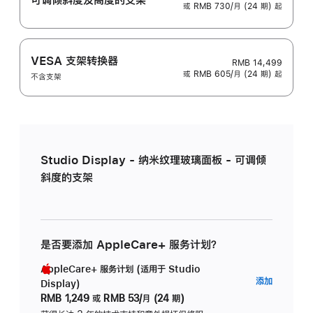
或 RMB 730/月 (24 期) 起
VESA 支架转换器
RMB 14,499
或 RMB 605/月 (24 期) 起
不含支架
Studio Display - 纳米纹理玻璃面板 - 可调倾
斜度的支架
是否要添加 AppleCare+ 服务计划？
AppleCare+ 服务计划 (适用于 Studio
AppleC
添加
Display)
服
RMB 1,249
或
RMB 53/月 (24 期)