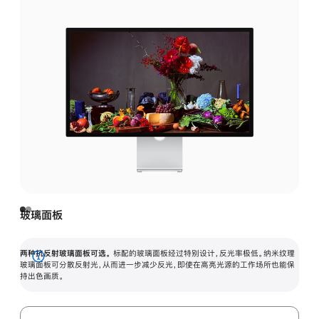
玻璃面板
两种抗反射玻璃面板可选。
标配的玻璃面板经过特别设计，反光率极低。纳米纹理
展
玻璃面板可分散反射光，从而进一步减少反光，即使在高亮光源的工作场所也能保
持出色画质。
开