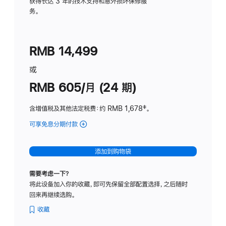
务
获得长达 3 年的技术支持和意外损坏保修服
务。
计
划
(适
RMB 14,499
用
于
或
Studio
RMB 605/月 (24 期)
Display
含增值税及其他法定税费
：约 RMB 1,678
脚
‡。
注
可享免息分期付款
(Studio
Display
-
添加到购物袋
纳
米
需要考虑一下？
纹
将此设备加入你的收藏，即可先保留全部配置选择，之后随时
理
回来再继续选购。
玻
璃
收藏
面