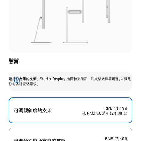
支架
选择你合用的支架。
Studio Display 有两种支架和一种支架转换器可选，以满足
展
你的各种安装需求。
开
RMB 14,499
可调倾斜度的支架
或 RMB 605/月 (24 期) 起
RMB 17,499
可调倾斜度及高‍度的支‍架