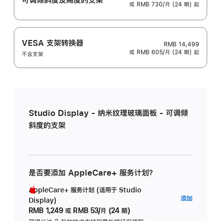
或 RMB 730/月 (24 期) 起
VESA 支架转换器
RMB 14,499
或 RMB 605/月 (24 期) 起
不含支架
Studio Display - 纳米纹理玻璃面板 - 可调倾
斜度的支架
是否要添加 AppleCare+ 服务计划？
AppleCare+ 服务计划 (适用于 Studio
AppleC
添加
Display)
服
RMB 1,249
或
RMB 53/月 (24 期)