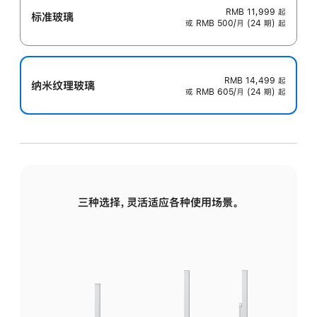
RMB 11,999
起
标准玻璃
或 RMB 500/月 (24 期) 起
RMB 14,499
起
纳米纹理玻璃
或 RMB 605/月 (24 期) 起
三种选择，灵活适应各种使用场景。
标