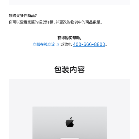
板
-
想购买多件商品？
可
你可以查看完整的送货详情，并更改购物袋中的商品数量。
调
倾
斜
获得购买帮助，
度
立即在线交流
(在
或致电
400-666-8800
。
的
新
支
窗
架
口
包装内容
的
中
分
打
期
开)
付
款
选
项)