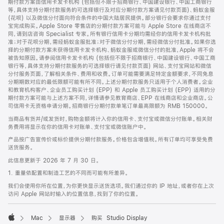
期付款方案由信用卡发卡机构 (包括但不限于招商银行、中国建设银行、中国工商银行
等，具体支持分期付款服务的可选择银行及对应分期付款方案请见付款页面)、蚂蚁金服
(花呗) 以及微信分付面向符合条件的中国大陆居民提供。部分银行会要求你通过支付
宝完成购买。Apple Store 零售店的分期付款方案可能与 Apple Store 在线商店不
同，请到店咨询 Specialist 专家。所有银行信用卡分期均需经你的信用卡发卡机构批
准；对于花呗分期，需经蚂蚁金服批准；对于微信分付分期，需经微信分付批准。如果你选
择的分期付款方案未获得信用卡发卡机构、蚂蚁金服或微信分付的批准，Apple 将不会
被告知原因。请参阅信用卡发卡机构 (包括但不限于招商银行、中国建设银行、中国工商
银行等，具体支持分期付款服务的可选择银行请见付款页面) 网站、支付宝网站和微信
分付服务页面，了解相关条件、费用和收费。订单可能需要满足特定金额要求，不同免息
分期期数对应的最低限额可能有所不同。上述分期付款服务只适用于个人消费者。企业
和教育机构客户、企业员工购买计划 (EPP) 和 Apple 员工购买计划 (EPP) 适用的分
期付款方案可能与上述方案不同，详情请参见教育商店、EPP 在线商店和企业商店。公
司信用卡无资格申请分期。招商银行分期付款单笔订单最高限额为 RMB 150000。
当商品有货并/或发货时，购物金额将计入你的信用卡、支付宝或微信分付账单。相关财
务费用将显示在你的信用卡对账单、支付宝或微信账户中。
产品按广告宣传价或标价提供分期付款服务。价格包含增值税。所有订单均可享受免费
送货服务。
此信息更新于 2026 年 7 月 30 日。
1. 重量依配置和制造工艺的不同而可能有所差异。
我们会使用你所在位置，为你更快显示送货选项。我们通过你的 IP 地址，或者你在上次
访问 Apple 网站时输入的位置信息，找到了你的位置。
Mac
显示器
购买 Studio Display