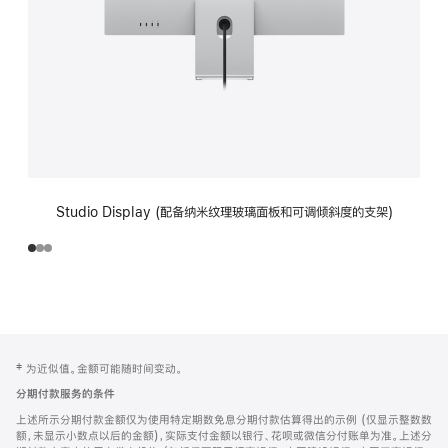
Studio Display (配备纳米纹理玻璃面板和可调倾斜度的支架)
网
脚
‡ 为近似值。金额可能随时间变动。
注
页
分期付款服务的条件
页
上述所示分期付款金额仅为使用特定期数免息分期付款估算得出的示例 (仅显示整数数
脚
额，未显示小数点以后的金额)，实际支付金额以银行、花呗或微信分付账单为准。上述分