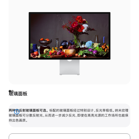
玻璃面板
两种抗反射玻璃面板可选。
标配的玻璃面板经过特别设计，反光率极低。纳米纹理
展
玻璃面板可分散反射光，从而进一步减少反光，即使在高亮光源的工作场所也能保
持出色画质。
开