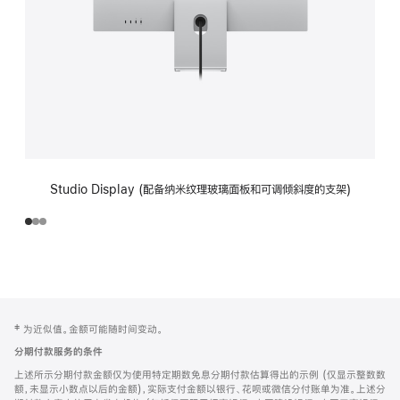
Studio Display (配备纳米纹理玻璃面板和可调倾斜度的支架)
网
脚
‡ 为近似值。金额可能随时间变动。
注
页
分期付款服务的条件
页
上述所示分期付款金额仅为使用特定期数免息分期付款估算得出的示例 (仅显示整数数
脚
额，未显示小数点以后的金额)，实际支付金额以银行、花呗或微信分付账单为准。上述分