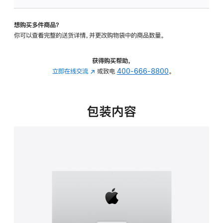
板
-
想购买多件商品？
可
你可以查看完整的送货详情，并更改购物袋中的商品数量。
调
倾
斜
获得购买帮助，
度
立即在线交流
(在
或致电
400-666-8800
。
的
新
支
窗
架
口
包装内容
的
中
分
打
期
开)
付
款
选
项)