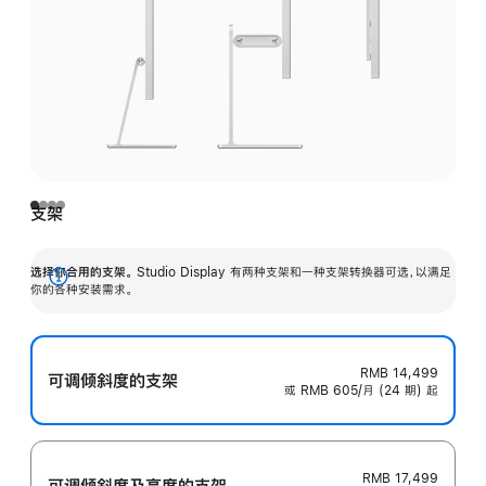
支架
选择你合用的支架。
Studio Display 有两种支架和一种支架转换器可选，以满足
展
你的各种安装需求。
开
RMB 14,499
可调倾斜度的支架
或 RMB 605/月 (24 期) 起
RMB 17,499
可调倾斜度及高‍度的支‍架