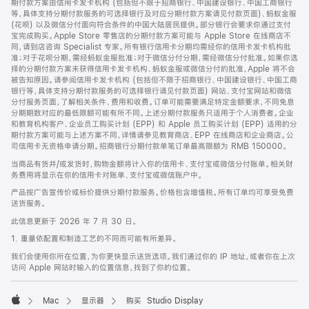
期付款方案由信用卡发卡机构 (包括但不限于招商银行、中国建设银行、中国工商银行
等，具体支持分期付款服务的可选择银行及对应分期付款方案请见付款页面)、蚂蚁金服
(花呗) 以及微信分付面向符合条件的中国大陆居民提供。部分银行会要求你通过支付
宝完成购买。Apple Store 零售店的分期付款方案可能与 Apple Store 在线商店不
同，请到店咨询 Specialist 专家。所有银行信用卡分期均需经你的信用卡发卡机构批
准；对于花呗分期，需经蚂蚁金服批准；对于微信分付分期，需经微信分付批准。如果你选
择的分期付款方案未获得信用卡发卡机构、蚂蚁金服或微信分付的批准，Apple 将不会
被告知原因。请参阅信用卡发卡机构 (包括但不限于招商银行、中国建设银行、中国工商
银行等，具体支持分期付款服务的可选择银行请见付款页面) 网站、支付宝网站和微信
分付服务页面，了解相关条件、费用和收费。订单可能需要满足特定金额要求，不同免息
分期期数对应的最低限额可能有所不同。上述分期付款服务只适用于个人消费者。企业
和教育机构客户、企业员工购买计划 (EPP) 和 Apple 员工购买计划 (EPP) 适用的分
期付款方案可能与上述方案不同，详情请参见教育商店、EPP 在线商店和企业商店。公
司信用卡无资格申请分期。招商银行分期付款单笔订单最高限额为 RMB 150000。
当商品有货并/或发货时，购物金额将计入你的信用卡、支付宝或微信分付账单。相关财
务费用将显示在你的信用卡对账单、支付宝或微信账户中。
产品按广告宣传价或标价提供分期付款服务。价格包含增值税。所有订单均可享受免费
送货服务。
此信息更新于 2026 年 7 月 30 日。
1. 重量依配置和制造工艺的不同而可能有所差异。
我们会使用你所在位置，为你更快显示送货选项。我们通过你的 IP 地址，或者你在上次
访问 Apple 网站时输入的位置信息，找到了你的位置。
Mac
显示器
购买 Studio Display