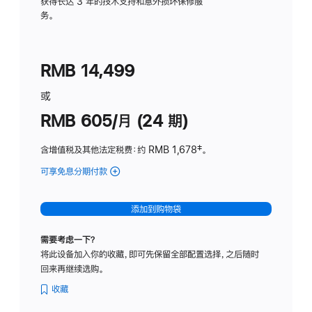
务
获得长达 3 年的技术支持和意外损坏保修服
务。
计
划
(适
RMB 14,499
用
于
或
Studio
RMB 605/月 (24 期)
Display
含增值税及其他法定税费
：约 RMB 1,678
脚
‡。
注
可享免息分期付款
(Studio
Display
-
添加到购物袋
纳
米
需要考虑一下？
纹
将此设备加入你的收藏，即可先保留全部配置选择，之后随时
理
回来再继续选购。
玻
璃
收藏
面