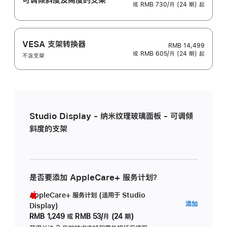
或 RMB 730/月 (24 期) 起
VESA 支架转换器
RMB 14,499
或 RMB 605/月 (24 期) 起
不含支架
Studio Display - 纳米纹理玻璃面板 - 可调倾
斜度的支架
是否要添加 AppleCare+ 服务计划？
AppleCare+ 服务计划 (适用于 Studio
AppleC
添加
Display)
服
RMB 1,249
或
RMB 53/月 (24 期)