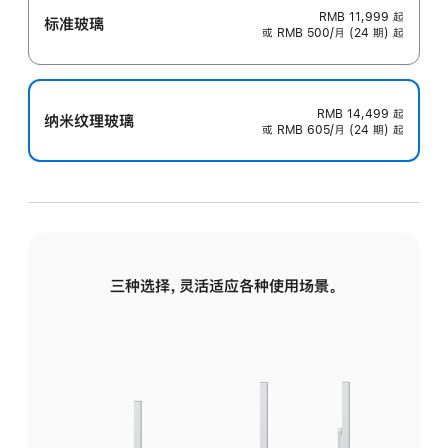
RMB 11,999
起
标准玻璃
或 RMB 500/月 (24 期) 起
RMB 14,499
起
纳米纹理玻璃
或 RMB 605/月 (24 期) 起
三种选择，灵活适应各种使用场景。
标