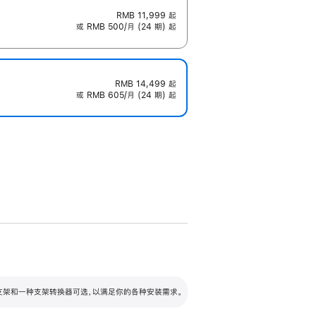
RMB 11,999
起
或 RMB 500/月 (24 期) 起
RMB 14,499
起
或 RMB 605/月 (24 期) 起
配可调倾斜度及高度的支架，额外增加 105
VESA 支架转换器
 有两种支架和一种支架转换器可选，以满足你的各种安装需求。
毫米的高度调节范围。
容的支架 (未随附)