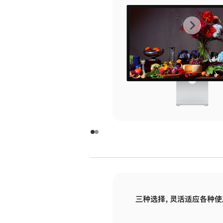
上
下
一
一
张
张
图
图
库
库
图
图
片
片
-
-
玻
玻
璃
璃
三种选择，灵活适应各种使
面
面
板
板