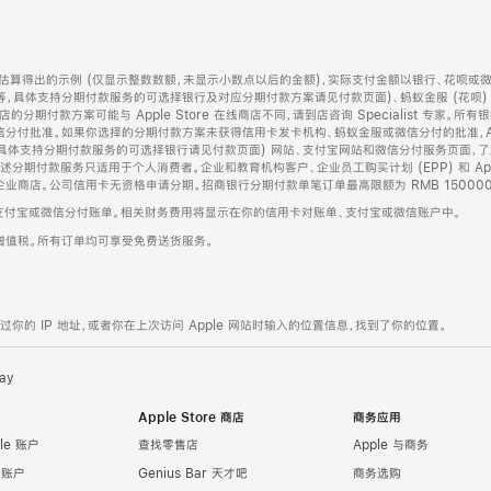
算得出的示例 (仅显示整数数额，未显示小数点以后的金额)，实际支付金额以银行、花呗或
等，具体支持分期付款服务的可选择银行及对应分期付款方案请见付款页面)、蚂蚁金服 (花呗
售店的分期付款方案可能与 Apple Store 在线商店不同，请到店咨询 Specialist 专
分付批准。如果你选择的分期付款方案未获得信用卡发卡机构、蚂蚁金服或微信分付的批准，Ap
具体支持分期付款服务的可选择银行请见付款页面) 网站、支付宝网站和微信分付服务页面，
期付款服务只适用于个人消费者。企业和教育机构客户、企业员工购买计划 (EPP) 和 Appl
企业商店。公司信用卡无资格申请分期。招商银行分期付款单笔订单最高限额为 RMB 150000
支付宝或微信分付账单。相关财务费用将显示在你的信用卡对账单、支付宝或微信账户中。
增值税。所有订单均可享受免费送货服务。
的 IP 地址，或者你在上次访问 Apple 网站时输入的位置信息，找到了你的位置。
ay
Apple Store 商店
商务应用
le 账户
查找零售店
Apple 与商务
e 账户
Genius Bar 天才吧
商务选购