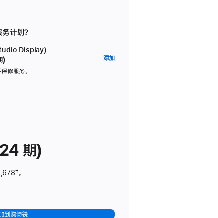
 服务计划？
dio Display)
AppleCare+
添加
期)
服
坏保修服务。
务
计
划
(适
用
于
24 期)
Studio
Display)
,678
脚
‡。
注
加到购物袋