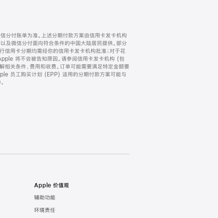
微信分付账单为准。上述分期付款方案由信用卡发卡机构
) 以及微信分付面向符合条件的中国大陆居民提供。部分
家。所有银行信用卡分期均需经你的信用卡发卡机构批准；对于花
ple 将不会被告知原因。请参阅信用卡发卡机构 (包
了解相关条件、费用和收费。订单可能需要满足特定金额要
e 员工购买计划 (EPP) 适用的分期付款方案可能与
。
Apple 价值观
辅助功能
环境责任