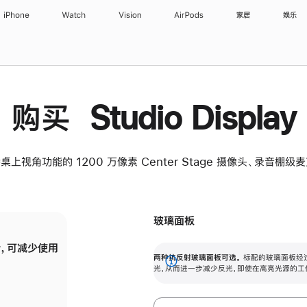
iPhone
Watch
Vision
AirPods
家居
娱乐
购买 Studio Display
桌上视角功能的 1200 万像素 Center Stage 摄像头、录音棚
玻璃面板
，可减少使用
纳米纹理玻璃面板可进一步减少反光，即使在
两种抗反射玻璃面板可选。
标配的玻璃面板经
。
有高亮光源的场所使用，也能保持出色画质。
展
光，从而进一步减少反光，即使在高亮光源的工
开