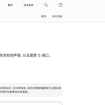
配件
技术支持
概览
技术规格
级麦克风和扬声器，以及雷雳 5 端口。
过特别设计，反光率极低。纳米纹理玻璃面板可分散反射
作场所也能保持出色画质。