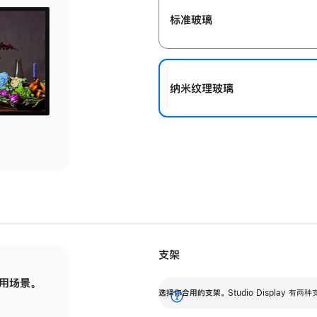
标准玻璃
纳米纹理玻璃
支架
用场景。
标配可调倾斜度的支架，提供 30 度的倾斜度
选
选择你合用的支架。
Studio Display
调节范围。
展