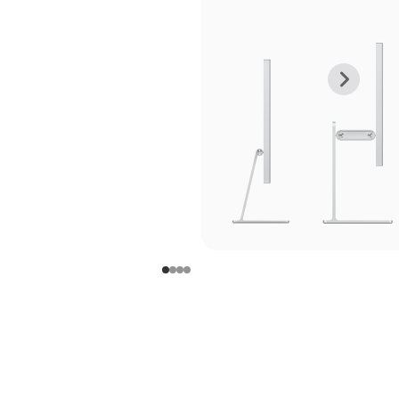
上
下
一
一
张
张
图
图
库
库
图
图
片
片
-
-
支
支
架
架