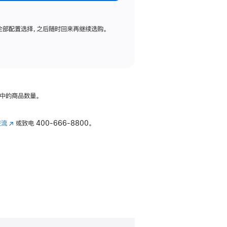
全部配置选择，之后随时回来再继续选购。
中的商品数量。
交流
(在
或致电
400-666-8800。
新
窗
口
中
打
开)