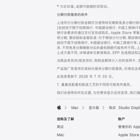
网
脚
‡ 为近似值。金额可能随时间变动。
注
页
分期付款服务的条件
页
上述所示分期付款金额仅为使用特定期数免息分期付款估
脚
(包括但不限于招商银行、中国建设银行、中国工商银行
银行会要求你通过支付宝完成购买。Apple Store 零
呗分期，需经蚂蚁金服批准；对于微信分付分期，需经微信
括但不限于招商银行、中国建设银行、中国工商银行等，
求，不同免息分期期数对应的最低限额可能有所不同。上述分
上述方案不同，详情请参见教育商店、EPP 在线商店和
当商品有货并/或发货时，购物金额将计入你的信用卡、
产品按广告宣传价或标价提供分期付款服务。价格包含
此信息更新于 2026 年 7 月 30 日。
1. 重量依配置和制造工艺的不同而可能有所差异。
我们会使用你所在位置，为你更快显示送货选项。我们通过你
Mac
显示器
购买 Studio Displ
Apple
选购及了解
账户
商店
管理你的 App
Mac
Apple Stor