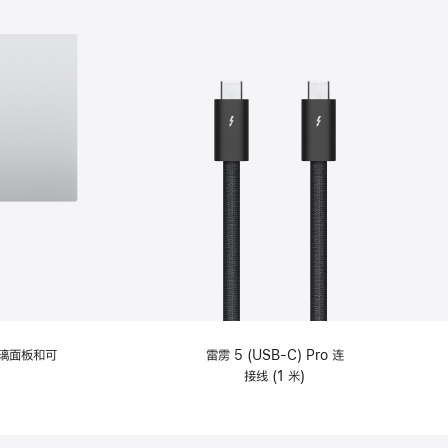
选
项)
理玻璃面板和可
雷雳 5 (USB-C) Pro 连
接线 (1 米)