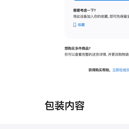
纳
米
需要考虑一下？
纹
将此设备加入你的收藏，即可先保留
理
玻
收藏
璃
面
板
想购买多件商品？
-
你可以查看完整的送货详情，并更改购物袋
可
调
倾
获得购买帮助，
立即在线
斜
度
的
支
架
包装内容
的
分
期
付
款