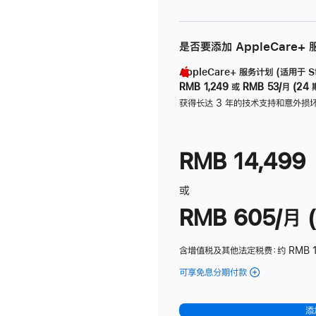
是否要添加 AppleCare+
AppleCare+ 服务计划 (适用于 Stu
RMB 1,249
或
RMB 53/月 (24 
获得长达 3 年的技术支持和意外损
RMB 14,499
或
RMB 605/月 (
含增值税及其他法定税费
：约 RMB 1
可享免息分期付款
(Studio
Display
-
添