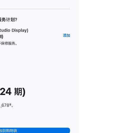
 服务计划？
dio Display)
AppleCare+
添加
期)
服
坏保修服务。
务
计
划
(适
用
于
24 期)
Studio
Display)
,678
脚
‡。
注
加到购物袋