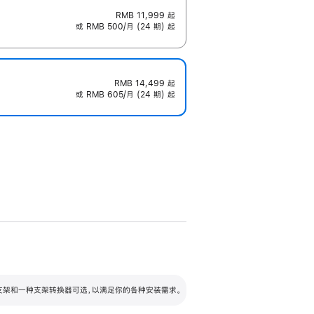
RMB 11,999
起
或 RMB 500/月 (24 期) 起
RMB 14,499
起
或 RMB 605/月 (24 期) 起
配可调倾斜度及高度的支架，额外增加 105
VESA 支架转换器
 有两种支架和一种支架转换器可选，以满足你的各种安装需求。
毫米的高度调节范围。
容的支架 (未随附)