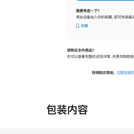
纳
米
需要考虑一下？
纹
将此设备加入你的收藏，即可先保留
理
玻
收藏
璃
面
板
想购买多件商品？
-
你可以查看完整的送货详情，并更改购物袋
可
调
倾
获得购买帮助，
立即在线
斜
度
的
支
架
包装内容
的
分
期
付
款