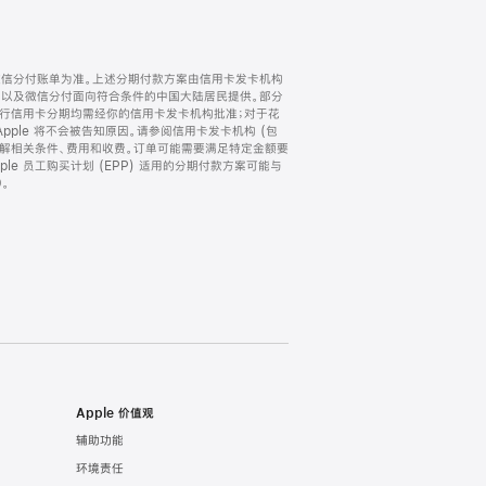
微信分付账单为准。上述分期付款方案由信用卡发卡机构
) 以及微信分付面向符合条件的中国大陆居民提供。部分
家。所有银行信用卡分期均需经你的信用卡发卡机构批准；对于花
ple 将不会被告知原因。请参阅信用卡发卡机构 (包
了解相关条件、费用和收费。订单可能需要满足特定金额要
e 员工购买计划 (EPP) 适用的分期付款方案可能与
。
Apple 价值观
辅助功能
环境责任