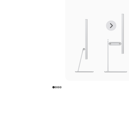
上
下
一
一
张
张
图
图
库
库
图
图
片
片
-
-
支
支
架
架