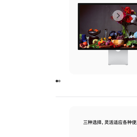
上
下
一
一
张
张
图
图
库
库
图
图
片
片
-
-
玻
玻
璃
璃
三种选择，灵活适应各种使
面
面
板
板