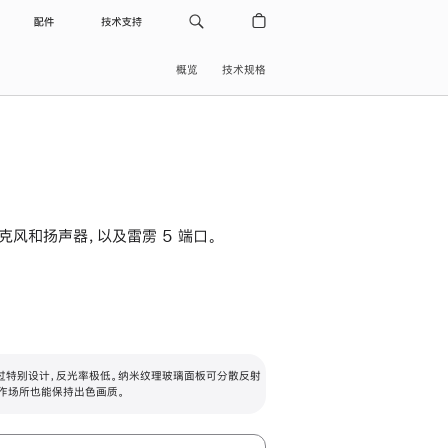
配件
技术支持
概览
技术规格
级麦克风和扬声器，以及雷雳 5 端口。
过特别设计，反光率极低。纳米纹理玻璃面板可分散反射
作场所也能保持出色画质。