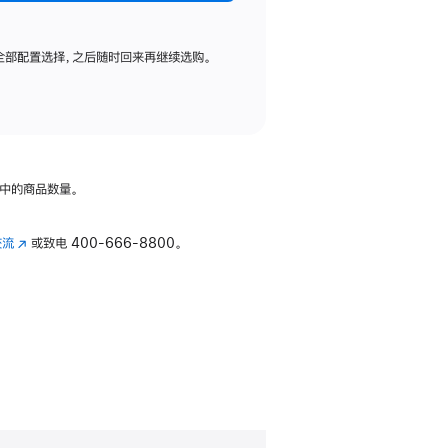
全部配置选择，之后随时回来再继续选购。
中的商品数量。
交流
(在
或致电
400-666-8800。
新
窗
口
中
打
开)