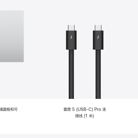
选
项)
理玻璃面板和可
雷雳 5 (USB-C) Pro 连
接线 (1 米)