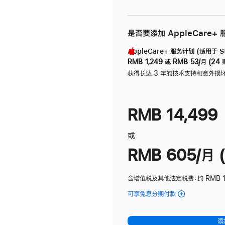
是否要添加 AppleCare+
AppleCare+ 服务计划 (适用于 Stu
RMB 1,249
或
RMB 53/月 (24 
获得长达 3 年的技术支持和意外损
RMB 14,499
或
RMB 605/月 (
含增值税及其他法定税费
：约 RMB 1
可享免息分期付款
(Studio
Display
-
添