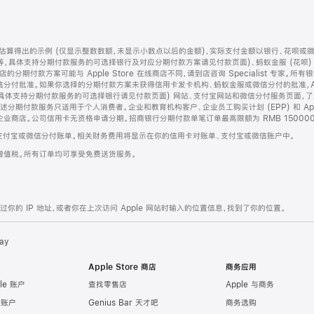
算得出的示例 (仅显示整数数额，未显示小数点以后的金额)，实际支付金额以银行、花呗或
等，具体支持分期付款服务的可选择银行及对应分期付款方案请见付款页面)、蚂蚁金服 (花呗
售店的分期付款方案可能与 Apple Store 在线商店不同，请到店咨询 Specialist 专
分付批准。如果你选择的分期付款方案未获得信用卡发卡机构、蚂蚁金服或微信分付的批准，Ap
具体支持分期付款服务的可选择银行请见付款页面) 网站、支付宝网站和微信分付服务页面，
期付款服务只适用于个人消费者。企业和教育机构客户、企业员工购买计划 (EPP) 和 Appl
企业商店。公司信用卡无资格申请分期。招商银行分期付款单笔订单最高限额为 RMB 150000
支付宝或微信分付账单。相关财务费用将显示在你的信用卡对账单、支付宝或微信账户中。
增值税。所有订单均可享受免费送货服务。
的 IP 地址，或者你在上次访问 Apple 网站时输入的位置信息，找到了你的位置。
ay
Apple Store 商店
商务应用
le 账户
查找零售店
Apple 与商务
e 账户
Genius Bar 天才吧
商务选购