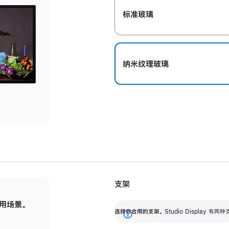
标准玻璃
纳米纹理玻璃
支架
用场景。
标配可调倾斜度的支架，提供 30 度的倾斜度
选
选择你合用的支架。
Studio Display
调节范围。
展