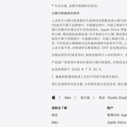
网
脚
‡ 为近似值。金额可能随时间变动。
注
页
分期付款服务的条件
页
上述所示分期付款金额仅为使用特定期数免息分期付款估
脚
(包括但不限于招商银行、中国建设银行、中国工商银行
银行会要求你通过支付宝完成购买。Apple Store 零
呗分期，需经蚂蚁金服批准；对于微信分付分期，需经微信
括但不限于招商银行、中国建设银行、中国工商银行等，
求，不同免息分期期数对应的最低限额可能有所不同。上述分
上述方案不同，详情请参见教育商店、EPP 在线商店和
当商品有货并/或发货时，购物金额将计入你的信用卡、
产品按广告宣传价或标价提供分期付款服务。价格包含
此信息更新于 2026 年 7 月 30 日。
1. 重量依配置和制造工艺的不同而可能有所差异。
我们会使用你所在位置，为你更快显示送货选项。我们通过你
Mac
显示器
购买 Studio Displ
Apple
选购及了解
账户
商店
管理你的 App
Mac
Apple Stor