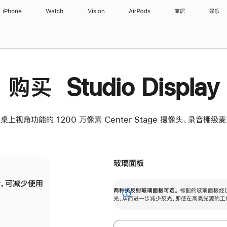
iPhone
Watch
Vision
AirPods
家居
娱乐
购买 Studio Display
桌上视角功能的 1200 万像素 Center Stage 摄像头、录音棚
玻璃面板
，可减少使用
纳米纹理玻璃面板可进一步减少反光，即使在
两种抗反射玻璃面板可选。
标配的玻璃面板经
。
有高亮光源的场所使用，也能保持出色画质。
展
光，从而进一步减少反光，即使在高亮光源的工
开