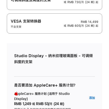
或 RMB 730/月 (24 期) 起
VESA 支架转换器
RMB 14,499
或 RMB 605/月 (24 期) 起
不含支架
Studio Display - 纳米纹理玻璃面板 - 可调倾
斜度的支架
是否要添加 AppleCare+ 服务计划？
AppleCare+ 服务计划 (适用于 Studio
AppleC
添加
Display)
服
RMB 1,249
或
RMB 53/月 (24 期)