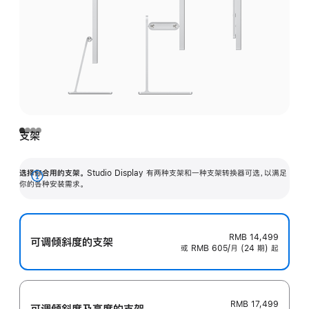
支架
选择你合用的支架。
Studio Display 有两种支架和一种支架转换器可选，以满足
展
你的各种安装需求。
开
RMB 14,499
可调倾斜度的支架
或 RMB 605/月 (24 期) 起
RMB 17,499
可调倾斜度及高‍度的支‍架