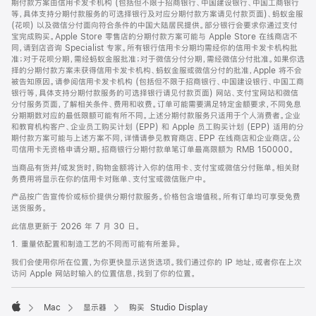
期付款方案由信用卡发卡机构 (包括但不限于招商银行、中国建设银行、中国工商银行
等，具体支持分期付款服务的可选择银行及对应分期付款方案请见付款页面)、蚂蚁金服
(花呗) 以及微信分付面向符合条件的中国大陆居民提供。部分银行会要求你通过支付
宝完成购买。Apple Store 零售店的分期付款方案可能与 Apple Store 在线商店不
同，请到店咨询 Specialist 专家。所有银行信用卡分期均需经你的信用卡发卡机构批
准；对于花呗分期，需经蚂蚁金服批准；对于微信分付分期，需经微信分付批准。如果你选
择的分期付款方案未获得信用卡发卡机构、蚂蚁金服或微信分付的批准，Apple 将不会
被告知原因。请参阅信用卡发卡机构 (包括但不限于招商银行、中国建设银行、中国工商
银行等，具体支持分期付款服务的可选择银行请见付款页面) 网站、支付宝网站和微信
分付服务页面，了解相关条件、费用和收费。订单可能需要满足特定金额要求，不同免息
分期期数对应的最低限额可能有所不同。上述分期付款服务只适用于个人消费者。企业
和教育机构客户、企业员工购买计划 (EPP) 和 Apple 员工购买计划 (EPP) 适用的分
期付款方案可能与上述方案不同，详情请参见教育商店、EPP 在线商店和企业商店。公
司信用卡无资格申请分期。招商银行分期付款单笔订单最高限额为 RMB 150000。
当商品有货并/或发货时，购物金额将计入你的信用卡、支付宝或微信分付账单。相关财
务费用将显示在你的信用卡对账单、支付宝或微信账户中。
产品按广告宣传价或标价提供分期付款服务。价格包含增值税。所有订单均可享受免费
送货服务。
此信息更新于 2026 年 7 月 30 日。
1. 重量依配置和制造工艺的不同而可能有所差异。
我们会使用你所在位置，为你更快显示送货选项。我们通过你的 IP 地址，或者你在上次
访问 Apple 网站时输入的位置信息，找到了你的位置。
Mac
显示器
购买 Studio Display