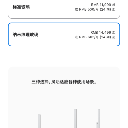
RMB 11,999
起
标准玻璃
或 RMB 500/月 (24 期) 起
RMB 14,499
起
纳米纹理玻璃
或 RMB 605/月 (24 期) 起
三种选择，灵活适应各种使用场景。
标