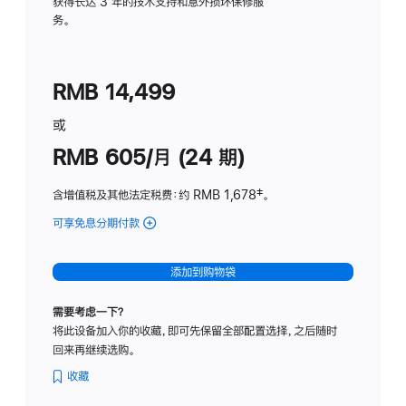
务
获得长达 3 年的技术支持和意外损坏保修服
务。
计
划
(适
RMB 14,499
用
于
或
Studio
RMB 605/月 (24 期)
Display
含增值税及其他法定税费
：约 RMB 1,678
脚
‡。
注
可享免息分期付款
(Studio
Display
-
添加到购物袋
纳
米
需要考虑一下？
纹
将此设备加入你的收藏，即可先保留全部配置选择，之后随时
理
回来再继续选购。
玻
璃
收藏
面