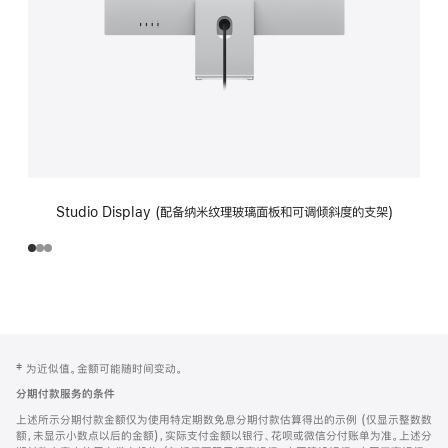
Studio Display (配备纳米纹理玻璃面板和可调倾斜度的支架)
网
脚
‡ 为近似值。金额可能随时间变动。
注
页
分期付款服务的条件
页
上述所示分期付款金额仅为使用特定期数免息分期付款估算得出的示例 (仅显示整数数
脚
额，未显示小数点以后的金额)，实际支付金额以银行、花呗或微信分付账单为准。上述分