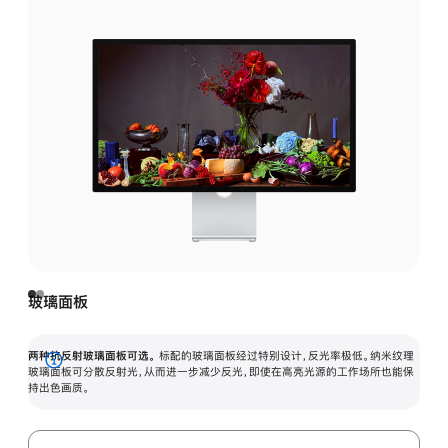
玻璃面板
两种抗反射玻璃面板可选。
标配的玻璃面板经过特别设计，反光率极低。纳米纹理
展
玻璃面板可分散反射光，从而进一步减少反光，即使在高亮光源的工作场所也能保
持出色画质。
开