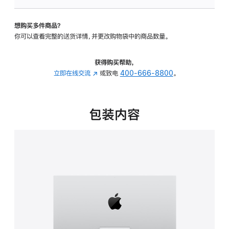
板
-
想购买多件商品？
可
你可以查看完整的送货详情，并更改购物袋中的商品数量。
调
倾
斜
获得购买帮助，
度
立即在线交流
(在
或致电
400-666-8800
。
的
新
支
窗
架
口
包装内容
的
中
分
打
期
开)
付
款
选
项)