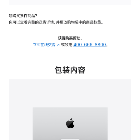
板
-
想购买多件商品？
可
你可以查看完整的送货详情，并更改购物袋中的商品数量。
调
倾
斜
获得购买帮助，
度
立即在线交流
(在
或致电
400-666-8800
。
的
新
支
窗
架
口
包装内容
的
中
分
打
期
开)
付
款
选
项)