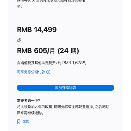
务
获得长达 3 年的技术支持和意外损坏保修服
务。
计
划
(适
RMB 14,499
用
于
或
Studio
RMB 605/月 (24 期)
Display
含增值税及其他法定税费
：约 RMB 1,678
脚
‡。
注
可享免息分期付款
(Studio
Display
-
添加到购物袋
纳
米
需要考虑一下？
纹
将此设备加入你的收藏，即可先保留全部配置选择，之后随时
理
回来再继续选购。
玻
璃
收藏
面