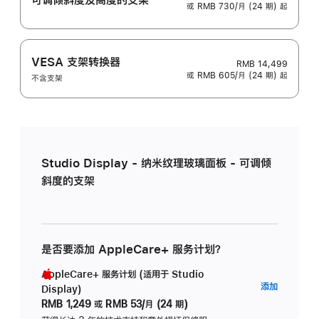
或 RMB 730/月 (24 期) 起
VESA 支架转换器
RMB 14,499
或 RMB 605/月 (24 期) 起
不含支架
Studio Display - 纳米纹理玻璃面板 - 可调倾
斜度的支架
是否要添加 AppleCare+ 服务计划？
AppleCare+ 服务计划 (适用于 Studio
AppleC
添加
Display)
服
RMB 1,249
或
RMB 53/月 (24 期)