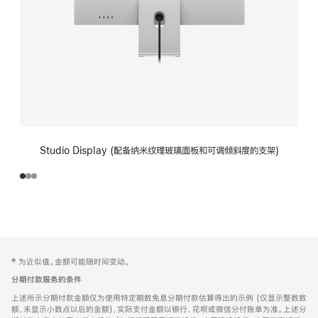
Studio Display (配备纳米纹理玻璃面板和可调倾斜度的支架)
网
脚
‡ 为近似值。金额可能随时间变动。
注
页
分期付款服务的条件
页
上述所示分期付款金额仅为使用特定期数免息分期付款估算得出的示例 (仅显示整数数
脚
额，未显示小数点以后的金额)，实际支付金额以银行、花呗或微信分付账单为准。上述分