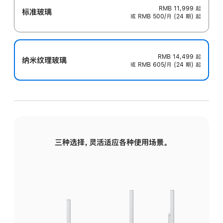
RMB 11,999
起
标准玻璃
或 RMB 500/月 (24 期) 起
RMB 14,499
起
纳米纹理玻璃
或 RMB 605/月 (24 期) 起
三种选择，灵活适应各种使用场景。
标