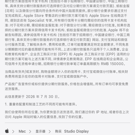
期付款方案由信用卡发卡机构 (包括但不限于招商银行、中国建设银行、中国工商银行
等，具体支持分期付款服务的可选择银行及对应分期付款方案请见付款页面)、蚂蚁金服
(花呗) 以及微信分付面向符合条件的中国大陆居民提供。部分银行会要求你通过支付
宝完成购买。Apple Store 零售店的分期付款方案可能与 Apple Store 在线商店不
同，请到店咨询 Specialist 专家。所有银行信用卡分期均需经你的信用卡发卡机构批
准；对于花呗分期，需经蚂蚁金服批准；对于微信分付分期，需经微信分付批准。如果你选
择的分期付款方案未获得信用卡发卡机构、蚂蚁金服或微信分付的批准，Apple 将不会
被告知原因。请参阅信用卡发卡机构 (包括但不限于招商银行、中国建设银行、中国工商
银行等，具体支持分期付款服务的可选择银行请见付款页面) 网站、支付宝网站和微信
分付服务页面，了解相关条件、费用和收费。订单可能需要满足特定金额要求，不同免息
分期期数对应的最低限额可能有所不同。上述分期付款服务只适用于个人消费者。企业
和教育机构客户、企业员工购买计划 (EPP) 和 Apple 员工购买计划 (EPP) 适用的分
期付款方案可能与上述方案不同，详情请参见教育商店、EPP 在线商店和企业商店。公
司信用卡无资格申请分期。招商银行分期付款单笔订单最高限额为 RMB 150000。
当商品有货并/或发货时，购物金额将计入你的信用卡、支付宝或微信分付账单。相关财
务费用将显示在你的信用卡对账单、支付宝或微信账户中。
产品按广告宣传价或标价提供分期付款服务。价格包含增值税。所有订单均可享受免费
送货服务。
此信息更新于 2026 年 7 月 30 日。
1. 重量依配置和制造工艺的不同而可能有所差异。
我们会使用你所在位置，为你更快显示送货选项。我们通过你的 IP 地址，或者你在上次
访问 Apple 网站时输入的位置信息，找到了你的位置。
Mac
显示器
购买 Studio Display