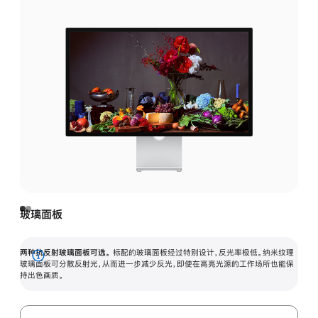
玻璃面板
两种抗反射玻璃面板可选。
标配的玻璃面板经过特别设计，反光率极低。纳米纹理
展
玻璃面板可分散反射光，从而进一步减少反光，即使在高亮光源的工作场所也能保
持出色画质。
开