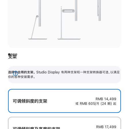
支架
选择你合用的支架。
Studio Display 有两种支架和一种支架转换器可选，以满足
展
你的各种安装需求。
开
RMB 14,499
可调倾斜度的支架
或 RMB 605/月 (24 期) 起
RMB 17,499
可调倾斜度及高‍度的支‍架