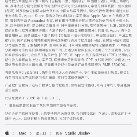
期付款方案由信用卡发卡机构 (包括但不限于招商银行、中国建设银行、中国工商银行
等，具体支持分期付款服务的可选择银行及对应分期付款方案请见付款页面)、蚂蚁金服
(花呗) 以及微信分付面向符合条件的中国大陆居民提供。部分银行会要求你通过支付
宝完成购买。Apple Store 零售店的分期付款方案可能与 Apple Store 在线商店不
同，请到店咨询 Specialist 专家。所有银行信用卡分期均需经你的信用卡发卡机构批
准；对于花呗分期，需经蚂蚁金服批准；对于微信分付分期，需经微信分付批准。如果你选
择的分期付款方案未获得信用卡发卡机构、蚂蚁金服或微信分付的批准，Apple 将不会
被告知原因。请参阅信用卡发卡机构 (包括但不限于招商银行、中国建设银行、中国工商
银行等，具体支持分期付款服务的可选择银行请见付款页面) 网站、支付宝网站和微信
分付服务页面，了解相关条件、费用和收费。订单可能需要满足特定金额要求，不同免息
分期期数对应的最低限额可能有所不同。上述分期付款服务只适用于个人消费者。企业
和教育机构客户、企业员工购买计划 (EPP) 和 Apple 员工购买计划 (EPP) 适用的分
期付款方案可能与上述方案不同，详情请参见教育商店、EPP 在线商店和企业商店。公
司信用卡无资格申请分期。招商银行分期付款单笔订单最高限额为 RMB 150000。
当商品有货并/或发货时，购物金额将计入你的信用卡、支付宝或微信分付账单。相关财
务费用将显示在你的信用卡对账单、支付宝或微信账户中。
产品按广告宣传价或标价提供分期付款服务。价格包含增值税。所有订单均可享受免费
送货服务。
此信息更新于 2026 年 7 月 30 日。
1. 重量依配置和制造工艺的不同而可能有所差异。
我们会使用你所在位置，为你更快显示送货选项。我们通过你的 IP 地址，或者你在上次
访问 Apple 网站时输入的位置信息，找到了你的位置。
Mac
显示器
购买 Studio Display