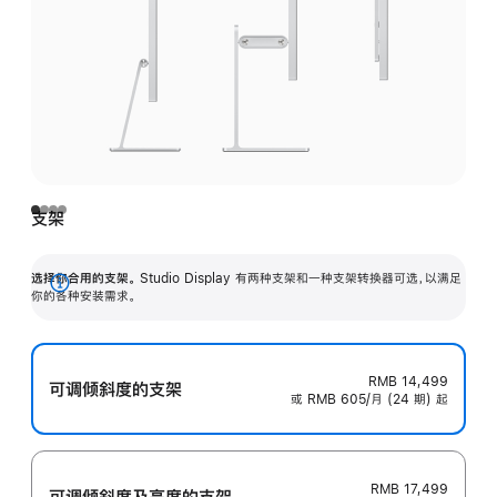
支架
选择你合用的支架。
Studio Display 有两种支架和一种支架转换器可选，以满足
展
你的各种安装需求。
开
RMB 14,499
可调倾斜度的支架
或 RMB 605/月 (24 期) 起
RMB 17,499
可调倾斜度及高‍度的支‍架