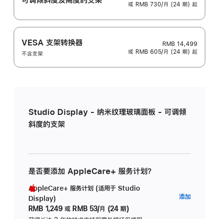
或 RMB 730/月 (24 期) 起
VESA 支架转换器
RMB 14,499
或 RMB 605/月 (24 期) 起
不含支架
Studio Display - 纳米纹理玻璃面板 - 可调倾
斜度的支架
是否要添加 AppleCare+ 服务计划？
AppleCare+ 服务计划 (适用于 Studio
AppleC
添加
Display)
服
RMB 1,249
或
RMB 53/月 (24 期)