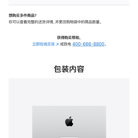
板
-
想购买多件商品？
可
你可以查看完整的送货详情，并更改购物袋中的商品数量。
调
倾
斜
获得购买帮助，
度
立即在线交流
(在
或致电
400-666-8800
。
的
新
支
窗
架
口
包装内容
的
中
分
打
期
开)
付
款
选
项)