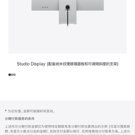
Studio Display (配备纳米纹理玻璃面板和可调倾斜度的支架)
网
脚
‡ 为近似值。金额可能随时间变动。
注
页
分期付款服务的条件
页
上述所示分期付款金额仅为使用特定期数免息分期付款估算得出的示例 (仅显示整数数
脚
额，未显示小数点以后的金额)，实际支付金额以银行、花呗或微信分付账单为准。上述分