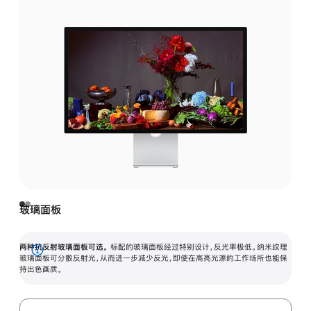
玻璃面板
两种抗反射玻璃面板可选。
标配的玻璃面板经过特别设计，反光率极低。纳米纹理
展
玻璃面板可分散反射光，从而进一步减少反光，即使在高亮光源的工作场所也能保
持出色画质。
开