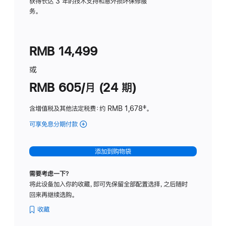
务
获得长达 3 年的技术支持和意外损坏保修服
务。
计
划
(适
RMB 14,499
用
于
或
Studio
RMB 605/月 (24 期)
Display
含增值税及其他法定税费
：约 RMB 1,678
脚
‡。
注
可享免息分期付款
(Studio
Display
-
添加到购物袋
纳
米
需要考虑一下？
纹
将此设备加入你的收藏，即可先保留全部配置选择，之后随时
理
回来再继续选购。
玻
璃
收藏
面