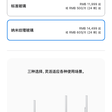
RMB 11,999
起
标准玻璃
或 RMB 500/月 (24 期) 起
RMB 14,499
起
纳米纹理玻璃
或 RMB 605/月 (24 期) 起
三种选择，灵活适应各种使用场景。
标