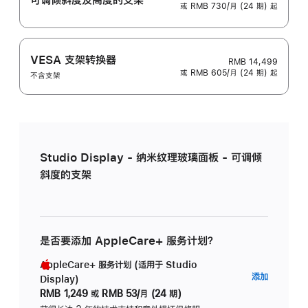
或 RMB 730/月 (24 期) 起
VESA 支架转换器
RMB 14,499
或 RMB 605/月 (24 期) 起
不含支架
Studio Display - 纳米纹理玻璃面板 - 可调倾
斜度的支架
是否要添加 AppleCare+ 服务计划？
AppleCare+ 服务计划 (适用于 Studio
AppleC
添加
Display)
服
RMB 1,249
或
RMB 53/月 (24 期)