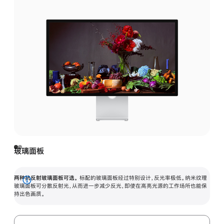
玻璃面板
两种抗反射玻璃面板可选。
标配的玻璃面板经过特别设计，反光率极低。纳米纹理
展
玻璃面板可分散反射光，从而进一步减少反光，即使在高亮光源的工作场所也能保
持出色画质。
开