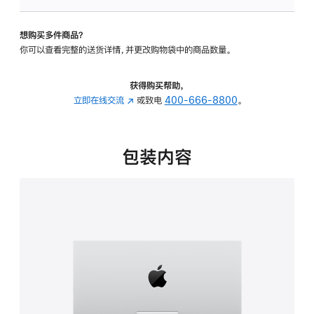
板
-
想购买多件商品？
可
你可以查看完整的送货详情，并更改购物袋中的商品数量。
调
倾
斜
获得购买帮助，
度
立即在线交流
(在
或致电
400-666-8800
。
的
新
支
窗
架
口
包装内容
的
中
分
打
期
开)
付
款
选
项)