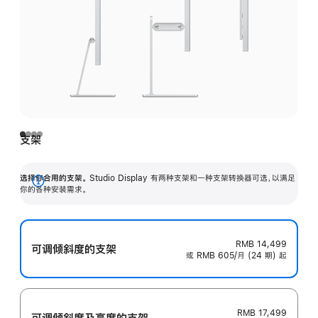
支架
选择你合用的支架。
Studio Display 有两种支架和一种支架转换器可选，以满足
展
你的各种安装需求。
开
RMB 14,499
可调倾斜度的支架
或 RMB 605/月 (24 期) 起
RMB 17,499
可调倾斜度及高‍度的支‍架