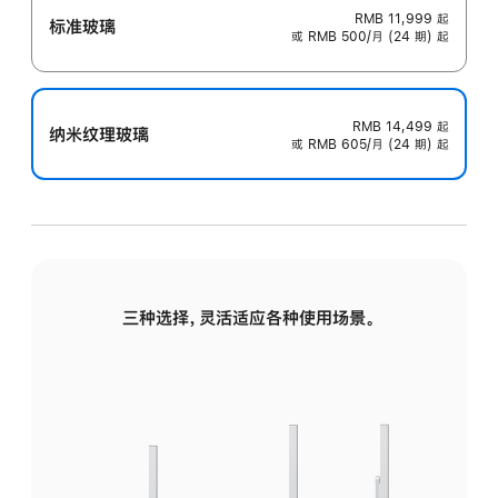
RMB 11,999
起
标准玻璃
或 RMB 500/月 (24 期) 起
RMB 14,499
起
纳米纹理玻璃
或 RMB 605/月 (24 期) 起
三种选择，灵活适应各种使用场景。
标