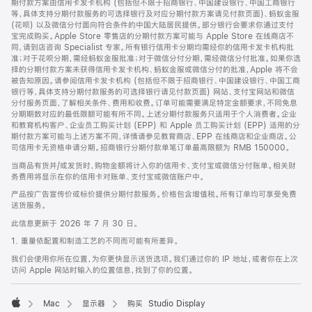
期付款方案由信用卡发卡机构 (包括但不限于招商银行、中国建设银行、中国工商银行
等，具体支持分期付款服务的可选择银行及对应分期付款方案请见付款页面)、蚂蚁金服
(花呗) 以及微信分付面向符合条件的中国大陆居民提供。部分银行会要求你通过支付
宝完成购买。Apple Store 零售店的分期付款方案可能与 Apple Store 在线商店不
同，请到店咨询 Specialist 专家。所有银行信用卡分期均需经你的信用卡发卡机构批
准；对于花呗分期，需经蚂蚁金服批准；对于微信分付分期，需经微信分付批准。如果你选
择的分期付款方案未获得信用卡发卡机构、蚂蚁金服或微信分付的批准，Apple 将不会
被告知原因。请参阅信用卡发卡机构 (包括但不限于招商银行、中国建设银行、中国工商
银行等，具体支持分期付款服务的可选择银行请见付款页面) 网站、支付宝网站和微信
分付服务页面，了解相关条件、费用和收费。订单可能需要满足特定金额要求，不同免息
分期期数对应的最低限额可能有所不同。上述分期付款服务只适用于个人消费者。企业
和教育机构客户、企业员工购买计划 (EPP) 和 Apple 员工购买计划 (EPP) 适用的分
期付款方案可能与上述方案不同，详情请参见教育商店、EPP 在线商店和企业商店。公
司信用卡无资格申请分期。招商银行分期付款单笔订单最高限额为 RMB 150000。
当商品有货并/或发货时，购物金额将计入你的信用卡、支付宝或微信分付账单。相关财
务费用将显示在你的信用卡对账单、支付宝或微信账户中。
产品按广告宣传价或标价提供分期付款服务。价格包含增值税。所有订单均可享受免费
送货服务。
此信息更新于 2026 年 7 月 30 日。
1. 重量依配置和制造工艺的不同而可能有所差异。
我们会使用你所在位置，为你更快显示送货选项。我们通过你的 IP 地址，或者你在上次
访问 Apple 网站时输入的位置信息，找到了你的位置。
Mac
显示器
购买 Studio Display