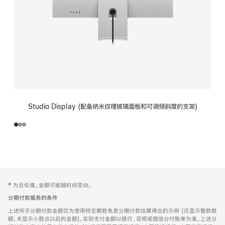
Studio Display (配备纳米纹理玻璃面板和可调倾斜度的支架)
网
脚
‡ 为近似值。金额可能随时间变动。
注
页
分期付款服务的条件
页
上述所示分期付款金额仅为使用特定期数免息分期付款估算得出的示例 (仅显示整数数
脚
额，未显示小数点以后的金额)，实际支付金额以银行、花呗或微信分付账单为准。上述分