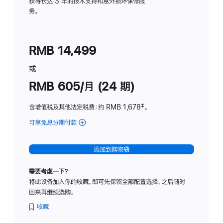
务
获得长达 3 年的技术支持和意外损坏保修服
务。
计
划
(适
RMB 14,499
用
于
或
Studio
RMB 605/月 (24 期)
Display
含增值税及其他法定税费
：约 RMB 1,678
脚
‡。
注
可享免息分期付款
(Studio
Display
-
添加到购物袋
纳
米
需要考虑一下？
纹
将此设备加入你的收藏，即可先保留全部配置选择，之后随时
理
回来再继续选购。
玻
璃
收藏
面