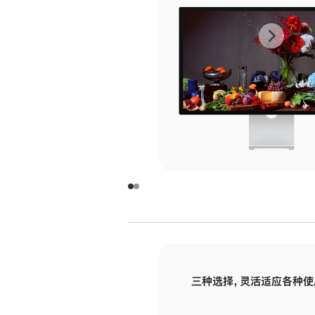
上
下
一
一
张
张
图
图
库
库
图
图
片
片
-
-
玻
玻
璃
璃
三种选择，灵活适应各种使
面
面
板
板