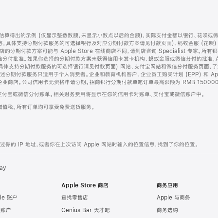
算得出的示例 (仅显示整数数额，未显示小数点以后的金额)，实际支付金额以银行、花呗或
等，具体支持分期付款服务的可选择银行及对应分期付款方案请见付款页面)、蚂蚁金服 (花呗
售店的分期付款方案可能与 Apple Store 在线商店不同，请到店咨询 Specialist 专
分付批准。如果你选择的分期付款方案未获得信用卡发卡机构、蚂蚁金服或微信分付的批准，Ap
具体支持分期付款服务的可选择银行请见付款页面) 网站、支付宝网站和微信分付服务页面，
期付款服务只适用于个人消费者。企业和教育机构客户、企业员工购买计划 (EPP) 和 Appl
企业商店。公司信用卡无资格申请分期。招商银行分期付款单笔订单最高限额为 RMB 150000
支付宝或微信分付账单。相关财务费用将显示在你的信用卡对账单、支付宝或微信账户中。
增值税。所有订单均可享受免费送货服务。
的 IP 地址，或者你在上次访问 Apple 网站时输入的位置信息，找到了你的位置。
ay
Apple Store 商店
商务应用
le 账户
查找零售店
Apple 与商务
e 账户
Genius Bar 天才吧
商务选购