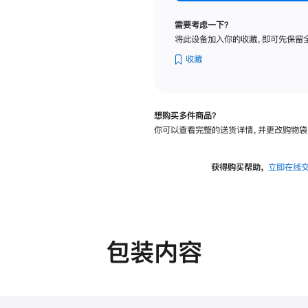
纳
米
需要考虑一下？
纹
将此设备加入你的收藏，即可先保留
理
玻
收藏
璃
面
板
想购买多件商品？
-
你可以查看完整的送货详情，并更改购物袋
可
调
倾
获得购买帮助，
立即在线
斜
度
的
支
架
包装内容
的
分
期
付
款