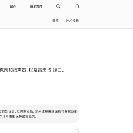
配件
技术支持
概览
技术规格
级麦克风和扬声器，以及雷雳 5 端口。
过特别设计，反光率极低。纳米纹理玻璃面板可分散反射
作场所也能保持出色画质。