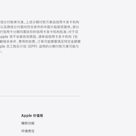
微信分付账单为准。上述分期付款方案由信用卡发卡机构
) 以及微信分付面向符合条件的中国大陆居民提供。部分
家。所有银行信用卡分期均需经你的信用卡发卡机构批准；对于花
ple 将不会被告知原因。请参阅信用卡发卡机构 (包
了解相关条件、费用和收费。订单可能需要满足特定金额要
e 员工购买计划 (EPP) 适用的分期付款方案可能与
。
Apple 价值观
辅助功能
环境责任