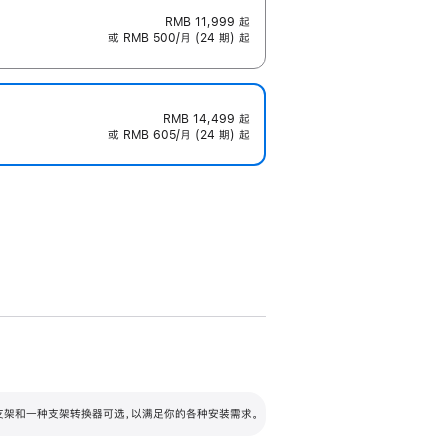
RMB 11,999
起
或 RMB 500/月 (24 期) 起
RMB 14,499
起
或 RMB 605/月 (24 期) 起
配可调倾斜度及高度的支架，额外增加 105
VESA 支架转换器
 有两种支架和一种支架转换器可选，以满足你的各种安装需求。
毫米的高度调节范围。
容的支架 (未随附)