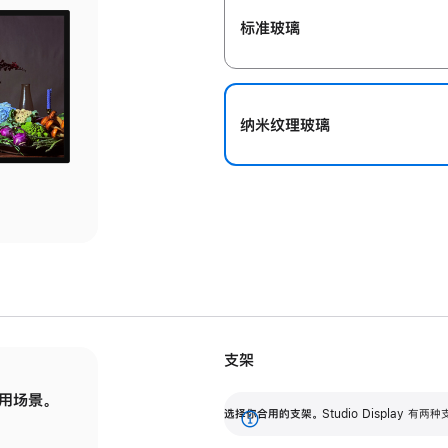
标准玻璃
纳米纹理玻璃
支架
用场景。
标配可调倾斜度的支架，提供 30 度的倾斜度
选
选择你合用的支架。
Studio Display
调节范围。
展