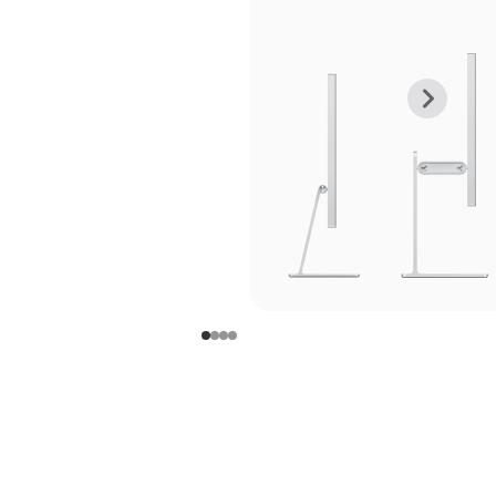
上
下
一
一
张
张
图
图
库
库
图
图
片
片
-
-
支
支
架
架