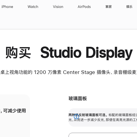
iPhone
Watch
Vision
AirPods
家居
娱乐
购买 Studio Display
桌上视角功能的 1200 万像素 Center Stage 摄像头、录音棚
玻璃面板
，可减少使用
纳米纹理玻璃面板可进一步减少反光，即使在
两种抗反射玻璃面板可选。
标配的玻璃面板经
。
有高亮光源的场所使用，也能保持出色画质。
展
光，从而进一步减少反光，即使在高亮光源的工
开