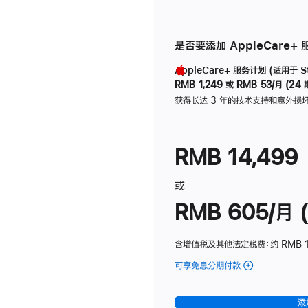
是否要添加 AppleCare+
AppleCare+ 服务计划 (适用于 Stu
RMB 1,249
或
RMB 53/月 (24 
获得长达 3 年的技术支持和意外损
RMB 14,499
或
RMB 605/月 (
含增值税及其他法定税费
：约 RMB 1
可享免息分期付款
(Studio
Display
-
添