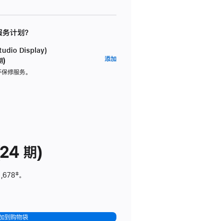
 服务计划？
dio Display)
AppleCare+
添加
期)
服
坏保修服务。
务
计
划
(适
用
于
24 期)
Studio
Display)
,678
脚
‡。
注
加到购物袋