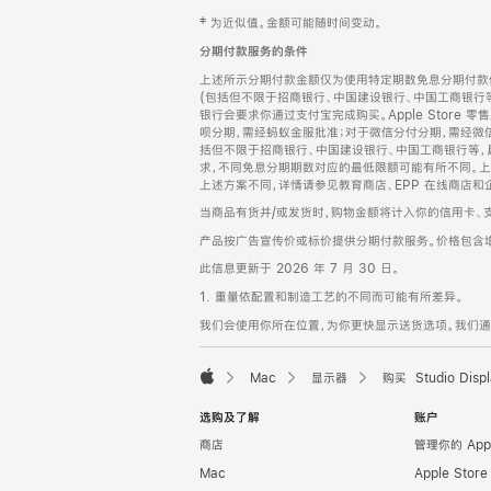
网
脚
‡ 为近似值。金额可能随时间变动。
注
页
分期付款服务的条件
页
上述所示分期付款金额仅为使用特定期数免息分期付款估
脚
(包括但不限于招商银行、中国建设银行、中国工商银行
银行会要求你通过支付宝完成购买。Apple Store 零
呗分期，需经蚂蚁金服批准；对于微信分付分期，需经微信
括但不限于招商银行、中国建设银行、中国工商银行等，
求，不同免息分期期数对应的最低限额可能有所不同。上述分
上述方案不同，详情请参见教育商店、EPP 在线商店和
当商品有货并/或发货时，购物金额将计入你的信用卡、
产品按广告宣传价或标价提供分期付款服务。价格包含
此信息更新于 2026 年 7 月 30 日。
1. 重量依配置和制造工艺的不同而可能有所差异。
我们会使用你所在位置，为你更快显示送货选项。我们通过你
Mac
显示器
购买 Studio Displ
Apple
选购及了解
账户
商店
管理你的 App
Mac
Apple Stor