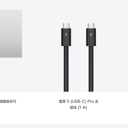
选
项)
理玻璃面板和可
雷雳 5 (USB-C) Pro 连
接线 (1 米)