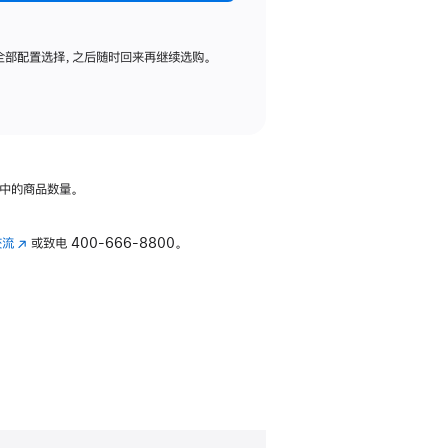
全部配置选择，之后随时回来再继续选购。
中的商品数量。
交流
(在
或致电
400-666-8800。
新
窗
口
中
打
开)