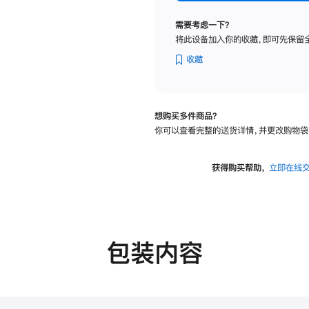
纳
米
需要考虑一下？
纹
将此设备加入你的收藏，即可先保留
理
玻
收藏
璃
面
板
想购买多件商品？
-
你可以查看完整的送货详情，并更改购物袋
可
调
倾
获得购买帮助，
立即在线
斜
度
的
支
架
包装内容
的
分
期
付
款