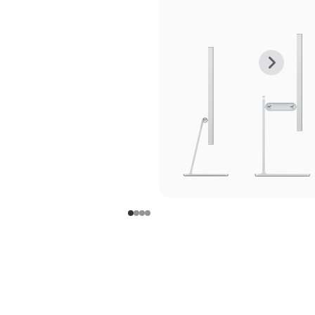
上
下
一
一
张
张
图
图
库
库
图
图
片
片
-
-
支
支
架
架