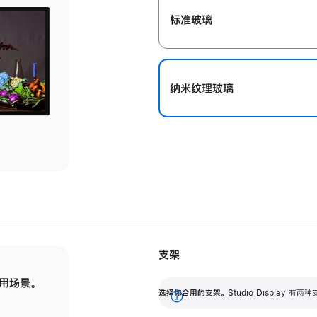
标准玻璃
纳米纹理玻璃
支架
用场景。
标配可调倾斜度的支架，提供 30 度的倾斜度
选
选择你合用的支架。
Studio Display
调节范围。
展