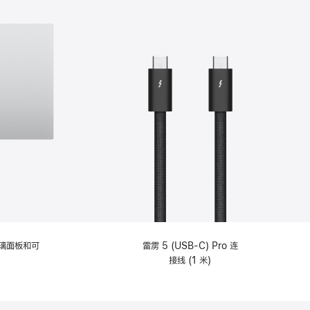
选
项)
理玻璃面板和可
雷雳 5 (USB-C) Pro 连
接线 (1 米)