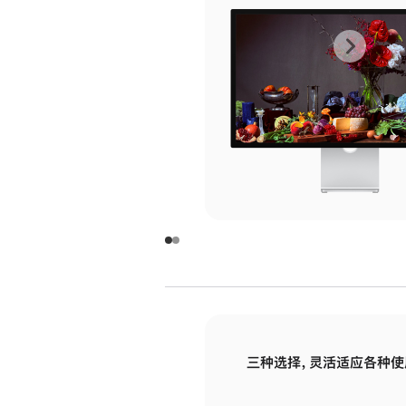
上
下
一
一
张
张
图
图
库
库
图
图
片
片
-
-
玻
玻
璃
璃
三种选择，灵活适应各种使
面
面
板
板