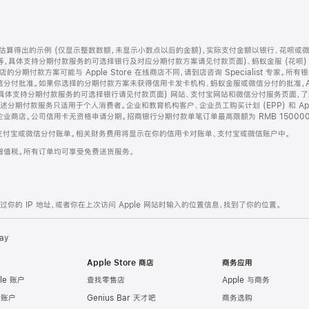
算得出的示例 (仅显示整数数额，未显示小数点以后的金额)，实际支付金额以银行、花呗或
等，具体支持分期付款服务的可选择银行及对应分期付款方案请见付款页面)、蚂蚁金服 (花呗
售店的分期付款方案可能与 Apple Store 在线商店不同，请到店咨询 Specialist 专
分付批准。如果你选择的分期付款方案未获得信用卡发卡机构、蚂蚁金服或微信分付的批准，Ap
具体支持分期付款服务的可选择银行请见付款页面) 网站、支付宝网站和微信分付服务页面，
期付款服务只适用于个人消费者。企业和教育机构客户、企业员工购买计划 (EPP) 和 Appl
企业商店。公司信用卡无资格申请分期。招商银行分期付款单笔订单最高限额为 RMB 150000
支付宝或微信分付账单。相关财务费用将显示在你的信用卡对账单、支付宝或微信账户中。
增值税。所有订单均可享受免费送货服务。
的 IP 地址，或者你在上次访问 Apple 网站时输入的位置信息，找到了你的位置。
ay
Apple Store 商店
商务应用
le 账户
查找零售店
Apple 与商务
e 账户
Genius Bar 天才吧
商务选购