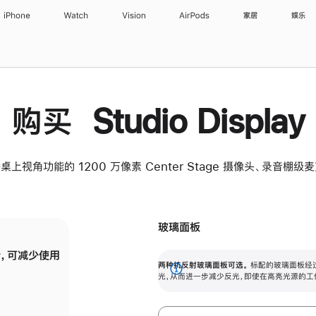
iPhone
Watch
Vision
AirPods
家居
娱乐
购买 Studio Display
桌上视角功能的 1200 万像素 Center Stage 摄像头、录音棚
玻璃面板
，可减少使用
纳米纹理玻璃面板可进一步减少反光，即使在
两种抗反射玻璃面板可选。
标配的玻璃面板经
。
有高亮光源的场所使用，也能保持出色画质。
展
光，从而进一步减少反光，即使在高亮光源的工
开