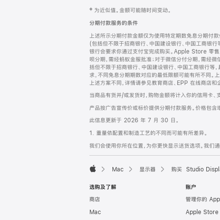
网
脚
‡ 为近似值。金额可能随时间变动。
注
页
分期付款服务的条件
页
上述所示分期付款金额仅为使用特定期数免息分期付款估
脚
(包括但不限于招商银行、中国建设银行、中国工商银行
银行会要求你通过支付宝完成购买。Apple Store 零
呗分期，需经蚂蚁金服批准；对于微信分付分期，需经微信
括但不限于招商银行、中国建设银行、中国工商银行等，
求，不同免息分期期数对应的最低限额可能有所不同。上述分
上述方案不同，详情请参见教育商店、EPP 在线商店和
当商品有货并/或发货时，购物金额将计入你的信用卡、
产品按广告宣传价或标价提供分期付款服务。价格包含
此信息更新于 2026 年 7 月 30 日。
1. 重量依配置和制造工艺的不同而可能有所差异。
我们会使用你所在位置，为你更快显示送货选项。我们通过你
Mac
显示器
购买 Studio Displ
Apple
选购及了解
账户
商店
管理你的 App
Mac
Apple Stor