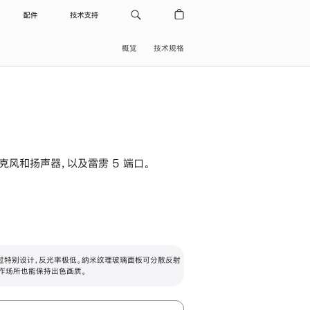
配件
技术支持
概览
技术规格
级麦克风和扬声器，以及雷雳 5 端口。
过特别设计，反光率极低。纳米纹理玻璃面板可分散反射
作场所也能保持出色画质。