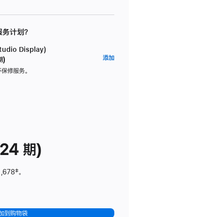
 服务计划？
dio Display)
AppleCare+
添加
期)
服
坏保修服务。
务
计
划
(适
用
于
24 期)
Studio
Display)
,678
脚
‡。
注
加到购物袋