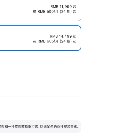
RMB 11,999
起
或 RMB 500/月 (24 期) 起
RMB 14,499
起
或 RMB 605/月 (24 期) 起
配可调倾斜度及高度的支架，额外增加 105
VESA 支架转换器
 有两种支架和一种支架转换器可选，以满足你的各种安装需求。
毫米的高度调节范围。
容的支架 (未随附)