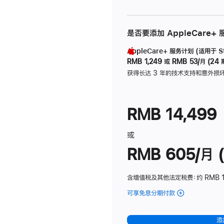
是否要添加 AppleCare+
AppleCare+ 服务计划 (适用于 Stu
RMB 1,249
或
RMB 53/月 (24 
获得长达 3 年的技术支持和意外损
RMB 14,499
或
RMB 605/月 (
含增值税及其他法定税费
：约 RMB 1
可享免息分期付款
(Studio
Display
-
添