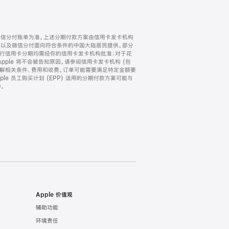
微信分付账单为准。上述分期付款方案由信用卡发卡机构
) 以及微信分付面向符合条件的中国大陆居民提供。部分
家。所有银行信用卡分期均需经你的信用卡发卡机构批准；对于花
ple 将不会被告知原因。请参阅信用卡发卡机构 (包
了解相关条件、费用和收费。订单可能需要满足特定金额要
e 员工购买计划 (EPP) 适用的分期付款方案可能与
。
Apple 价值观
辅助功能
环境责任