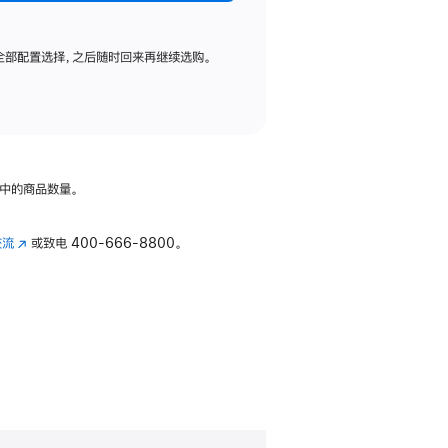
全部配置选择，之后随时回来再继续选购。
中的商品数量。
交流
(在
或致电
400-666-8800。
新
窗
口
中
打
开)