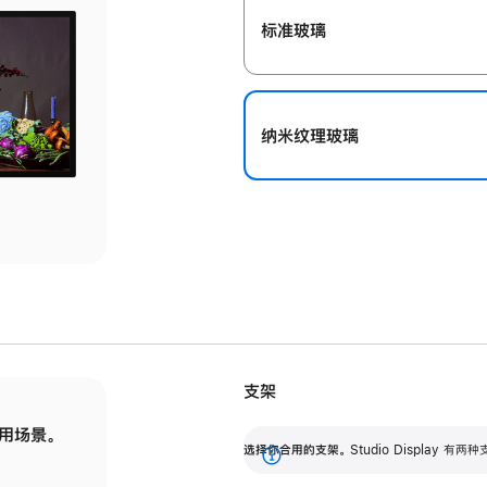
标准玻璃
纳米纹理玻璃
支架
用场景。
标配可调倾斜度的支架，提供 30 度的倾斜度
选
选择你合用的支架。
Studio Display
调节范围。
展