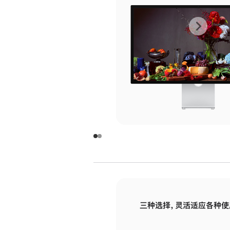
上
下
一
一
张
张
图
图
库
库
图
图
片
片
-
-
玻
玻
璃
璃
三种选择，灵活适应各种使
面
面
板
板