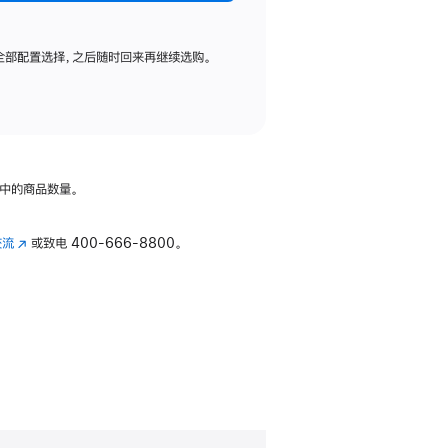
全部配置选择，之后随时回来再继续选购。
中的商品数量。
交流
(在
或致电
400-666-8800。
新
窗
口
中
打
开)