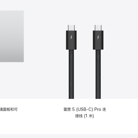
选
项)
理玻璃面板和可
雷雳 5 (USB-C) Pro 连
接线 (1 米)