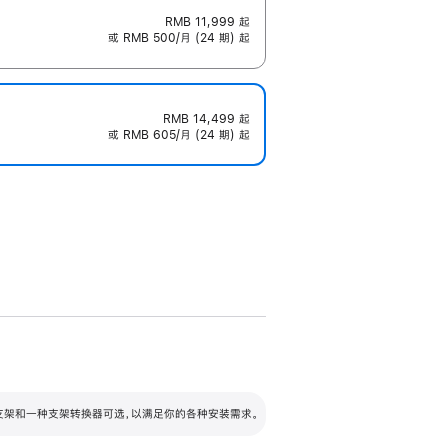
RMB 11,999
起
或 RMB 500/月 (24 期) 起
RMB 14,499
起
或 RMB 605/月 (24 期) 起
配可调倾斜度及高度的支架，额外增加 105
VESA 支架转换器
 有两种支架和一种支架转换器可选，以满足你的各种安装需求。
毫米的高度调节范围。
容的支架 (未随附)