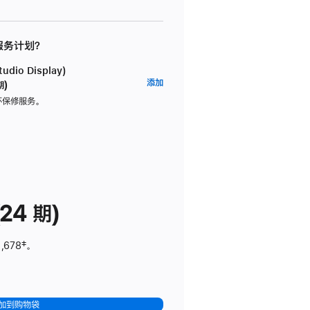
 服务计划？
dio Display)
AppleCare+
添加
期)
服
坏保修服务。
务
计
划
(适
用
于
24 期)
Studio
Display)
,678
脚
‡。
注
加到购物袋