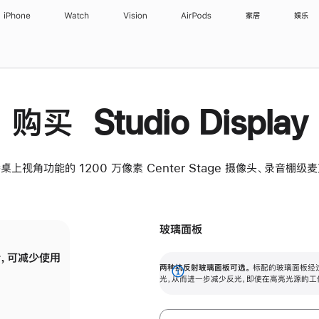
iPhone
Watch
Vision
AirPods
家居
娱乐
购买 Studio Display
桌上视角功能的 1200 万像素 Center Stage 摄像头、录音棚
玻璃面板
，可减少使用
纳米纹理玻璃面板可进一步减少反光，即使在
两种抗反射玻璃面板可选。
标配的玻璃面板经
。
有高亮光源的场所使用，也能保持出色画质。
展
光，从而进一步减少反光，即使在高亮光源的工
开