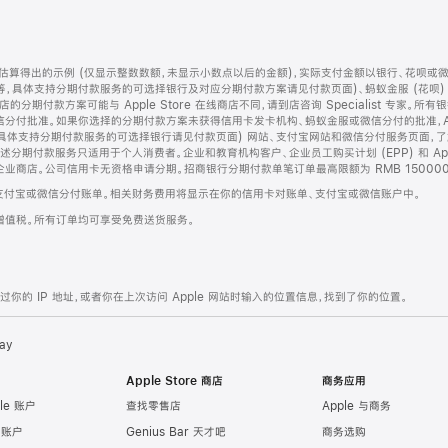
算得出的示例 (仅显示整数数额，未显示小数点以后的金额)，实际支付金额以银行、花呗或
等，具体支持分期付款服务的可选择银行及对应分期付款方案请见付款页面)、蚂蚁金服 (花呗
售店的分期付款方案可能与 Apple Store 在线商店不同，请到店咨询 Specialist 专
分付批准。如果你选择的分期付款方案未获得信用卡发卡机构、蚂蚁金服或微信分付的批准，Ap
具体支持分期付款服务的可选择银行请见付款页面) 网站、支付宝网站和微信分付服务页面，
期付款服务只适用于个人消费者。企业和教育机构客户、企业员工购买计划 (EPP) 和 Appl
企业商店。公司信用卡无资格申请分期。招商银行分期付款单笔订单最高限额为 RMB 150000
支付宝或微信分付账单。相关财务费用将显示在你的信用卡对账单、支付宝或微信账户中。
增值税。所有订单均可享受免费送货服务。
的 IP 地址，或者你在上次访问 Apple 网站时输入的位置信息，找到了你的位置。
ay
Apple Store 商店
商务应用
le 账户
查找零售店
Apple 与商务
e 账户
Genius Bar 天才吧
商务选购