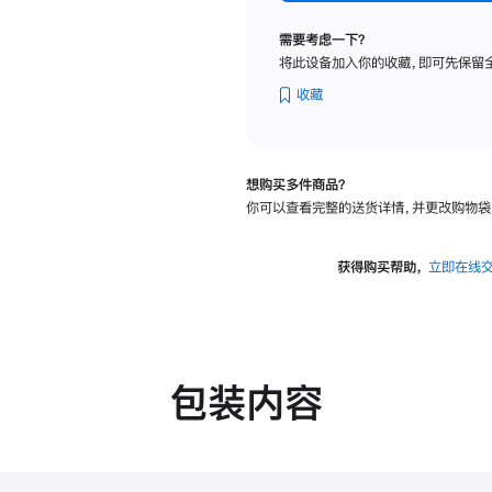
纳
米
需要考虑一下？
纹
将此设备加入你的收藏，即可先保留
理
玻
收藏
璃
面
板
想购买多件商品？
-
你可以查看完整的送货详情，并更改购物袋
可
调
倾
获得购买帮助，
立即在线
斜
度
的
支
架
包装内容
的
分
期
付
款