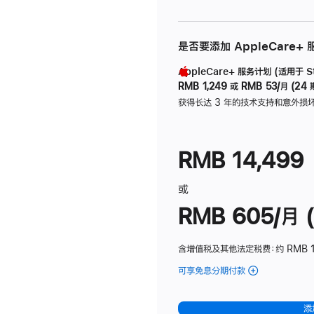
是否要添加 AppleCare+
AppleCare+ 服务计划 (适用于 Stu
RMB 1,249
或
RMB 53/月 (24 
获得长达 3 年的技术支持和意外损
RMB 14,499
或
RMB 605/月 (
含增值税及其他法定税费
：约 RMB 1
可享免息分期付款
(Studio
Display
-
添