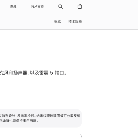
配件
技术支持
概览
技术规格
级麦克风和扬声器，以及雷雳 5 端口。
过特别设计，反光率极低。纳米纹理玻璃面板可分散反射
作场所也能保持出色画质。