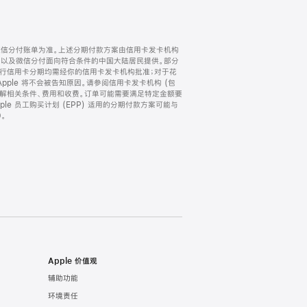
微信分付账单为准。上述分期付款方案由信用卡发卡机构
) 以及微信分付面向符合条件的中国大陆居民提供。部分
家。所有银行信用卡分期均需经你的信用卡发卡机构批准；对于花
ple 将不会被告知原因。请参阅信用卡发卡机构 (包
了解相关条件、费用和收费。订单可能需要满足特定金额要
e 员工购买计划 (EPP) 适用的分期付款方案可能与
。
Apple 价值观
辅助功能
环境责任