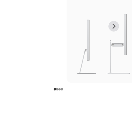
上
下
一
一
张
张
图
图
库
库
图
图
片
片
-
-
支
支
架
架