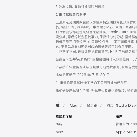
网
脚
‡ 为近似值。金额可能随时间变动。
注
页
分期付款服务的条件
页
上述所示分期付款金额仅为使用特定期数免息分期付款估
脚
(包括但不限于招商银行、中国建设银行、中国工商银行
银行会要求你通过支付宝完成购买。Apple Store 零
呗分期，需经蚂蚁金服批准；对于微信分付分期，需经微信
括但不限于招商银行、中国建设银行、中国工商银行等，
求，不同免息分期期数对应的最低限额可能有所不同。上述分
上述方案不同，详情请参见教育商店、EPP 在线商店和
当商品有货并/或发货时，购物金额将计入你的信用卡、
产品按广告宣传价或标价提供分期付款服务。价格包含
此信息更新于 2026 年 7 月 30 日。
1. 重量依配置和制造工艺的不同而可能有所差异。
我们会使用你所在位置，为你更快显示送货选项。我们通过你
Mac
显示器
购买 Studio Displ
Apple
选购及了解
账户
商店
管理你的 App
Mac
Apple Stor