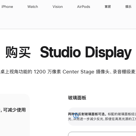
iPhone
Watch
Vision
AirPods
家居
娱乐
购买 Studio Display
桌上视角功能的 1200 万像素 Center Stage 摄像头、录音棚
玻璃面板
，可减少使用
纳米纹理玻璃面板可进一步减少反光，即使在
两种抗反射玻璃面板可选。
标配的玻璃面板经
。
有高亮光源的场所使用，也能保持出色画质。
展
光，从而进一步减少反光，即使在高亮光源的工
开