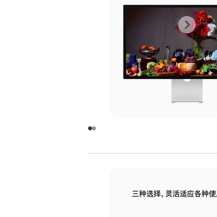
上
下
一
一
张
张
图
图
库
库
图
图
片
片
-
-
玻
玻
璃
璃
三种选择，灵活适应各种使
面
面
板
板