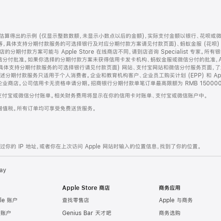
算得出的示例 (仅显示整数数额，未显示小数点以后的金额)，实际支付金额以银行、花呗或
等，具体支持分期付款服务的可选择银行及对应分期付款方案请见付款页面)、蚂蚁金服 (花呗
售店的分期付款方案可能与 Apple Store 在线商店不同，请到店咨询 Specialist 专
分付批准。如果你选择的分期付款方案未获得信用卡发卡机构、蚂蚁金服或微信分付的批准，Ap
具体支持分期付款服务的可选择银行请见付款页面) 网站、支付宝网站和微信分付服务页面，
期付款服务只适用于个人消费者。企业和教育机构客户、企业员工购买计划 (EPP) 和 Appl
企业商店。公司信用卡无资格申请分期。招商银行分期付款单笔订单最高限额为 RMB 150000
支付宝或微信分付账单。相关财务费用将显示在你的信用卡对账单、支付宝或微信账户中。
增值税。所有订单均可享受免费送货服务。
的 IP 地址，或者你在上次访问 Apple 网站时输入的位置信息，找到了你的位置。
ay
Apple Store 商店
商务应用
le 账户
查找零售店
Apple 与商务
e 账户
Genius Bar 天才吧
商务选购