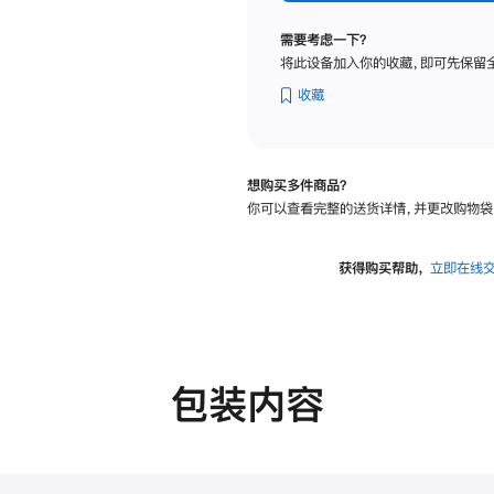
纳
米
需要考虑一下？
纹
将此设备加入你的收藏，即可先保留
理
玻
收藏
璃
面
板
想购买多件商品？
-
你可以查看完整的送货详情，并更改购物袋
可
调
倾
获得购买帮助，
立即在线
斜
度
的
支
架
包装内容
的
分
期
付
款