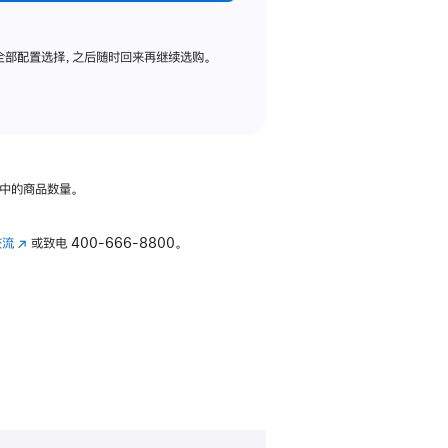
全部配置选择，之后随时回来再继续选购。
中的商品数量。
交流
(在
或致电
400-666-8800。
新
窗
口
中
打
开)