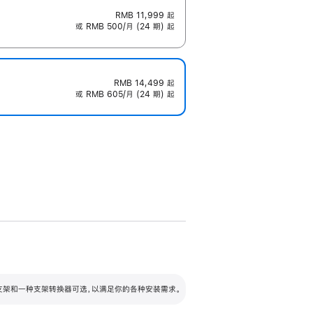
RMB 11,999
起
或 RMB 500/月 (24 期) 起
RMB 14,499
起
或 RMB 605/月 (24 期) 起
配可调倾斜度及高度的支架，额外增加 105
VESA 支架转换器
 有两种支架和一种支架转换器可选，以满足你的各种安装需求。
毫米的高度调节范围。
容的支架 (未随附)