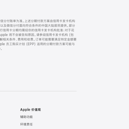
微信分付账单为准。上述分期付款方案由信用卡发卡机构
) 以及微信分付面向符合条件的中国大陆居民提供。部分
家。所有银行信用卡分期均需经你的信用卡发卡机构批准；对于花
ple 将不会被告知原因。请参阅信用卡发卡机构 (包
了解相关条件、费用和收费。订单可能需要满足特定金额要
e 员工购买计划 (EPP) 适用的分期付款方案可能与
。
Apple 价值观
辅助功能
环境责任