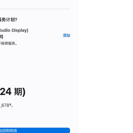
 服务计划？
dio Display)
AppleCare+
添加
期)
服
坏保修服务。
务
计
划
(适
用
于
24 期)
Studio
Display)
,678
脚
‡。
注
加到购物袋