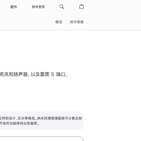
配件
技术支持
概览
技术规格
级麦克风和扬声器，以及雷雳 5 端口。
过特别设计，反光率极低。纳米纹理玻璃面板可分散反射
作场所也能保持出色画质。