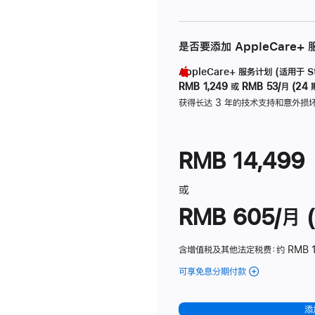
是否要添加 AppleCare+
AppleCare+ 服务计划 (适用于 Stu
RMB 1,249
或
RMB 53/月 (24 
获得长达 3 年的技术支持和意外损
RMB 14,499
或
RMB 605/月 (
含增值税及其他法定税费
：约 RMB 1
可享免息分期付款
(Studio
Display
-
添