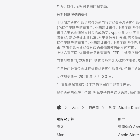
网
脚
‡ 为近似值。金额可能随时间变动。
注
页
分期付款服务的条件
页
上述所示分期付款金额仅为使用特定期数免息分期付款估
脚
(包括但不限于招商银行、中国建设银行、中国工商银行
银行会要求你通过支付宝完成购买。Apple Store 零
呗分期，需经蚂蚁金服批准；对于微信分付分期，需经微信
括但不限于招商银行、中国建设银行、中国工商银行等，
求，不同免息分期期数对应的最低限额可能有所不同。上述分
上述方案不同，详情请参见教育商店、EPP 在线商店和
当商品有货并/或发货时，购物金额将计入你的信用卡、
产品按广告宣传价或标价提供分期付款服务。价格包含
此信息更新于 2026 年 7 月 30 日。
1. 重量依配置和制造工艺的不同而可能有所差异。
我们会使用你所在位置，为你更快显示送货选项。我们通过你
Mac
显示器
购买 Studio Displ
Apple
选购及了解
账户
商店
管理你的 App
Mac
Apple Stor