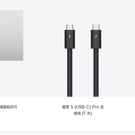
选
项)
理玻璃面板和可
雷雳 5 (USB-C) Pro 连
接线 (1 米)