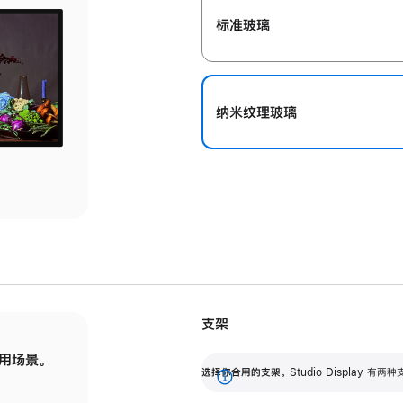
标准玻璃
纳米纹理玻璃
支架
用场景。
标配可调倾斜度的支架，提供 30 度的倾斜度
选
选择你合用的支架。
Studio Display
调节范围。
展