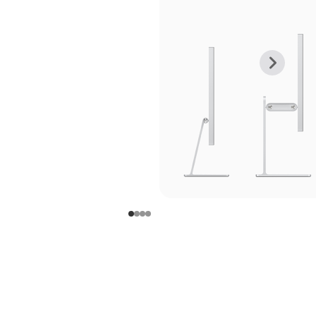
上
下
一
一
张
张
图
图
库
库
图
图
片
片
-
-
支
支
架
架