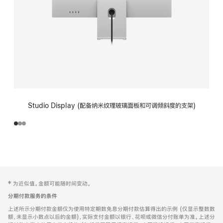
Studio Display (配备纳米纹理玻璃面板和可调倾斜度的支架)
网
脚
‡ 为近似值。金额可能随时间变动。
注
页
分期付款服务的条件
页
上述所示分期付款金额仅为使用特定期数免息分期付款估算得出的示例 (仅显示整数数
脚
额，未显示小数点以后的金额)，实际支付金额以银行、花呗或微信分付账单为准。上述分