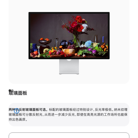
玻璃面板
两种抗反射玻璃面板可选。
标配的玻璃面板经过特别设计，反光率极低。纳米纹理
展
玻璃面板可分散反射光，从而进一步减少反光，即使在高亮光源的工作场所也能保
持出色画质。
开