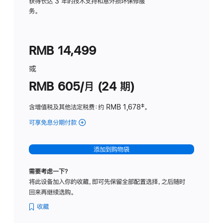
务
获得长达 3 年的技术支持和意外损坏保修服
务。
计
划
(适
RMB 14,499
用
于
或
Studio
RMB 605/月 (24 期)
Display
含增值税及其他法定税费
：约 RMB 1,678
脚
‡。
注
可享免息分期付款
(Studio
Display
-
添加到购物袋
纳
米
需要考虑一下？
纹
将此设备加入你的收藏，即可先保留全部配置选择，之后随时
理
回来再继续选购。
玻
璃
收藏
面