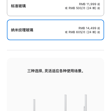
RMB 11,999
起
标准玻璃
或 RMB 500/月 (24 期) 起
RMB 14,499
起
纳米纹理玻璃
或 RMB 605/月 (24 期) 起
三种选择，灵活适应各种使用场景。
标