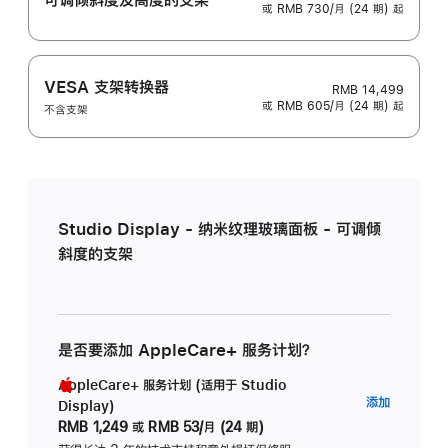
或 RMB 730/月 (24 期) 起
VESA 支架转换器
RMB 14,499
或 RMB 605/月 (24 期) 起
不含支架
Studio Display - 纳米纹理玻璃面板 - 可调倾
斜度的支架
是否要添加 AppleCare+ 服务计划？
AppleCare+ 服务计划 (适用于 Studio
AppleC
添加
Display)
服
RMB 1,249
或
RMB 53/月 (24 期)