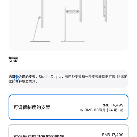
支架
选择你合用的支架。
Studio Display 有两种支架和一种支架转换器可选，以满足
展
你的各种安装需求。
开
RMB 14,499
可调倾斜度的支架
或 RMB 605/月 (24 期) 起
RMB 17,499
可调倾斜度及高‍度的支‍架