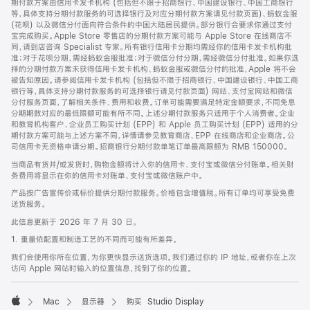
期付款方案由信用卡发卡机构 (包括但不限于招商银行、中国建设银行、中国工商银行
等，具体支持分期付款服务的可选择银行及对应分期付款方案请见付款页面)、蚂蚁金服
(花呗) 以及微信分付面向符合条件的中国大陆居民提供。部分银行会要求你通过支付
宝完成购买。Apple Store 零售店的分期付款方案可能与 Apple Store 在线商店不
同，请到店咨询 Specialist 专家。所有银行信用卡分期均需经你的信用卡发卡机构批
准；对于花呗分期，需经蚂蚁金服批准；对于微信分付分期，需经微信分付批准。如果你选
择的分期付款方案未获得信用卡发卡机构、蚂蚁金服或微信分付的批准，Apple 将不会
被告知原因。请参阅信用卡发卡机构 (包括但不限于招商银行、中国建设银行、中国工商
银行等，具体支持分期付款服务的可选择银行请见付款页面) 网站、支付宝网站和微信
分付服务页面，了解相关条件、费用和收费。订单可能需要满足特定金额要求，不同免息
分期期数对应的最低限额可能有所不同。上述分期付款服务只适用于个人消费者。企业
和教育机构客户、企业员工购买计划 (EPP) 和 Apple 员工购买计划 (EPP) 适用的分
期付款方案可能与上述方案不同，详情请参见教育商店、EPP 在线商店和企业商店。公
司信用卡无资格申请分期。招商银行分期付款单笔订单最高限额为 RMB 150000。
当商品有货并/或发货时，购物金额将计入你的信用卡、支付宝或微信分付账单。相关财
务费用将显示在你的信用卡对账单、支付宝或微信账户中。
产品按广告宣传价或标价提供分期付款服务。价格包含增值税。所有订单均可享受免费
送货服务。
此信息更新于 2026 年 7 月 30 日。
1. 重量依配置和制造工艺的不同而可能有所差异。
我们会使用你所在位置，为你更快显示送货选项。我们通过你的 IP 地址，或者你在上次
访问 Apple 网站时输入的位置信息，找到了你的位置。
Mac
显示器
购买 Studio Display