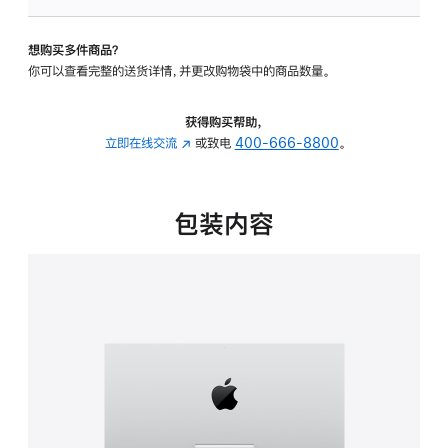
板
-
想购买多件商品？
可
你可以查看完整的送货详情，并更改购物袋中的商品数量。
调
倾
斜
获得购买帮助，
度
立即在线交流
(在
或致电
400-666-8800
。
的
新
支
窗
架
口
包装内容
的
中
分
打
期
开)
付
款
选
项)