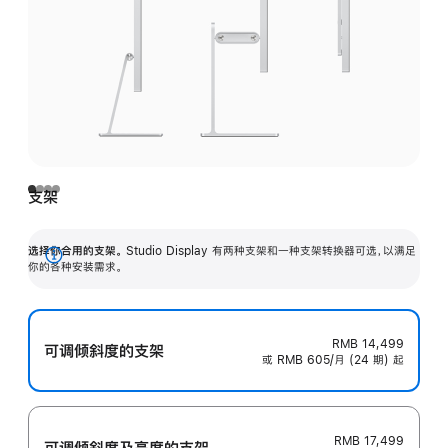
支架
选择你合用的支架。
Studio Display 有两种支架和一种支架转换器可选，以满足
展
你的各种安装需求。
开
RMB 14,499
可调倾斜度的支架
或 RMB 605/月 (24 期) 起
RMB 17,499
可调倾斜度及高‍度的支‍架