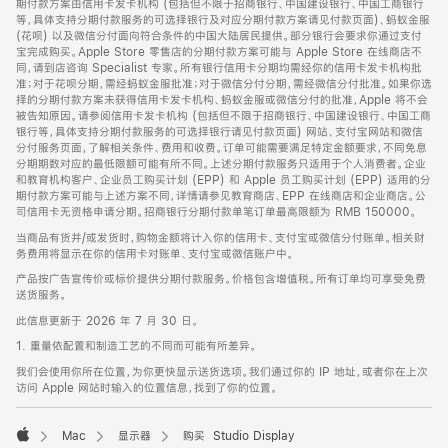
期付款方案由信用卡发卡机构 (包括但不限于招商银行、中国建设银行、中国工商银行
等，具体支持分期付款服务的可选择银行及对应分期付款方案请见付款页面)、蚂蚁金服
(花呗) 以及微信分付面向符合条件的中国大陆居民提供。部分银行会要求你通过支付
宝完成购买。Apple Store 零售店的分期付款方案可能与 Apple Store 在线商店不
同，请到店咨询 Specialist 专家。所有银行信用卡分期均需经你的信用卡发卡机构批
准；对于花呗分期，需经蚂蚁金服批准；对于微信分付分期，需经微信分付批准。如果你选
择的分期付款方案未获得信用卡发卡机构、蚂蚁金服或微信分付的批准，Apple 将不会
被告知原因。请参阅信用卡发卡机构 (包括但不限于招商银行、中国建设银行、中国工商
银行等，具体支持分期付款服务的可选择银行请见付款页面) 网站、支付宝网站和微信
分付服务页面，了解相关条件、费用和收费。订单可能需要满足特定金额要求，不同免息
分期期数对应的最低限额可能有所不同。上述分期付款服务只适用于个人消费者。企业
和教育机构客户、企业员工购买计划 (EPP) 和 Apple 员工购买计划 (EPP) 适用的分
期付款方案可能与上述方案不同，详情请参见教育商店、EPP 在线商店和企业商店。公
司信用卡无资格申请分期。招商银行分期付款单笔订单最高限额为 RMB 150000。
当商品有货并/或发货时，购物金额将计入你的信用卡、支付宝或微信分付账单。相关财
务费用将显示在你的信用卡对账单、支付宝或微信账户中。
产品按广告宣传价或标价提供分期付款服务。价格包含增值税。所有订单均可享受免费
送货服务。
此信息更新于 2026 年 7 月 30 日。
1. 重量依配置和制造工艺的不同而可能有所差异。
我们会使用你所在位置，为你更快显示送货选项。我们通过你的 IP 地址，或者你在上次
访问 Apple 网站时输入的位置信息，找到了你的位置。
Mac
显示器
购买 Studio Display