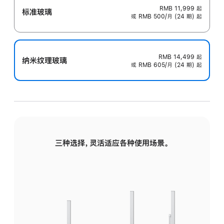
RMB 11,999
起
标准玻璃
或 RMB 500/月 (24 期) 起
RMB 14,499
起
纳米纹理玻璃
或 RMB 605/月 (24 期) 起
三种选择，灵活适应各种使用场景。
标