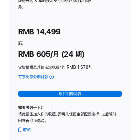
务
获得长达 3 年的技术支持和意外损坏保修服
务。
计
划
(适
RMB 14,499
用
于
或
Studio
RMB 605/月 (24 期)
Display
含增值税及其他法定税费
：约 RMB 1,678
脚
‡。
注
可享免息分期付款
(Studio
Display
-
添加到购物袋
纳
米
需要考虑一下？
纹
将此设备加入你的收藏，即可先保留全部配置选择，之后随时
理
回来再继续选购。
玻
璃
收藏
面