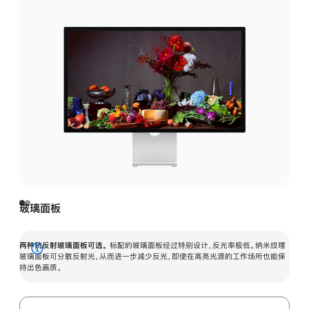
玻璃面板
两种抗反射玻璃面板可选。
标配的玻璃面板经过特别设计，反光率极低。纳米纹理
展
玻璃面板可分散反射光，从而进一步减少反光，即使在高亮光源的工作场所也能保
持出色画质。
开