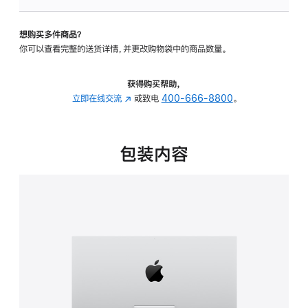
板
-
想购买多件商品？
可
你可以查看完整的送货详情，并更改购物袋中的商品数量。
调
倾
斜
获得购买帮助，
度
立即在线交流
(在
或致电
400-666-8800
。
的
新
支
窗
架
口
包装内容
的
中
分
打
期
开)
付
款
选
项)