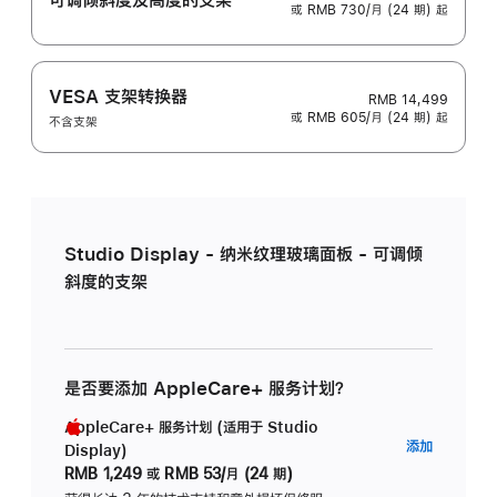
或 RMB 730/月 (24 期) 起
VESA 支架转换器
RMB 14,499
或 RMB 605/月 (24 期) 起
不含支架
Studio Display - 纳米纹理玻璃面板 - 可调倾
斜度的支架
是否要添加 AppleCare+ 服务计划？
AppleCare+ 服务计划 (适用于 Studio
AppleC
添加
Display)
服
RMB 1,249
或
RMB 53/月 (24 期)