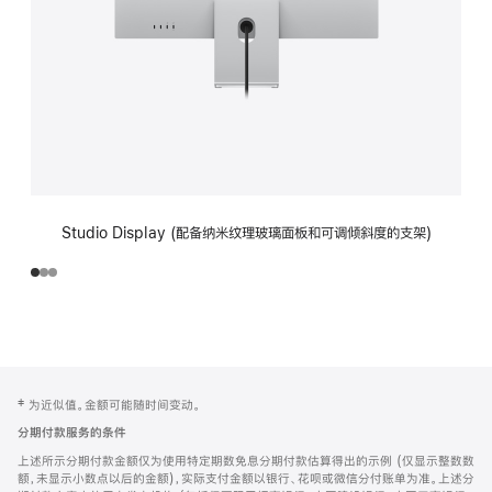
Studio Display (配备纳米纹理玻璃面板和可调倾斜度的支架)
网
脚
‡ 为近似值。金额可能随时间变动。
注
页
分期付款服务的条件
页
上述所示分期付款金额仅为使用特定期数免息分期付款估算得出的示例 (仅显示整数数
脚
额，未显示小数点以后的金额)，实际支付金额以银行、花呗或微信分付账单为准。上述分