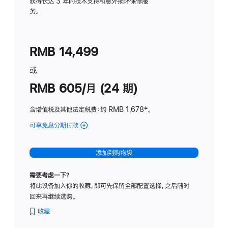
务
获得长达 3 年的技术支持和意外损坏保修服
务。
计
划
(适
RMB 14,499
用
于
或
Studio
RMB 605/月 (24 期)
Display
含增值税及其他法定税费
：约 RMB 1,678
脚
‡。
注
可享免息分期付款
(Studio
Display
-
添加到购物袋
纳
米
需要考虑一下？
纹
将此设备加入你的收藏，即可先保留全部配置选择，之后随时
理
回来再继续选购。
玻
璃
收藏
面