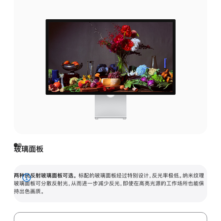
玻璃面板
两种抗反射玻璃面板可选。
标配的玻璃面板经过特别设计，反光率极低。纳米纹理
展
玻璃面板可分散反射光，从而进一步减少反光，即使在高亮光源的工作场所也能保
持出色画质。
开