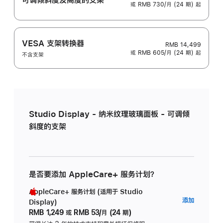
或 RMB 730/月 (24 期) 起
VESA 支架转换器
RMB 14,499
或 RMB 605/月 (24 期) 起
不含支架
Studio Display - 纳米纹理玻璃面板 - 可调倾
斜度的支架
是否要添加 AppleCare+ 服务计划？
AppleCare+ 服务计划 (适用于 Studio
AppleC
添加
Display)
服
RMB 1,249
或
RMB 53/月 (24 期)