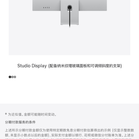
Studio Display (配备纳米纹理玻璃面板和可调倾斜度的支架)
网
脚
‡ 为近似值。金额可能随时间变动。
注
页
分期付款服务的条件
页
上述所示分期付款金额仅为使用特定期数免息分期付款估算得出的示例 (仅显示整数数
脚
额，未显示小数点以后的金额)，实际支付金额以银行、花呗或微信分付账单为准。上述分