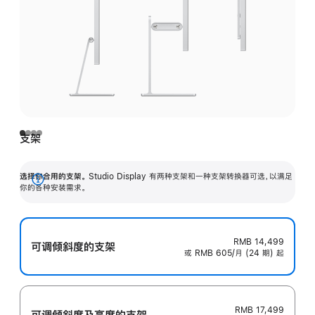
支架
选择你合用的支架。
Studio Display 有两种支架和一种支架转换器可选，以满足
展
你的各种安装需求。
开
RMB 14,499
可调倾斜度的支架
或 RMB 605/月 (24 期) 起
RMB 17,499
可调倾斜度及高‍度的支‍架