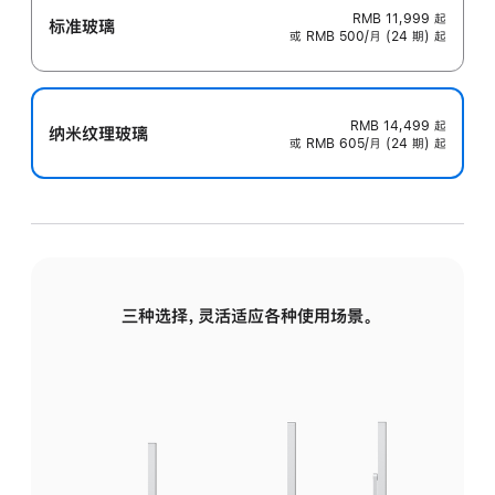
RMB 11,999
起
标准玻璃
或 RMB 500/月 (24 期) 起
RMB 14,499
起
纳米纹理玻璃
或 RMB 605/月 (24 期) 起
三种选择，灵活适应各种使用场景。
标