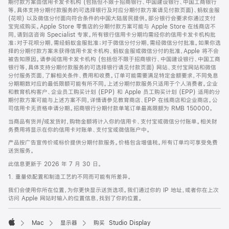
期付款方案由信用卡发卡机构 (包括但不限于招商银行、中国建设银行、中国工商银行
等，具体支持分期付款服务的可选择银行及对应分期付款方案请见付款页面)、蚂蚁金服
(花呗) 以及微信分付面向符合条件的中国大陆居民提供。部分银行会要求你通过支付
宝完成购买。Apple Store 零售店的分期付款方案可能与 Apple Store 在线商店不
同，请到店咨询 Specialist 专家。所有银行信用卡分期均需经你的信用卡发卡机构批
准；对于花呗分期，需经蚂蚁金服批准；对于微信分付分期，需经微信分付批准。如果你选
择的分期付款方案未获得信用卡发卡机构、蚂蚁金服或微信分付的批准，Apple 将不会
被告知原因。请参阅信用卡发卡机构 (包括但不限于招商银行、中国建设银行、中国工商
银行等，具体支持分期付款服务的可选择银行请见付款页面) 网站、支付宝网站和微信
分付服务页面，了解相关条件、费用和收费。订单可能需要满足特定金额要求，不同免息
分期期数对应的最低限额可能有所不同。上述分期付款服务只适用于个人消费者。企业
和教育机构客户、企业员工购买计划 (EPP) 和 Apple 员工购买计划 (EPP) 适用的分
期付款方案可能与上述方案不同，详情请参见教育商店、EPP 在线商店和企业商店。公
司信用卡无资格申请分期。招商银行分期付款单笔订单最高限额为 RMB 150000。
当商品有货并/或发货时，购物金额将计入你的信用卡、支付宝或微信分付账单。相关财
务费用将显示在你的信用卡对账单、支付宝或微信账户中。
产品按广告宣传价或标价提供分期付款服务。价格包含增值税。所有订单均可享受免费
送货服务。
此信息更新于 2026 年 7 月 30 日。
1. 重量依配置和制造工艺的不同而可能有所差异。
我们会使用你所在位置，为你更快显示送货选项。我们通过你的 IP 地址，或者你在上次
访问 Apple 网站时输入的位置信息，找到了你的位置。
Mac
显示器
购买 Studio Display