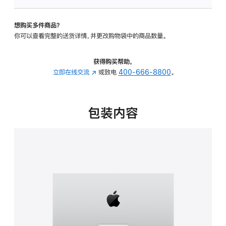
板
-
想购买多件商品？
可
你可以查看完整的送货详情，并更改购物袋中的商品数量。
调
倾
斜
获得购买帮助，
度
立即在线交流
(在
或致电
400-666-8800
。
的
新
支
窗
架
口
包装内容
的
中
分
打
期
开)
付
款
选
项)