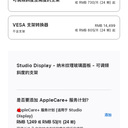
或 RMB 730/月 (24 期) 起
VESA 支架转换器
RMB 14,499
或 RMB 605/月 (24 期) 起
不含支架
Studio Display - 纳米纹理玻璃面板 - 可调倾
斜度的支架
是否要添加 AppleCare+ 服务计划？
AppleCare+ 服务计划 (适用于 Studio
AppleC
添加
Display)
服
RMB 1,249
或
RMB 53/月 (24 期)