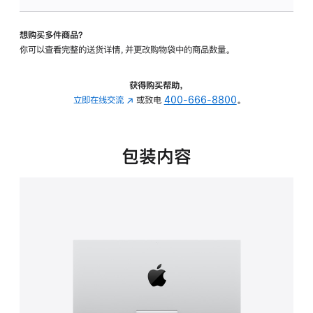
板
-
想购买多件商品？
可
你可以查看完整的送货详情，并更改购物袋中的商品数量。
调
倾
斜
获得购买帮助，
度
立即在线交流
(在
或致电
400-666-8800
。
的
新
支
窗
架
口
包装内容
的
中
分
打
期
开)
付
款
选
项)