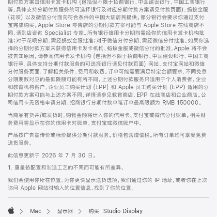
期付款方案由信用卡发卡机构 (包括但不限于招商银行、中国建设银行、中国工商银行
等，具体支持分期付款服务的可选择银行及对应分期付款方案请见付款页面)、蚂蚁金服
(花呗) 以及微信分付面向符合条件的中国大陆居民提供。部分银行会要求你通过支付
宝完成购买。Apple Store 零售店的分期付款方案可能与 Apple Store 在线商店不
同，请到店咨询 Specialist 专家。所有银行信用卡分期均需经你的信用卡发卡机构批
准；对于花呗分期，需经蚂蚁金服批准；对于微信分付分期，需经微信分付批准。如果你选
择的分期付款方案未获得信用卡发卡机构、蚂蚁金服或微信分付的批准，Apple 将不会
被告知原因。请参阅信用卡发卡机构 (包括但不限于招商银行、中国建设银行、中国工商
银行等，具体支持分期付款服务的可选择银行请见付款页面) 网站、支付宝网站和微信
分付服务页面，了解相关条件、费用和收费。订单可能需要满足特定金额要求，不同免息
分期期数对应的最低限额可能有所不同。上述分期付款服务只适用于个人消费者。企业
和教育机构客户、企业员工购买计划 (EPP) 和 Apple 员工购买计划 (EPP) 适用的分
期付款方案可能与上述方案不同，详情请参见教育商店、EPP 在线商店和企业商店。公
司信用卡无资格申请分期。招商银行分期付款单笔订单最高限额为 RMB 150000。
当商品有货并/或发货时，购物金额将计入你的信用卡、支付宝或微信分付账单。相关财
务费用将显示在你的信用卡对账单、支付宝或微信账户中。
产品按广告宣传价或标价提供分期付款服务。价格包含增值税。所有订单均可享受免费
送货服务。
此信息更新于 2026 年 7 月 30 日。
1. 重量依配置和制造工艺的不同而可能有所差异。
我们会使用你所在位置，为你更快显示送货选项。我们通过你的 IP 地址，或者你在上次
访问 Apple 网站时输入的位置信息，找到了你的位置。
Mac
显示器
购买 Studio Display