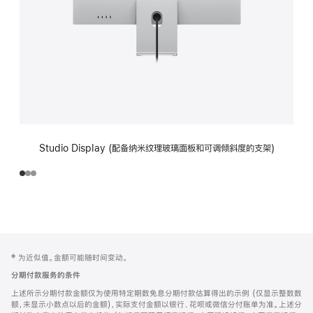
Studio Display (配备纳米纹理玻璃面板和可调倾斜度的支架)
网
脚
‡ 为近似值。金额可能随时间变动。
注
页
分期付款服务的条件
页
上述所示分期付款金额仅为使用特定期数免息分期付款估算得出的示例 (仅显示整数数
脚
额，未显示小数点以后的金额)，实际支付金额以银行、花呗或微信分付账单为准。上述分