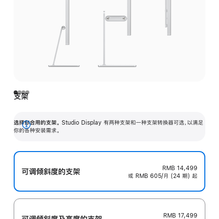
支架
选择你合用的支架。
Studio Display 有两种支架和一种支架转换器可选，以满足
展
你的各种安装需求。
开
RMB 14,499
可调倾斜度的支架
或 RMB 605/月 (24 期) 起
RMB 17,499
可调倾斜度及高‍度的支‍架