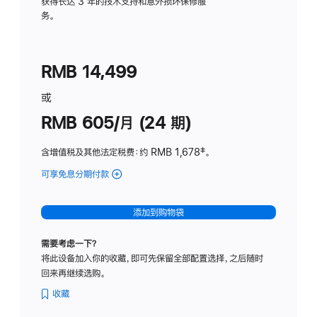
务
获得长达 3 年的技术支持和意外损坏保修服
务。
计
划
(适
RMB 14,499
用
于
或
Studio
RMB 605/月 (24 期)
Display
含增值税及其他法定税费
：约 RMB 1,678
脚
‡。
注
可享免息分期付款
(Studio
Display
-
添加到购物袋
纳
米
需要考虑一下？
纹
将此设备加入你的收藏，即可先保留全部配置选择，之后随时
理
回来再继续选购。
玻
璃
收藏
面