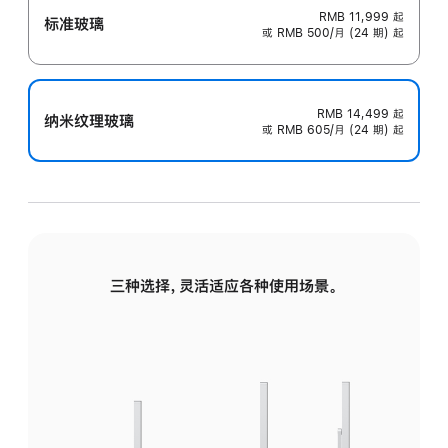
RMB 11,999
起
标准玻璃
或 RMB 500/月 (24 期) 起
RMB 14,499
起
纳米纹理玻璃
或 RMB 605/月 (24 期) 起
三种选择，灵活适应各种使用场景。
标