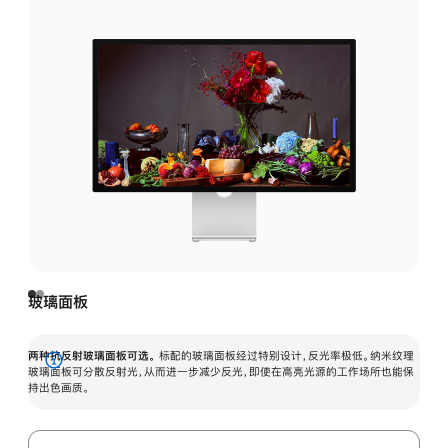
玻璃面板
两种抗反射玻璃面板可选。
标配的玻璃面板经过特别设计，反光率极低。纳米纹理
展
玻璃面板可分散反射光，从而进一步减少反光，即使在高亮光源的工作场所也能保
持出色画质。
开