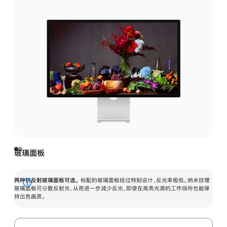
玻璃面板
两种抗反射玻璃面板可选。
标配的玻璃面板经过特别设计，反光率极低。纳米纹理
展
玻璃面板可分散反射光，从而进一步减少反光，即使在高亮光源的工作场所也能保
持出色画质。
开