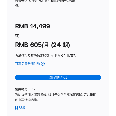
务
获得长达 3 年的技术支持和意外损坏保修服
务。
计
划
(适
RMB 14,499
用
于
或
Studio
RMB 605/月 (24 期)
Display
含增值税及其他法定税费
：约 RMB 1,678
脚
‡。
注
可享免息分期付款
(Studio
Display
-
添加到购物袋
纳
米
需要考虑一下？
纹
将此设备加入你的收藏，即可先保留全部配置选择，之后随时
理
回来再继续选购。
玻
璃
收藏
面