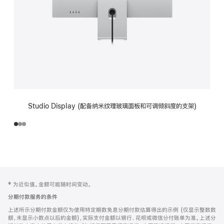
Studio Display (配备纳米纹理玻璃面板和可调倾斜度的支架)
网
脚
‡ 为近似值。金额可能随时间变动。
注
页
分期付款服务的条件
页
上述所示分期付款金额仅为使用特定期数免息分期付款估算得出的示例 (仅显示整数数
脚
额，未显示小数点以后的金额)，实际支付金额以银行、花呗或微信分付账单为准。上述分