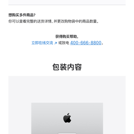
板
-
想购买多件商品？
可
你可以查看完整的送货详情，并更改购物袋中的商品数量。
调
倾
斜
获得购买帮助，
度
立即在线交流
(在
或致电
400-666-8800
。
的
新
支
窗
架
口
包装内容
的
中
分
打
期
开)
付
款
选
项)