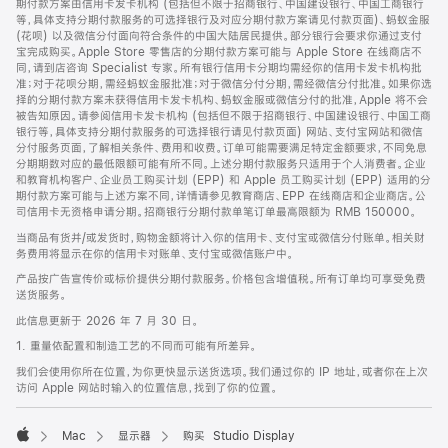
期付款方案由信用卡发卡机构 (包括但不限于招商银行、中国建设银行、中国工商银行
等，具体支持分期付款服务的可选择银行及对应分期付款方案请见付款页面)、蚂蚁金服
(花呗) 以及微信分付面向符合条件的中国大陆居民提供。部分银行会要求你通过支付
宝完成购买。Apple Store 零售店的分期付款方案可能与 Apple Store 在线商店不
同，请到店咨询 Specialist 专家。所有银行信用卡分期均需经你的信用卡发卡机构批
准；对于花呗分期，需经蚂蚁金服批准；对于微信分付分期，需经微信分付批准。如果你选
择的分期付款方案未获得信用卡发卡机构、蚂蚁金服或微信分付的批准，Apple 将不会
被告知原因。请参阅信用卡发卡机构 (包括但不限于招商银行、中国建设银行、中国工商
银行等，具体支持分期付款服务的可选择银行请见付款页面) 网站、支付宝网站和微信
分付服务页面，了解相关条件、费用和收费。订单可能需要满足特定金额要求，不同免息
分期期数对应的最低限额可能有所不同。上述分期付款服务只适用于个人消费者。企业
和教育机构客户、企业员工购买计划 (EPP) 和 Apple 员工购买计划 (EPP) 适用的分
期付款方案可能与上述方案不同，详情请参见教育商店、EPP 在线商店和企业商店。公
司信用卡无资格申请分期。招商银行分期付款单笔订单最高限额为 RMB 150000。
当商品有货并/或发货时，购物金额将计入你的信用卡、支付宝或微信分付账单。相关财
务费用将显示在你的信用卡对账单、支付宝或微信账户中。
产品按广告宣传价或标价提供分期付款服务。价格包含增值税。所有订单均可享受免费
送货服务。
此信息更新于 2026 年 7 月 30 日。
1. 重量依配置和制造工艺的不同而可能有所差异。
我们会使用你所在位置，为你更快显示送货选项。我们通过你的 IP 地址，或者你在上次
访问 Apple 网站时输入的位置信息，找到了你的位置。
Mac
显示器
购买 Studio Display