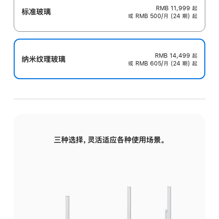
RMB 11,999
起
标准玻璃
或 RMB 500/月 (24 期) 起
RMB 14,499
起
纳米纹理玻璃
或 RMB 605/月 (24 期) 起
三种选择，灵活适应各种使用场景。
标