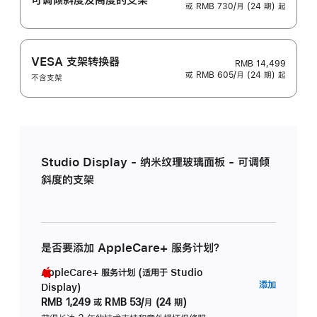
或 RMB 730/月 (24 期) 起
VESA 支架转换器
RMB 14,499
或 RMB 605/月 (24 期) 起
不含支架
Studio Display - 纳米纹理玻璃面板 - 可调倾
斜度的支架
是否要添加 AppleCare+ 服务计划？
AppleCare+ 服务计划 (适用于 Studio
AppleC
添加
Display)
服
RMB 1,249
或
RMB 53/月 (24 期)