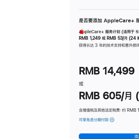
是否要添加 AppleCare+
AppleCare+ 服务计划 (适用于 Stu
RMB 1,249
或
RMB 53/月 (24 
获得长达 3 年的技术支持和意外损
RMB 14,499
或
RMB 605/月 (
含增值税及其他法定税费
：约 RMB 1
可享免息分期付款
(Studio
Display
-
添