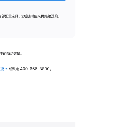
全部配置选择，之后随时回来再继续选购。
中的商品数量。
交流
(在
或致电
400-666-8800。
新
窗
口
中
打
开)