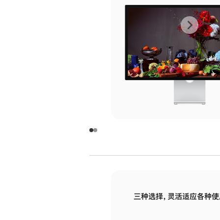
上
下
一
一
张
张
图
图
库
库
图
图
片
片
-
-
玻
玻
璃
璃
三种选择，灵活适应各种使
面
面
板
板