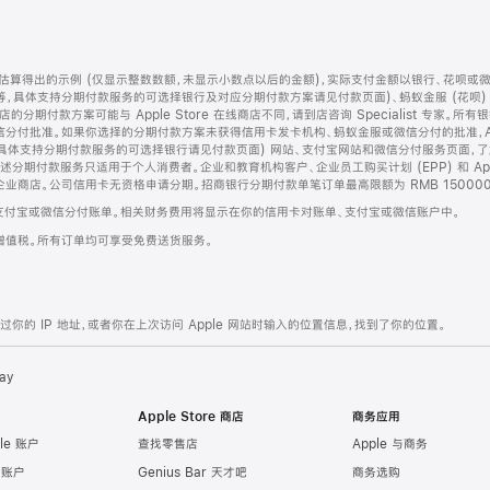
算得出的示例 (仅显示整数数额，未显示小数点以后的金额)，实际支付金额以银行、花呗或
等，具体支持分期付款服务的可选择银行及对应分期付款方案请见付款页面)、蚂蚁金服 (花呗
售店的分期付款方案可能与 Apple Store 在线商店不同，请到店咨询 Specialist 专
分付批准。如果你选择的分期付款方案未获得信用卡发卡机构、蚂蚁金服或微信分付的批准，Ap
具体支持分期付款服务的可选择银行请见付款页面) 网站、支付宝网站和微信分付服务页面，
期付款服务只适用于个人消费者。企业和教育机构客户、企业员工购买计划 (EPP) 和 Appl
企业商店。公司信用卡无资格申请分期。招商银行分期付款单笔订单最高限额为 RMB 150000
支付宝或微信分付账单。相关财务费用将显示在你的信用卡对账单、支付宝或微信账户中。
增值税。所有订单均可享受免费送货服务。
的 IP 地址，或者你在上次访问 Apple 网站时输入的位置信息，找到了你的位置。
ay
Apple Store 商店
商务应用
le 账户
查找零售店
Apple 与商务
e 账户
Genius Bar 天才吧
商务选购