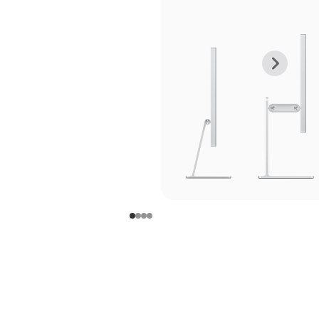
上
下
一
一
张
张
图
图
库
库
图
图
片
片
-
-
支
支
架
架