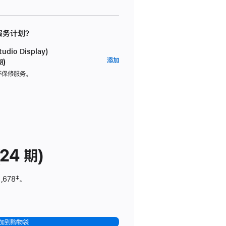
 服务计划？
dio Display)
AppleCare+
添加
期)
服
坏保修服务。
务
计
划
(适
用
于
24 期)
Studio
Display)
,678
脚
‡。
注
加到购物袋