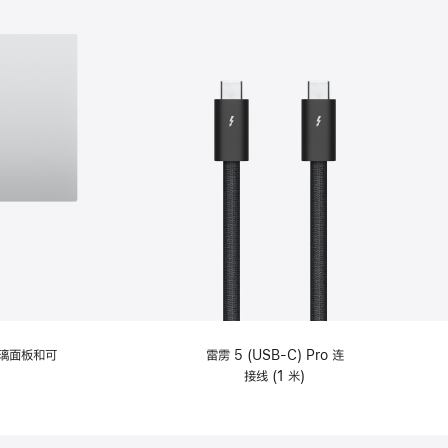
选
项)
理玻璃面板和可
雷雳 5 (USB-C) Pro 连
接线 (1 米)