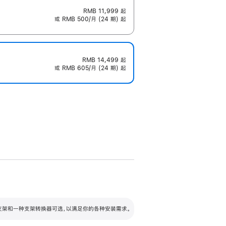
RMB 11,999
起
或 RMB 500/月 (24 期) 起
RMB 14,499
起
或 RMB 605/月 (24 期) 起
配可调倾斜度及高度的支架，额外增加 105
VESA 支架转换器
 有两种支架和一种支架转换器可选，以满足你的各种安装需求。
毫米的高度调节范围。
容的支架 (未随附)