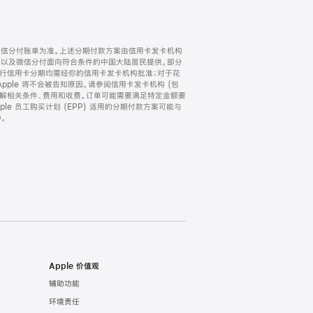
微信分付账单为准。上述分期付款方案由信用卡发卡机构
) 以及微信分付面向符合条件的中国大陆居民提供。部分
家。所有银行信用卡分期均需经你的信用卡发卡机构批准；对于花
ple 将不会被告知原因。请参阅信用卡发卡机构 (包
了解相关条件、费用和收费。订单可能需要满足特定金额要
e 员工购买计划 (EPP) 适用的分期付款方案可能与
。
Apple 价值观
辅助功能
环境责任