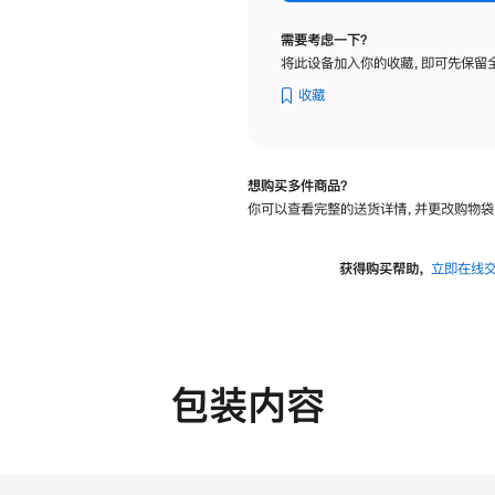
纳
米
需要考虑一下？
纹
将此设备加入你的收藏，即可先保留
理
玻
收藏
璃
面
板
想购买多件商品？
-
你可以查看完整的送货详情，并更改购物袋
可
调
倾
获得购买帮助，
立即在线
斜
度
的
支
架
包装内容
的
分
期
付
款