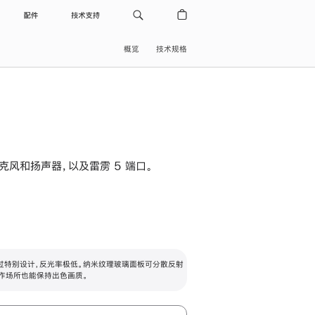
配件
技术支持
概览
技术规格
级麦克风和扬声器，以及雷雳 5 端口。
过特别设计，反光率极低。纳米纹理玻璃面板可分散反射
作场所也能保持出色画质。