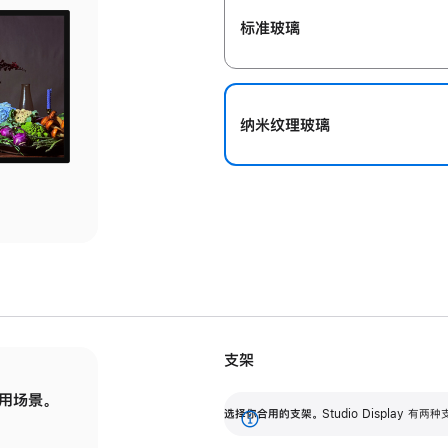
标准玻璃
纳米纹理玻璃
支架
用场景。
标配可调倾斜度的支架，提供 30 度的倾斜度
选
选择你合用的支架。
Studio Display
调节范围。
展