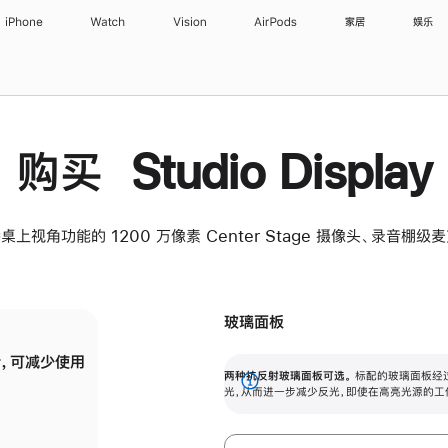
iPhone
Watch
Vision
AirPods
家居
娱乐
购买 Studio Display
桌上视角功能的 1200 万像素 Center Stage 摄像头、录音棚
玻璃面板
，可减少使用
纳米纹理玻璃面板可进一步减少反光，即使在
两种抗反射玻璃面板可选。
标配的玻璃面板经
。
有高亮光源的场所使用，也能保持出色画质。
展
光，从而进一步减少反光，即使在高亮光源的工
开