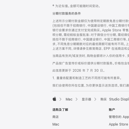
网
脚
‡ 为近似值。金额可能随时间变动。
注
页
分期付款服务的条件
页
上述所示分期付款金额仅为使用特定期数免息分期付款估
脚
(包括但不限于招商银行、中国建设银行、中国工商银行
银行会要求你通过支付宝完成购买。Apple Store 零
呗分期，需经蚂蚁金服批准；对于微信分付分期，需经微信
括但不限于招商银行、中国建设银行、中国工商银行等，
求，不同免息分期期数对应的最低限额可能有所不同。上述分
上述方案不同，详情请参见教育商店、EPP 在线商店和
当商品有货并/或发货时，购物金额将计入你的信用卡、
产品按广告宣传价或标价提供分期付款服务。价格包含
此信息更新于 2026 年 7 月 30 日。
1. 重量依配置和制造工艺的不同而可能有所差异。
我们会使用你所在位置，为你更快显示送货选项。我们通过你
Mac
显示器
购买 Studio Displ
Apple
选购及了解
账户
商店
管理你的 App
Mac
Apple Stor