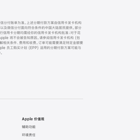
微信分付账单为准。上述分期付款方案由信用卡发卡机构
) 以及微信分付面向符合条件的中国大陆居民提供。部分
家。所有银行信用卡分期均需经你的信用卡发卡机构批准；对于花
ple 将不会被告知原因。请参阅信用卡发卡机构 (包
了解相关条件、费用和收费。订单可能需要满足特定金额要
e 员工购买计划 (EPP) 适用的分期付款方案可能与
。
Apple 价值观
辅助功能
环境责任