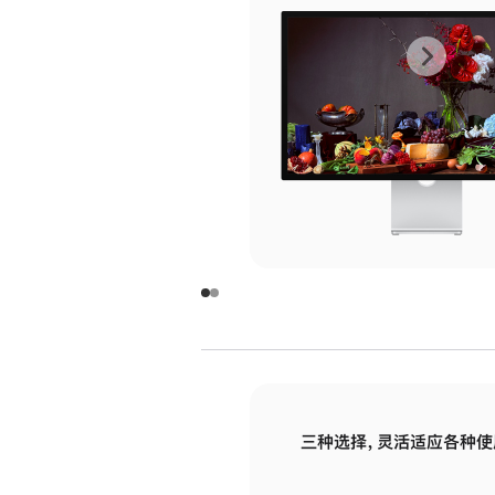
上
下
一
一
张
张
图
图
库
库
图
图
片
片
-
-
玻
玻
璃
璃
三种选择，灵活适应各种使
面
面
板
板