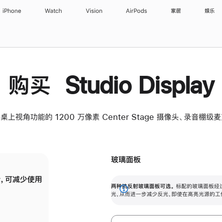
iPhone
Watch
Vision
AirPods
家居
娱乐
购买 Studio Display
桌上视角功能的 1200 万像素 Center Stage 摄像头、录音棚
玻璃面板
，可减少使用
纳米纹理玻璃面板可进一步减少反光，即使在
两种抗反射玻璃面板可选。
标配的玻璃面板经
。
有高亮光源的场所使用，也能保持出色画质。
展
光，从而进一步减少反光，即使在高亮光源的工
开