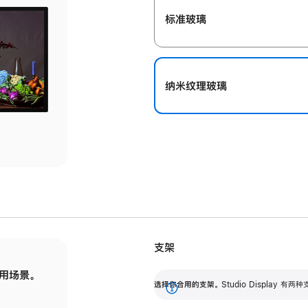
标准玻璃
纳米纹理玻璃
支架
用场景。
标配可调倾斜度的支架，提供 30 度的倾斜度
选
选择你合用的支架。
Studio Display
调节范围。
展