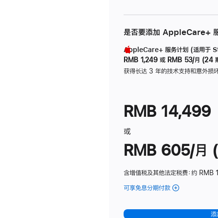
是否要添加 AppleCare+
AppleCare+ 服务计划 (适用于 Stu
RMB 1,249
或
RMB 53/月 (24 
获得长达 3 年的技术支持和意外损
RMB 14,499
或
RMB 605/月 (
含增值税及其他法定税费
：约 RMB 1
可享免息分期付款
(Studio
Display
-
添