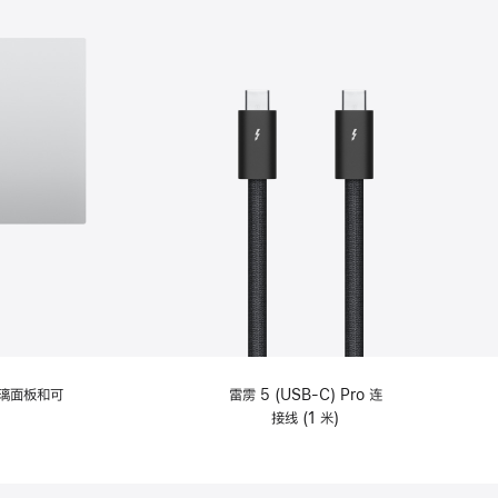
选
项)
理玻璃面板和可
雷雳 5 (USB-C) Pro 连
接线 (1 米)