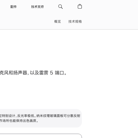
配件
技术支持
概览
技术规格
级麦克风和扬声器，以及雷雳 5 端口。
过特别设计，反光率极低。纳米纹理玻璃面板可分散反射
作场所也能保持出色画质。