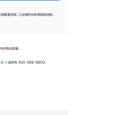
全部配置选择，之后随时回来再继续选购。
中的商品数量。
交流
(在
或致电
400-666-8800。
新
窗
口
中
打
开)