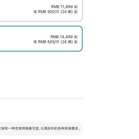
RMB 11,999
起
或 RMB 500/月 (24 期) 起
RMB 14,499
起
或 RMB 605/月 (24 期) 起
配可调倾斜度及高度的支架，额外增加 105
VESA 支架转换器
 有两种支架和一种支架转换器可选，以满足你的各种安装需求。
毫米的高度调节范围。
容的支架 (未随附)