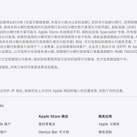
算得出的示例 (仅显示整数数额，未显示小数点以后的金额)，实际支付金额以银行、花呗或
等，具体支持分期付款服务的可选择银行及对应分期付款方案请见付款页面)、蚂蚁金服 (花呗
售店的分期付款方案可能与 Apple Store 在线商店不同，请到店咨询 Specialist 专
分付批准。如果你选择的分期付款方案未获得信用卡发卡机构、蚂蚁金服或微信分付的批准，Ap
具体支持分期付款服务的可选择银行请见付款页面) 网站、支付宝网站和微信分付服务页面，
期付款服务只适用于个人消费者。企业和教育机构客户、企业员工购买计划 (EPP) 和 Appl
企业商店。公司信用卡无资格申请分期。招商银行分期付款单笔订单最高限额为 RMB 150000
支付宝或微信分付账单。相关财务费用将显示在你的信用卡对账单、支付宝或微信账户中。
增值税。所有订单均可享受免费送货服务。
的 IP 地址，或者你在上次访问 Apple 网站时输入的位置信息，找到了你的位置。
ay
Apple Store 商店
商务应用
le 账户
查找零售店
Apple 与商务
e 账户
Genius Bar 天才吧
商务选购