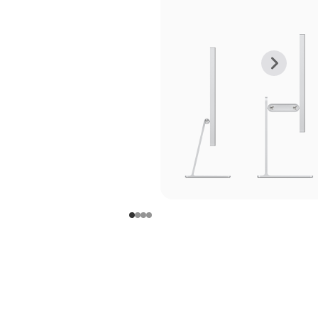
上
下
一
一
张
张
图
图
库
库
图
图
片
片
-
-
支
支
架
架