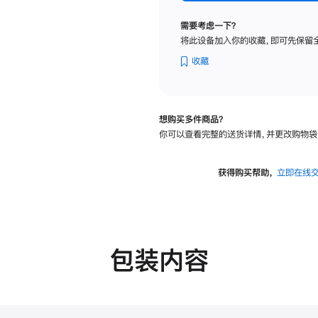
纳
米
需要考虑一下？
纹
将此设备加入你的收藏，即可先保留
理
玻
收藏
璃
面
板
想购买多件商品？
-
你可以查看完整的送货详情，并更改购物袋
可
调
倾
获得购买帮助，
立即在线
斜
度
的
支
架
包装内容
的
分
期
付
款