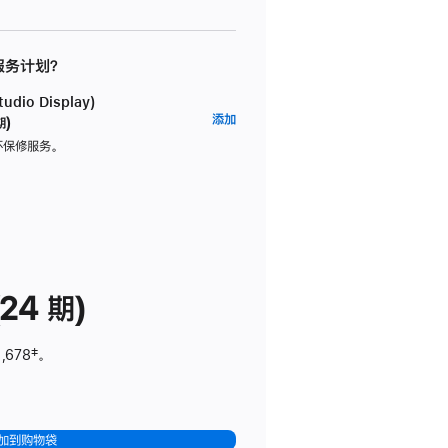
 服务计划？
dio Display)
AppleCare+
添加
期)
服
坏保修服务。
务
计
划
(适
用
于
24 期)
Studio
Display)
,678
脚
‡。
注
加到购物袋