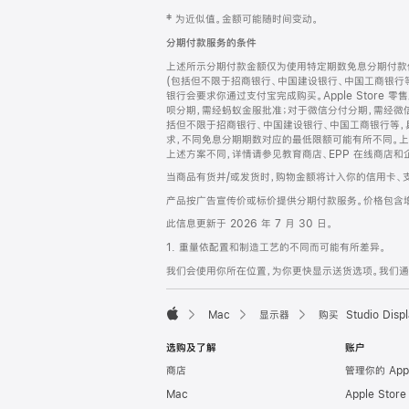
网
脚
‡ 为近似值。金额可能随时间变动。
注
页
分期付款服务的条件
页
上述所示分期付款金额仅为使用特定期数免息分期付款估
脚
(包括但不限于招商银行、中国建设银行、中国工商银行
银行会要求你通过支付宝完成购买。Apple Store 零
呗分期，需经蚂蚁金服批准；对于微信分付分期，需经微信
括但不限于招商银行、中国建设银行、中国工商银行等，
求，不同免息分期期数对应的最低限额可能有所不同。上述分
上述方案不同，详情请参见教育商店、EPP 在线商店和
当商品有货并/或发货时，购物金额将计入你的信用卡、
产品按广告宣传价或标价提供分期付款服务。价格包含
此信息更新于 2026 年 7 月 30 日。
1. 重量依配置和制造工艺的不同而可能有所差异。
我们会使用你所在位置，为你更快显示送货选项。我们通过你
Mac
显示器
购买 Studio Displ
Apple
选购及了解
账户
商店
管理你的 App
Mac
Apple Stor