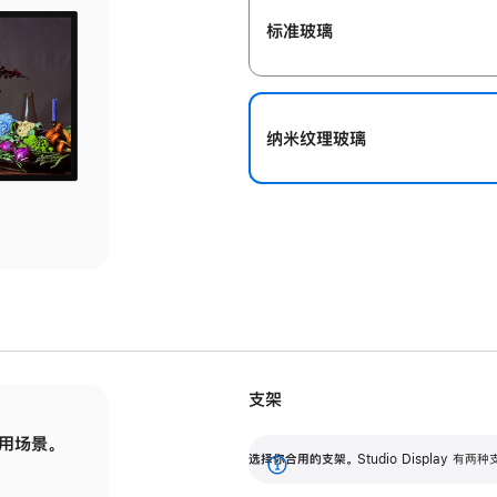
标准玻璃
纳米纹理玻璃
支架
用场景。
标配可调倾斜度的支架，提供 30 度的倾斜度
选
选择你合用的支架。
Studio Display
调节范围。
展