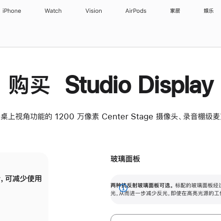
iPhone
Watch
Vision
AirPods
家居
娱乐
购买 Studio Display
桌上视角功能的 1200 万像素 Center Stage 摄像头、录音棚
玻璃面板
，可减少使用
纳米纹理玻璃面板可进一步减少反光，即使在
两种抗反射玻璃面板可选。
标配的玻璃面板经
。
有高亮光源的场所使用，也能保持出色画质。
展
光，从而进一步减少反光，即使在高亮光源的工
开