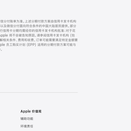
微信分付账单为准。上述分期付款方案由信用卡发卡机构
) 以及微信分付面向符合条件的中国大陆居民提供。部分
家。所有银行信用卡分期均需经你的信用卡发卡机构批准；对于花
ple 将不会被告知原因。请参阅信用卡发卡机构 (包
了解相关条件、费用和收费。订单可能需要满足特定金额要
e 员工购买计划 (EPP) 适用的分期付款方案可能与
。
Apple 价值观
辅助功能
环境责任