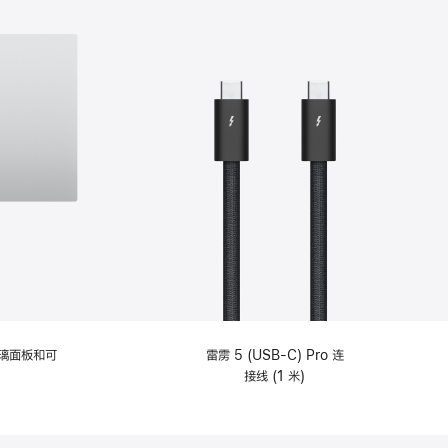
选
项)
理玻璃面板和可
雷雳 5 (USB-C) Pro 连
接线 (1 米)