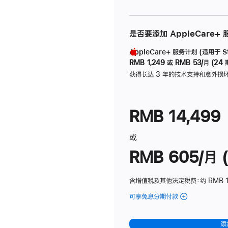
是否要添加 AppleCare+
AppleCare+ 服务计划 (适用于 Stu
RMB 1,249
或
RMB 53/月 (24 
获得长达 3 年的技术支持和意外损
RMB 14,499
或
RMB 605/月 (
含增值税及其他法定税费
：约 RMB 1
可享免息分期付款
(Studio
Display
-
添