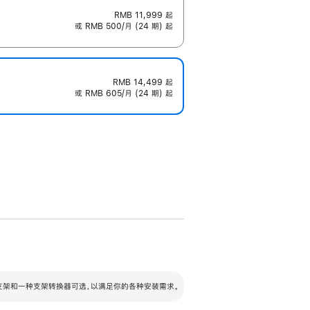
RMB 11,999
起
或 RMB 500/月 (24 期) 起
RMB 14,499
起
或 RMB 605/月 (24 期) 起
配可调倾斜度及高度的支架，额外增加 105
VESA 支架转换器
 有两种支架和一种支架转换器可选，以满足你的各种安装需求。
毫米的高度调节范围。
容的支架 (未随附)