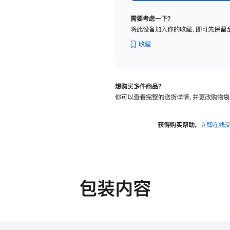
纳
米
需要考虑一下？
纹
将此设备加入你的收藏，即可先保留
理
玻
收藏
璃
面
板
想购买多件商品？
-
你可以查看完整的送货详情，并更改购物袋
可
调
倾
获得购买帮助，
立即在线
斜
度
的
支
架
包装内容
的
分
期
付
款