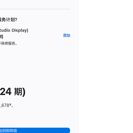
 服务计划？
dio Display)
AppleCare+
添加
期)
服
坏保修服务。
务
计
划
(适
用
于
24 期)
Studio
Display)
,678
脚
‡。
注
加到购物袋