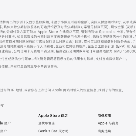
算得出的示例 (仅显示整数数额，未显示小数点以后的金额)，实际支付金额以银行、花呗或
等，具体支持分期付款服务的可选择银行及对应分期付款方案请见付款页面)、蚂蚁金服 (花呗
售店的分期付款方案可能与 Apple Store 在线商店不同，请到店咨询 Specialist 专
分付批准。如果你选择的分期付款方案未获得信用卡发卡机构、蚂蚁金服或微信分付的批准，Ap
具体支持分期付款服务的可选择银行请见付款页面) 网站、支付宝网站和微信分付服务页面，
期付款服务只适用于个人消费者。企业和教育机构客户、企业员工购买计划 (EPP) 和 Appl
企业商店。公司信用卡无资格申请分期。招商银行分期付款单笔订单最高限额为 RMB 150000
支付宝或微信分付账单。相关财务费用将显示在你的信用卡对账单、支付宝或微信账户中。
增值税。所有订单均可享受免费送货服务。
的 IP 地址，或者你在上次访问 Apple 网站时输入的位置信息，找到了你的位置。
ay
Apple Store 商店
商务应用
le 账户
查找零售店
Apple 与商务
e 账户
Genius Bar 天才吧
商务选购