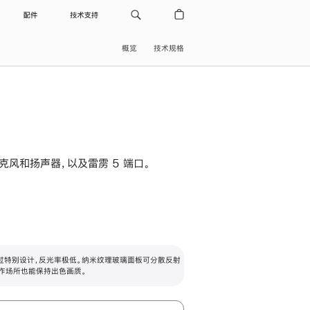
配件
技术支持
概览
技术规格
级麦克风和扬声器，以及雷雳 5 端口。
过特别设计，反光率极低。纳米纹理玻璃面板可分散反射
作场所也能保持出色画质。