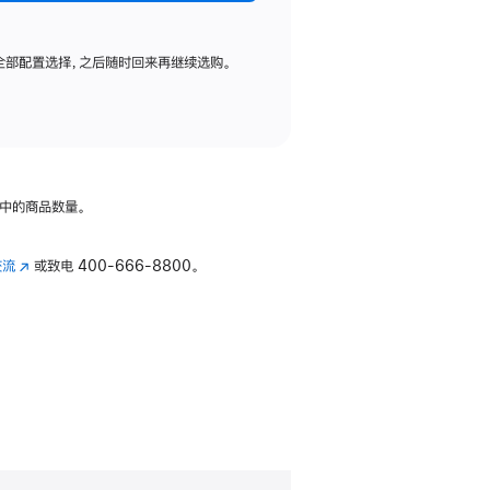
全部配置选择，之后随时回来再继续选购。
中的商品数量。
交流
(在
或致电
400-666-8800。
新
窗
口
中
打
开)