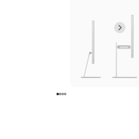
上
下
一
一
张
张
图
图
库
库
图
图
片
片
-
-
支
支
架
架