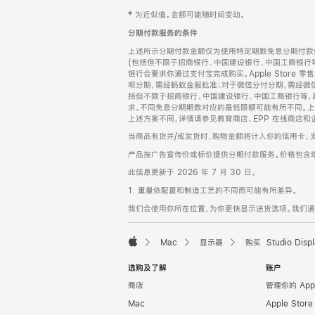
网
脚
‡ 为近似值。金额可能随时间变动。
注
页
分期付款服务的条件
页
上述所示分期付款金额仅为使用特定期数免息分期付款估
脚
(包括但不限于招商银行、中国建设银行、中国工商银行
银行会要求你通过支付宝完成购买。Apple Store 零
呗分期，需经蚂蚁金服批准；对于微信分付分期，需经微信
括但不限于招商银行、中国建设银行、中国工商银行等，
求，不同免息分期期数对应的最低限额可能有所不同。上述分
上述方案不同，详情请参见教育商店、EPP 在线商店和
当商品有货并/或发货时，购物金额将计入你的信用卡、
产品按广告宣传价或标价提供分期付款服务。价格包含
此信息更新于 2026 年 7 月 30 日。
1. 重量依配置和制造工艺的不同而可能有所差异。
我们会使用你所在位置，为你更快显示送货选项。我们通过你
Mac
显示器
购买 Studio Displ
Apple
选购及了解
账户
商店
管理你的 App
Mac
Apple Stor