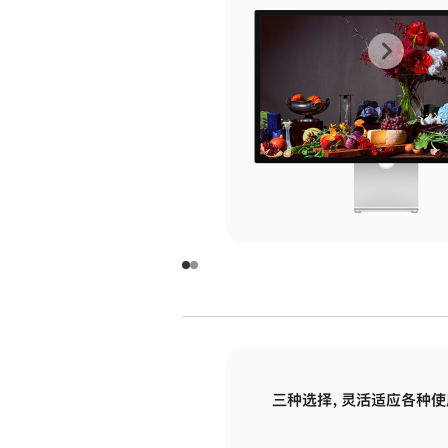
上
下
一
一
张
张
图
图
库
库
图
图
片
片
-
-
玻
玻
璃
璃
三种选择，灵活适应各种使
面
面
板
板