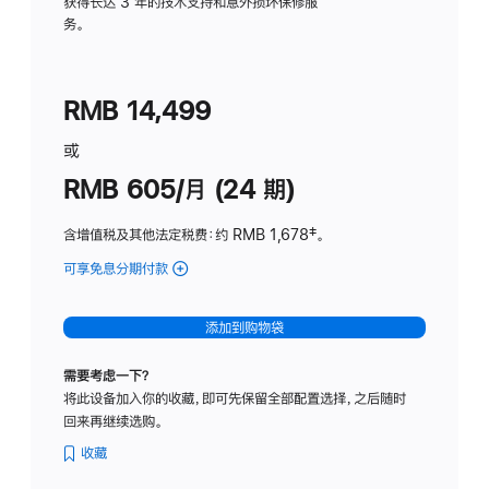
务
获得长达 3 年的技术支持和意外损坏保修服
务。
计
划
(适
RMB 14,499
用
于
或
Studio
RMB 605/月 (24 期)
Display
含增值税及其他法定税费
：约 RMB 1,678
脚
‡。
注
可享免息分期付款
(Studio
Display
-
添加到购物袋
纳
米
需要考虑一下？
纹
将此设备加入你的收藏，即可先保留全部配置选择，之后随时
理
回来再继续选购。
玻
璃
收藏
面