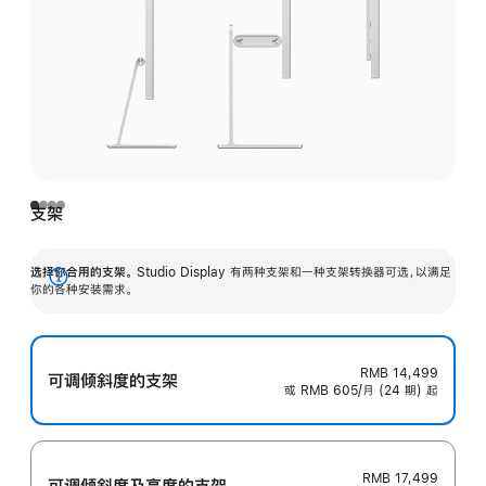
支架
选择你合用的支架。
Studio Display 有两种支架和一种支架转换器可选，以满足
展
你的各种安装需求。
开
RMB 14,499
可调倾斜度的支架
或 RMB 605/月 (24 期) 起
RMB 17,499
可调倾斜度及高‍度的支‍架