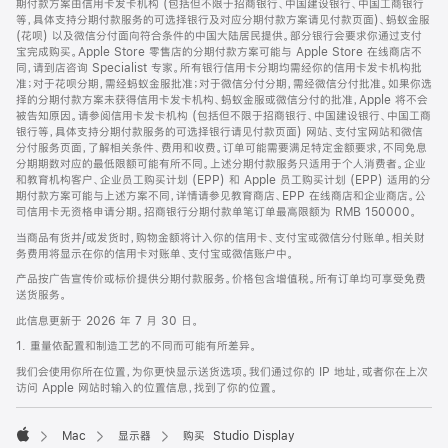
期付款方案由信用卡发卡机构 (包括但不限于招商银行、中国建设银行、中国工商银行
等，具体支持分期付款服务的可选择银行及对应分期付款方案请见付款页面)、蚂蚁金服
(花呗) 以及微信分付面向符合条件的中国大陆居民提供。部分银行会要求你通过支付
宝完成购买。Apple Store 零售店的分期付款方案可能与 Apple Store 在线商店不
同，请到店咨询 Specialist 专家。所有银行信用卡分期均需经你的信用卡发卡机构批
准；对于花呗分期，需经蚂蚁金服批准；对于微信分付分期，需经微信分付批准。如果你选
择的分期付款方案未获得信用卡发卡机构、蚂蚁金服或微信分付的批准，Apple 将不会
被告知原因。请参阅信用卡发卡机构 (包括但不限于招商银行、中国建设银行、中国工商
银行等，具体支持分期付款服务的可选择银行请见付款页面) 网站、支付宝网站和微信
分付服务页面，了解相关条件、费用和收费。订单可能需要满足特定金额要求，不同免息
分期期数对应的最低限额可能有所不同。上述分期付款服务只适用于个人消费者。企业
和教育机构客户、企业员工购买计划 (EPP) 和 Apple 员工购买计划 (EPP) 适用的分
期付款方案可能与上述方案不同，详情请参见教育商店、EPP 在线商店和企业商店。公
司信用卡无资格申请分期。招商银行分期付款单笔订单最高限额为 RMB 150000。
当商品有货并/或发货时，购物金额将计入你的信用卡、支付宝或微信分付账单。相关财
务费用将显示在你的信用卡对账单、支付宝或微信账户中。
产品按广告宣传价或标价提供分期付款服务。价格包含增值税。所有订单均可享受免费
送货服务。
此信息更新于 2026 年 7 月 30 日。
1. 重量依配置和制造工艺的不同而可能有所差异。
我们会使用你所在位置，为你更快显示送货选项。我们通过你的 IP 地址，或者你在上次
访问 Apple 网站时输入的位置信息，找到了你的位置。
Mac
显示器
购买 Studio Display