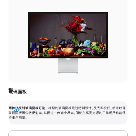
玻璃面板
两种抗反射玻璃面板可选。
标配的玻璃面板经过特别设计，反光率极低。纳米纹理
展
玻璃面板可分散反射光，从而进一步减少反光，即使在高亮光源的工作场所也能保
持出色画质。
开