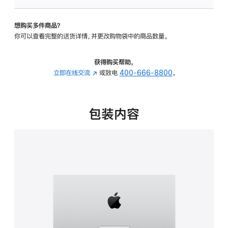
板
-
想购买多件商品？
可
你可以查看完整的送货详情，并更改购物袋中的商品数量。
调
倾
斜
获得购买帮助，
度
立即在线交流
(在
或致电
400-666-8800
。
的
新
支
窗
架
口
包装内容
的
中
分
打
期
开)
付
款
选
项)