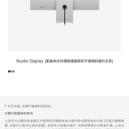
Studio Display (配备纳米纹理玻璃面板和可调倾斜度的支架)
网
脚
‡ 为近似值。金额可能随时间变动。
注
页
分期付款服务的条件
页
上述所示分期付款金额仅为使用特定期数免息分期付款估算得出的示例 (仅显示整数数
脚
额，未显示小数点以后的金额)，实际支付金额以银行、花呗或微信分付账单为准。上述分