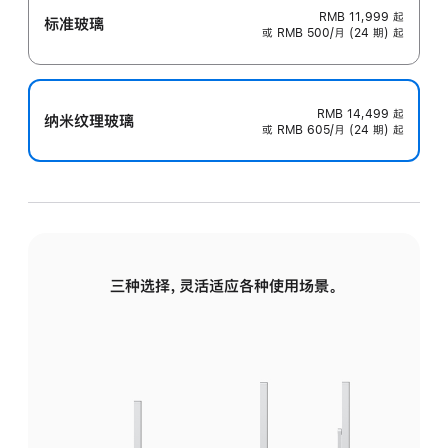
RMB 11,999
起
标准玻璃
或 RMB 500/月 (24 期) 起
RMB 14,499
起
纳米纹理玻璃
或 RMB 605/月 (24 期) 起
三种选择，灵活适应各种使用场景。
标