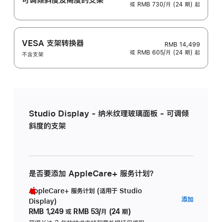
或 RMB 730/月 (24 期) 起
VESA 支架转换器
RMB 14,499
或 RMB 605/月 (24 期) 起
不含支架
Studio Display - 纳米纹理玻璃面板 - 可调倾
斜度的支架
是否要添加 AppleCare+ 服务计划？
AppleCare+ 服务计划 (适用于 Studio
AppleC
添加
Display)
服
RMB 1,249
或
RMB 53/月 (24 期)