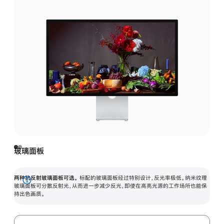
玻璃面板
两种抗反射玻璃面板可选。
标配的玻璃面板经过特别设计，反光率极低。纳米纹理
展
玻璃面板可分散反射光，从而进一步减少反光，即使在高亮光源的工作场所也能保
持出色画质。
开