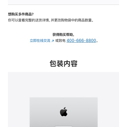
板
-
想购买多件商品？
可
你可以查看完整的送货详情，并更改购物袋中的商品数量。
调
倾
斜
获得购买帮助，
度
立即在线交流
(在
或致电
400-666-8800
。
的
新
支
窗
架
口
包装内容
的
中
分
打
期
开)
付
款
选
项)