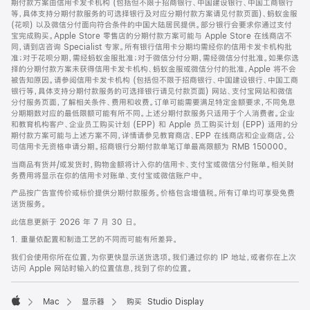
期付款方案由信用卡发卡机构 (包括但不限于招商银行、中国建设银行、中国工商银行
等，具体支持分期付款服务的可选择银行及对应分期付款方案请见付款页面)、蚂蚁金服
(花呗) 以及微信分付面向符合条件的中国大陆居民提供。部分银行会要求你通过支付
宝完成购买。Apple Store 零售店的分期付款方案可能与 Apple Store 在线商店不
同，请到店咨询 Specialist 专家。所有银行信用卡分期均需经你的信用卡发卡机构批
准；对于花呗分期，需经蚂蚁金服批准；对于微信分付分期，需经微信分付批准。如果你选
择的分期付款方案未获得信用卡发卡机构、蚂蚁金服或微信分付的批准，Apple 将不会
被告知原因。请参阅信用卡发卡机构 (包括但不限于招商银行、中国建设银行、中国工商
银行等，具体支持分期付款服务的可选择银行请见付款页面) 网站、支付宝网站和微信
分付服务页面，了解相关条件、费用和收费。订单可能需要满足特定金额要求，不同免息
分期期数对应的最低限额可能有所不同。上述分期付款服务只适用于个人消费者。企业
和教育机构客户、企业员工购买计划 (EPP) 和 Apple 员工购买计划 (EPP) 适用的分
期付款方案可能与上述方案不同，详情请参见教育商店、EPP 在线商店和企业商店。公
司信用卡无资格申请分期。招商银行分期付款单笔订单最高限额为 RMB 150000。
当商品有货并/或发货时，购物金额将计入你的信用卡、支付宝或微信分付账单。相关财
务费用将显示在你的信用卡对账单、支付宝或微信账户中。
产品按广告宣传价或标价提供分期付款服务。价格包含增值税。所有订单均可享受免费
送货服务。
此信息更新于 2026 年 7 月 30 日。
1. 重量依配置和制造工艺的不同而可能有所差异。
我们会使用你所在位置，为你更快显示送货选项。我们通过你的 IP 地址，或者你在上次
访问 Apple 网站时输入的位置信息，找到了你的位置。
Mac
显示器
购买 Studio Display