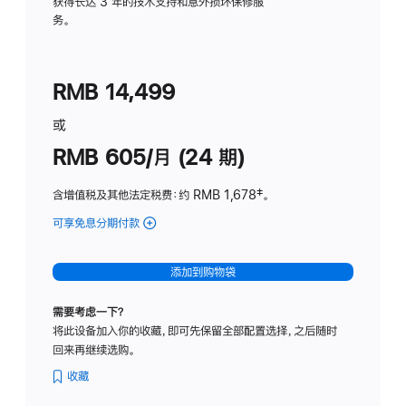
务
获得长达 3 年的技术支持和意外损坏保修服
务。
计
划
(适
RMB 14,499
用
于
或
Studio
RMB 605/月 (24 期)
Display
含增值税及其他法定税费
：约 RMB 1,678
脚
‡。
注
可享免息分期付款
(Studio
Display
-
添加到购物袋
纳
米
需要考虑一下？
纹
将此设备加入你的收藏，即可先保留全部配置选择，之后随时
理
回来再继续选购。
玻
璃
收藏
面