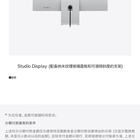
Studio Display (配备纳米纹理玻璃面板和可调倾斜度的支架)
网
脚
‡ 为近似值。金额可能随时间变动。
注
页
分期付款服务的条件
页
上述所示分期付款金额仅为使用特定期数免息分期付款估算得出的示例 (仅显示整数数
脚
额，未显示小数点以后的金额)，实际支付金额以银行、花呗或微信分付账单为准。上述分