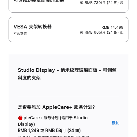
或 RMB 730/月 (24 期) 起
VESA 支架转换器
RMB 14,499
或 RMB 605/月 (24 期) 起
不含支架
Studio Display - 纳米纹理玻璃面板 - 可调倾
斜度的支架
是否要添加 AppleCare+ 服务计划？
AppleCare+ 服务计划 (适用于 Studio
AppleC
添加
Display)
服
RMB 1,249
或
RMB 53/月 (24 期)