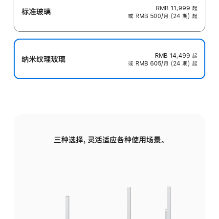
RMB 11,999
起
标准玻璃
或 RMB 500/月 (24 期) 起
RMB 14,499
起
纳米纹理玻璃
或 RMB 605/月 (24 期) 起
三种选择，灵活适应各种使用场景。
标