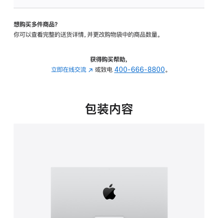
板
-
想购买多件商品？
可
你可以查看完整的送货详情，并更改购物袋中的商品数量。
调
倾
斜
获得购买帮助，
度
立即在线交流
(在
或致电
400-666-8800
。
的
新
支
窗
架
口
包装内容
的
中
分
打
期
开)
付
款
选
项)