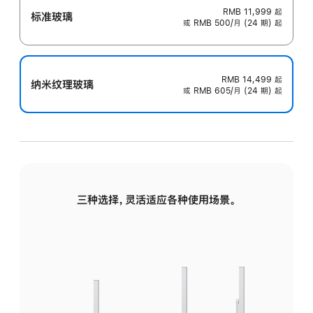
RMB 11,999
起
标准玻璃
或 RMB 500/月 (24 期) 起
RMB 14,499
起
纳米纹理玻璃
或 RMB 605/月 (24 期) 起
三种选择，灵活适应各种使用场景。
标