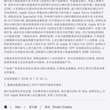
期付款方案由信用卡发卡机构 (包括但不限于招商银行、中国建设银行、中国工商银行
等，具体支持分期付款服务的可选择银行及对应分期付款方案请见付款页面)、蚂蚁金服
(花呗) 以及微信分付面向符合条件的中国大陆居民提供。部分银行会要求你通过支付
宝完成购买。Apple Store 零售店的分期付款方案可能与 Apple Store 在线商店不
同，请到店咨询 Specialist 专家。所有银行信用卡分期均需经你的信用卡发卡机构批
准；对于花呗分期，需经蚂蚁金服批准；对于微信分付分期，需经微信分付批准。如果你选
择的分期付款方案未获得信用卡发卡机构、蚂蚁金服或微信分付的批准，Apple 将不会
被告知原因。请参阅信用卡发卡机构 (包括但不限于招商银行、中国建设银行、中国工商
银行等，具体支持分期付款服务的可选择银行请见付款页面) 网站、支付宝网站和微信
分付服务页面，了解相关条件、费用和收费。订单可能需要满足特定金额要求，不同免息
分期期数对应的最低限额可能有所不同。上述分期付款服务只适用于个人消费者。企业
和教育机构客户、企业员工购买计划 (EPP) 和 Apple 员工购买计划 (EPP) 适用的分
期付款方案可能与上述方案不同，详情请参见教育商店、EPP 在线商店和企业商店。公
司信用卡无资格申请分期。招商银行分期付款单笔订单最高限额为 RMB 150000。
当商品有货并/或发货时，购物金额将计入你的信用卡、支付宝或微信分付账单。相关财
务费用将显示在你的信用卡对账单、支付宝或微信账户中。
产品按广告宣传价或标价提供分期付款服务。价格包含增值税。所有订单均可享受免费
送货服务。
此信息更新于 2026 年 7 月 30 日。
1. 重量依配置和制造工艺的不同而可能有所差异。
我们会使用你所在位置，为你更快显示送货选项。我们通过你的 IP 地址，或者你在上次
访问 Apple 网站时输入的位置信息，找到了你的位置。
Mac
显示器
购买 Studio Display