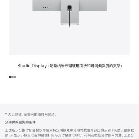
Studio Display (配备纳米纹理玻璃面板和可调倾斜度的支架)
网
脚
‡ 为近似值。金额可能随时间变动。
注
页
分期付款服务的条件
页
上述所示分期付款金额仅为使用特定期数免息分期付款估算得出的示例 (仅显示整数数
脚
额，未显示小数点以后的金额)，实际支付金额以银行、花呗或微信分付账单为准。上述分