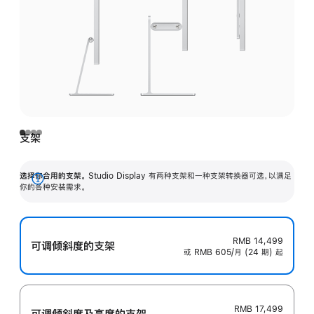
支架
选择你合用的支架。
Studio Display 有两种支架和一种支架转换器可选，以满足
展
你的各种安装需求。
开
RMB 14,499
可调倾斜度的支架
或 RMB 605/月 (24 期) 起
RMB 17,499
可调倾斜度及高‍度的支‍架