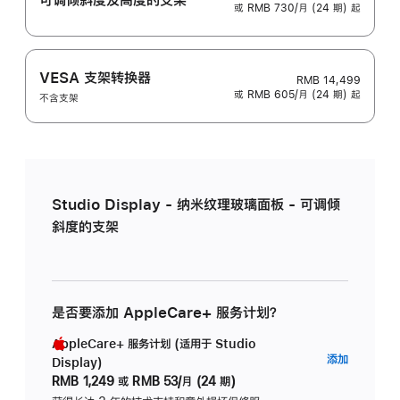
或 RMB 730/月 (24 期) 起
VESA 支架转换器
RMB 14,499
或 RMB 605/月 (24 期) 起
不含支架
Studio Display - 纳米纹理玻璃面板 - 可调倾
斜度的支架
是否要添加 AppleCare+ 服务计划？
AppleCare+ 服务计划 (适用于 Studio
AppleC
添加
Display)
服
RMB 1,249
或
RMB 53/月 (24 期)