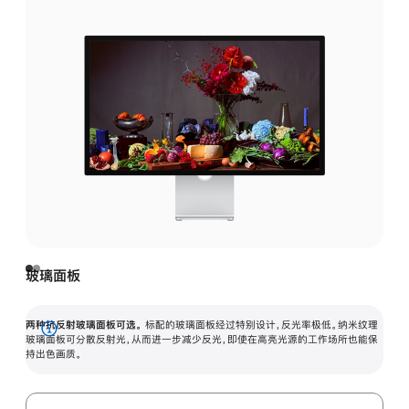
玻璃面板
两种抗反射玻璃面板可选。
标配的玻璃面板经过特别设计，反光率极低。纳米纹理
展
玻璃面板可分散反射光，从而进一步减少反光，即使在高亮光源的工作场所也能保
持出色画质。
开