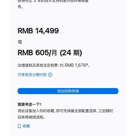
务
获得长达 3 年的技术支持和意外损坏保修服
务。
计
划
(适
RMB 14,499
用
于
或
Studio
RMB 605/月 (24 期)
Display
含增值税及其他法定税费
：约 RMB 1,678
脚
‡。
注
可享免息分期付款
(Studio
Display
-
添加到购物袋
纳
米
需要考虑一下？
纹
将此设备加入你的收藏，即可先保留全部配置选择，之后随时
理
回来再继续选购。
玻
璃
收藏
面