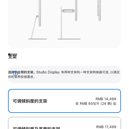
支架
选择你合用的支架。
Studio Display 有两种支架和一种支架转换器可选，以满足
展
你的各种安装需求。
开
RMB 14,499
可调倾斜度的支架
或 RMB 605/月 (24 期) 起
RMB 17,499
可调倾斜度及高‍度的支‍架