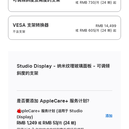
或 RMB 730/月 (24 期) 起
VESA 支架转换器
RMB 14,499
或 RMB 605/月 (24 期) 起
不含支架
Studio Display - 纳米纹理玻璃面板 - 可调倾
斜度的支架
是否要添加 AppleCare+ 服务计划？
AppleCare+ 服务计划 (适用于 Studio
AppleC
添加
Display)
服
RMB 1,249
或
RMB 53/月 (24 期)