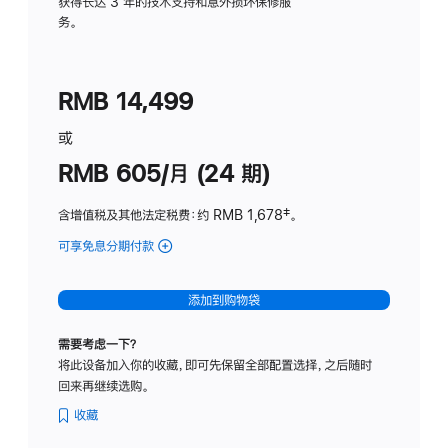
务
获得长达 3 年的技术支持和意外损坏保修服
务。
计
划
(适
RMB 14,499
用
于
或
Studio
RMB 605/月 (24 期)
Display
含增值税及其他法定税费
：约 RMB 1,678
脚
‡。
注
可享免息分期付款
(Studio
Display
-
添加到购物袋
纳
米
需要考虑一下？
纹
将此设备加入你的收藏，即可先保留全部配置选择，之后随时
理
回来再继续选购。
玻
璃
收藏
面