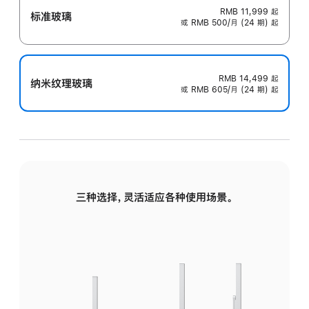
RMB 11,999
起
标准玻璃
或 RMB 500/月 (24 期) 起
RMB 14,499
起
纳米纹理玻璃
或 RMB 605/月 (24 期) 起
三种选择，灵活适应各种使用场景。
标