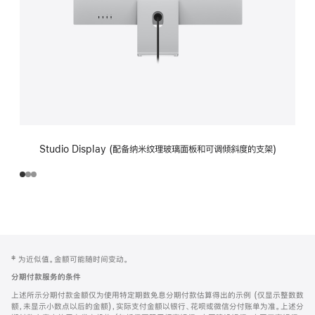
Studio Display (配备纳米纹理玻璃面板和可调倾斜度的支架)
网
脚
‡ 为近似值。金额可能随时间变动。
注
页
分期付款服务的条件
页
上述所示分期付款金额仅为使用特定期数免息分期付款估算得出的示例 (仅显示整数数
脚
额，未显示小数点以后的金额)，实际支付金额以银行、花呗或微信分付账单为准。上述分