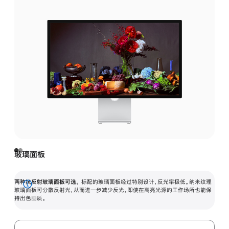
玻璃面板
两种抗反射玻璃面板可选。
标配的玻璃面板经过特别设计，反光率极低。纳米纹理
展
玻璃面板可分散反射光，从而进一步减少反光，即使在高亮光源的工作场所也能保
持出色画质。
开