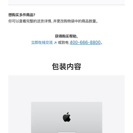
板
-
想购买多件商品？
可
你可以查看完整的送货详情，并更改购物袋中的商品数量。
调
倾
斜
获得购买帮助，
度
立即在线交流
(在
或致电
400-666-8800
。
的
新
支
窗
架
口
包装内容
的
中
分
打
期
开)
付
款
选
项)