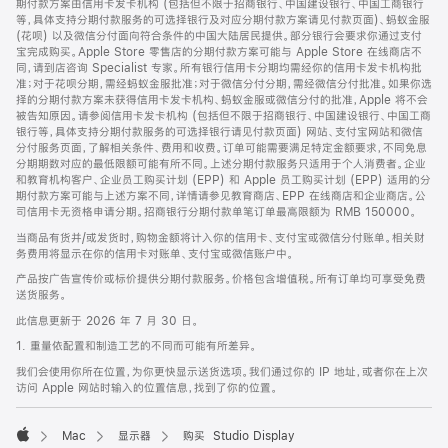
期付款方案由信用卡发卡机构 (包括但不限于招商银行、中国建设银行、中国工商银行
等，具体支持分期付款服务的可选择银行及对应分期付款方案请见付款页面)、蚂蚁金服
(花呗) 以及微信分付面向符合条件的中国大陆居民提供。部分银行会要求你通过支付
宝完成购买。Apple Store 零售店的分期付款方案可能与 Apple Store 在线商店不
同，请到店咨询 Specialist 专家。所有银行信用卡分期均需经你的信用卡发卡机构批
准；对于花呗分期，需经蚂蚁金服批准；对于微信分付分期，需经微信分付批准。如果你选
择的分期付款方案未获得信用卡发卡机构、蚂蚁金服或微信分付的批准，Apple 将不会
被告知原因。请参阅信用卡发卡机构 (包括但不限于招商银行、中国建设银行、中国工商
银行等，具体支持分期付款服务的可选择银行请见付款页面) 网站、支付宝网站和微信
分付服务页面，了解相关条件、费用和收费。订单可能需要满足特定金额要求，不同免息
分期期数对应的最低限额可能有所不同。上述分期付款服务只适用于个人消费者。企业
和教育机构客户、企业员工购买计划 (EPP) 和 Apple 员工购买计划 (EPP) 适用的分
期付款方案可能与上述方案不同，详情请参见教育商店、EPP 在线商店和企业商店。公
司信用卡无资格申请分期。招商银行分期付款单笔订单最高限额为 RMB 150000。
当商品有货并/或发货时，购物金额将计入你的信用卡、支付宝或微信分付账单。相关财
务费用将显示在你的信用卡对账单、支付宝或微信账户中。
产品按广告宣传价或标价提供分期付款服务。价格包含增值税。所有订单均可享受免费
送货服务。
此信息更新于 2026 年 7 月 30 日。
1. 重量依配置和制造工艺的不同而可能有所差异。
我们会使用你所在位置，为你更快显示送货选项。我们通过你的 IP 地址，或者你在上次
访问 Apple 网站时输入的位置信息，找到了你的位置。
Mac
显示器
购买 Studio Display