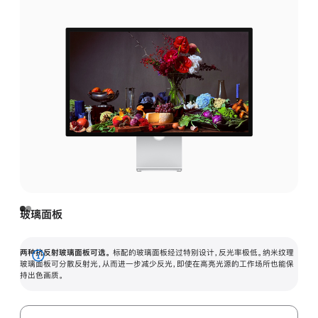
玻璃面板
两种抗反射玻璃面板可选。
标配的玻璃面板经过特别设计，反光率极低。纳米纹理
展
玻璃面板可分散反射光，从而进一步减少反光，即使在高亮光源的工作场所也能保
持出色画质。
开