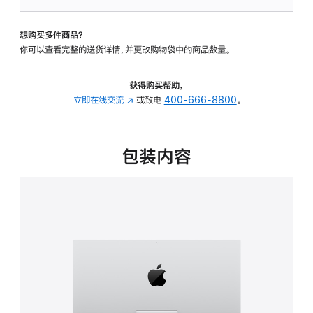
板
-
想购买多件商品？
可
你可以查看完整的送货详情，并更改购物袋中的商品数量。
调
倾
斜
获得购买帮助，
度
立即在线交流
(在
或致电
400-666-8800
。
的
新
支
窗
架
口
包装内容
的
中
分
打
期
开)
付
款
选
项)