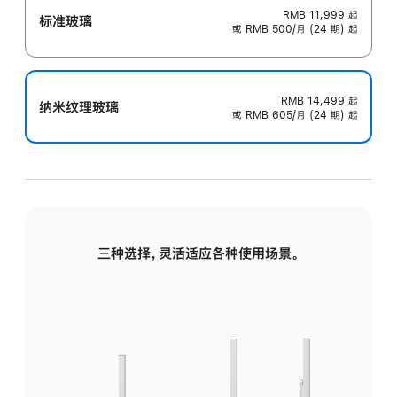
RMB 11,999
起
标准玻璃
或 RMB 500/月 (24 期) 起
RMB 14,499
起
纳米纹理玻璃
或 RMB 605/月 (24 期) 起
三种选择，灵活适应各种使用场景。
标