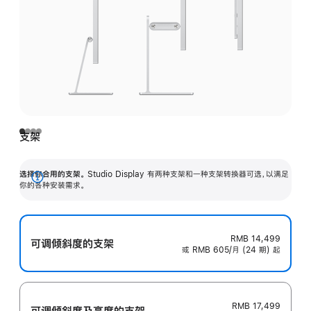
支架
选择你合用的支架。
Studio Display 有两种支架和一种支架转换器可选，以满足
展
你的各种安装需求。
开
RMB 14,499
可调倾斜度的支架
或 RMB 605/月 (24 期) 起
RMB 17,499
可调倾斜度及高‍度的支‍架