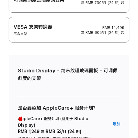
或 RMB 730/月 (24 期) 起
VESA 支架转换器
RMB 14,499
或 RMB 605/月 (24 期) 起
不含支架
Studio Display - 纳米纹理玻璃面板 - 可调倾
斜度的支架
是否要添加 AppleCare+ 服务计划？
AppleCare+ 服务计划 (适用于 Studio
AppleC
添加
Display)
服
RMB 1,249
或
RMB 53/月 (24 期)