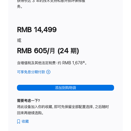
务
获得长达 3 年的技术支持和意外损坏保修服
务。
计
划
(适
RMB 14,499
用
于
或
Studio
RMB 605/月 (24 期)
Display
含增值税及其他法定税费
：约 RMB 1,678
脚
‡。
注
可享免息分期付款
(Studio
Display
-
添加到购物袋
纳
米
需要考虑一下？
纹
将此设备加入你的收藏，即可先保留全部配置选择，之后随时
理
回来再继续选购。
玻
璃
收藏
面