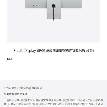
Studio Display (配备纳米纹理玻璃面板和可调倾斜度的支架)
网
脚
‡ 为近似值。金额可能随时间变动。
注
页
分期付款服务的条件
页
上述所示分期付款金额仅为使用特定期数免息分期付款估算得出的示例 (仅显示整数数
脚
额，未显示小数点以后的金额)，实际支付金额以银行、花呗或微信分付账单为准。上述分