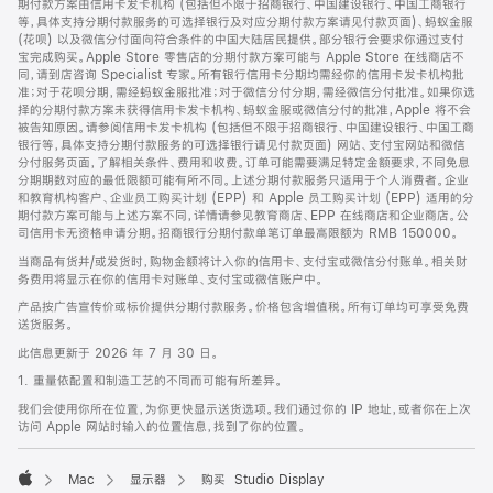
期付款方案由信用卡发卡机构 (包括但不限于招商银行、中国建设银行、中国工商银行
等，具体支持分期付款服务的可选择银行及对应分期付款方案请见付款页面)、蚂蚁金服
(花呗) 以及微信分付面向符合条件的中国大陆居民提供。部分银行会要求你通过支付
宝完成购买。Apple Store 零售店的分期付款方案可能与 Apple Store 在线商店不
同，请到店咨询 Specialist 专家。所有银行信用卡分期均需经你的信用卡发卡机构批
准；对于花呗分期，需经蚂蚁金服批准；对于微信分付分期，需经微信分付批准。如果你选
择的分期付款方案未获得信用卡发卡机构、蚂蚁金服或微信分付的批准，Apple 将不会
被告知原因。请参阅信用卡发卡机构 (包括但不限于招商银行、中国建设银行、中国工商
银行等，具体支持分期付款服务的可选择银行请见付款页面) 网站、支付宝网站和微信
分付服务页面，了解相关条件、费用和收费。订单可能需要满足特定金额要求，不同免息
分期期数对应的最低限额可能有所不同。上述分期付款服务只适用于个人消费者。企业
和教育机构客户、企业员工购买计划 (EPP) 和 Apple 员工购买计划 (EPP) 适用的分
期付款方案可能与上述方案不同，详情请参见教育商店、EPP 在线商店和企业商店。公
司信用卡无资格申请分期。招商银行分期付款单笔订单最高限额为 RMB 150000。
当商品有货并/或发货时，购物金额将计入你的信用卡、支付宝或微信分付账单。相关财
务费用将显示在你的信用卡对账单、支付宝或微信账户中。
产品按广告宣传价或标价提供分期付款服务。价格包含增值税。所有订单均可享受免费
送货服务。
此信息更新于 2026 年 7 月 30 日。
1. 重量依配置和制造工艺的不同而可能有所差异。
我们会使用你所在位置，为你更快显示送货选项。我们通过你的 IP 地址，或者你在上次
访问 Apple 网站时输入的位置信息，找到了你的位置。
Mac
显示器
购买 Studio Display