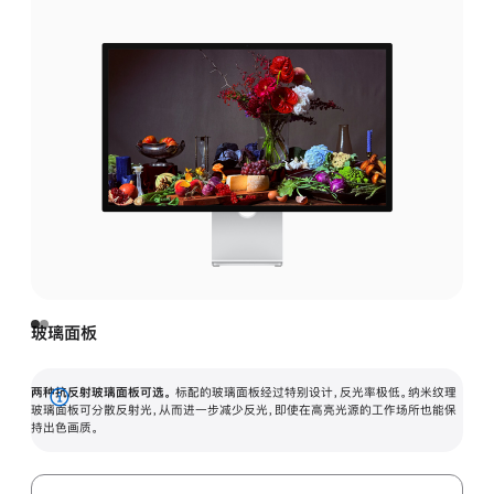
玻璃面板
两种抗反射玻璃面板可选。
标配的玻璃面板经过特别设计，反光率极低。纳米纹理
展
玻璃面板可分散反射光，从而进一步减少反光，即使在高亮光源的工作场所也能保
持出色画质。
开