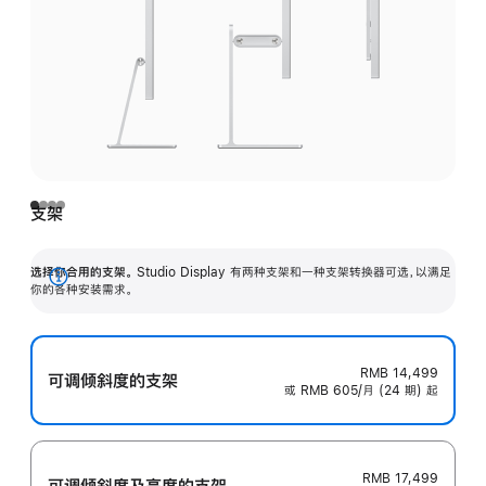
支架
选择你合用的支架。
Studio Display 有两种支架和一种支架转换器可选，以满足
展
你的各种安装需求。
开
RMB 14,499
可调倾斜度的支架
或 RMB 605/月 (24 期) 起
RMB 17,499
可调倾斜度及高‍度的支‍架