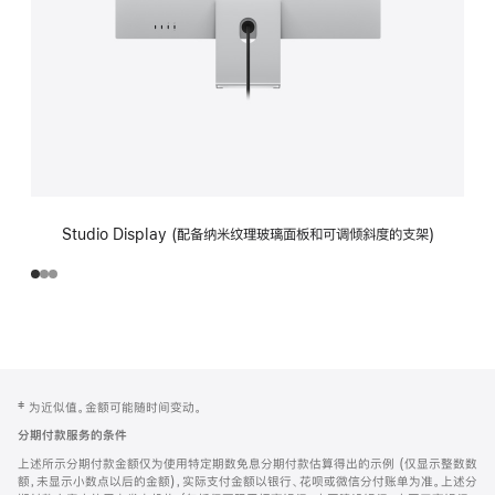
Studio Display (配备纳米纹理玻璃面板和可调倾斜度的支架)
网
脚
‡ 为近似值。金额可能随时间变动。
注
页
分期付款服务的条件
页
上述所示分期付款金额仅为使用特定期数免息分期付款估算得出的示例 (仅显示整数数
脚
额，未显示小数点以后的金额)，实际支付金额以银行、花呗或微信分付账单为准。上述分