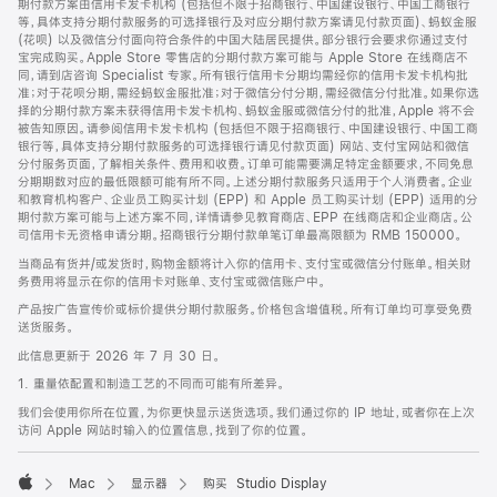
期付款方案由信用卡发卡机构 (包括但不限于招商银行、中国建设银行、中国工商银行
等，具体支持分期付款服务的可选择银行及对应分期付款方案请见付款页面)、蚂蚁金服
(花呗) 以及微信分付面向符合条件的中国大陆居民提供。部分银行会要求你通过支付
宝完成购买。Apple Store 零售店的分期付款方案可能与 Apple Store 在线商店不
同，请到店咨询 Specialist 专家。所有银行信用卡分期均需经你的信用卡发卡机构批
准；对于花呗分期，需经蚂蚁金服批准；对于微信分付分期，需经微信分付批准。如果你选
择的分期付款方案未获得信用卡发卡机构、蚂蚁金服或微信分付的批准，Apple 将不会
被告知原因。请参阅信用卡发卡机构 (包括但不限于招商银行、中国建设银行、中国工商
银行等，具体支持分期付款服务的可选择银行请见付款页面) 网站、支付宝网站和微信
分付服务页面，了解相关条件、费用和收费。订单可能需要满足特定金额要求，不同免息
分期期数对应的最低限额可能有所不同。上述分期付款服务只适用于个人消费者。企业
和教育机构客户、企业员工购买计划 (EPP) 和 Apple 员工购买计划 (EPP) 适用的分
期付款方案可能与上述方案不同，详情请参见教育商店、EPP 在线商店和企业商店。公
司信用卡无资格申请分期。招商银行分期付款单笔订单最高限额为 RMB 150000。
当商品有货并/或发货时，购物金额将计入你的信用卡、支付宝或微信分付账单。相关财
务费用将显示在你的信用卡对账单、支付宝或微信账户中。
产品按广告宣传价或标价提供分期付款服务。价格包含增值税。所有订单均可享受免费
送货服务。
此信息更新于 2026 年 7 月 30 日。
1. 重量依配置和制造工艺的不同而可能有所差异。
我们会使用你所在位置，为你更快显示送货选项。我们通过你的 IP 地址，或者你在上次
访问 Apple 网站时输入的位置信息，找到了你的位置。
Mac
显示器
购买 Studio Display