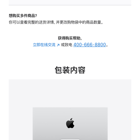
板
-
想购买多件商品？
可
你可以查看完整的送货详情，并更改购物袋中的商品数量。
调
倾
斜
获得购买帮助，
度
立即在线交流
(在
或致电
400-666-8800
。
的
新
支
窗
架
口
包装内容
的
中
分
打
期
开)
付
款
选
项)