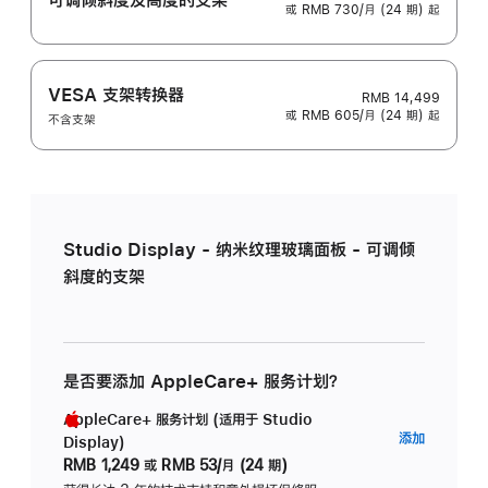
或 RMB 730/月 (24 期) 起
VESA 支架转换器
RMB 14,499
或 RMB 605/月 (24 期) 起
不含支架
Studio Display - 纳米纹理玻璃面板 - 可调倾
斜度的支架
是否要添加 AppleCare+ 服务计划？
AppleCare+ 服务计划 (适用于 Studio
AppleC
添加
Display)
服
RMB 1,249
或
RMB 53/月 (24 期)