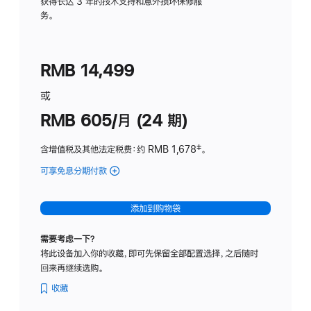
务
获得长达 3 年的技术支持和意外损坏保修服
务。
计
划
(适
RMB 14,499
用
于
或
Studio
RMB 605/月 (24 期)
Display
含增值税及其他法定税费
：约 RMB 1,678
脚
‡。
注
可享免息分期付款
(Studio
Display
-
添加到购物袋
纳
米
需要考虑一下？
纹
将此设备加入你的收藏，即可先保留全部配置选择，之后随时
理
回来再继续选购。
玻
璃
收藏
面