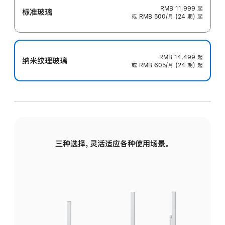
RMB 11,999
起
标准玻璃
或 RMB 500/月 (24 期) 起
RMB 14,499
起
纳米纹理玻璃
或 RMB 605/月 (24 期) 起
三种选择，灵活适应各种使用场景。
标