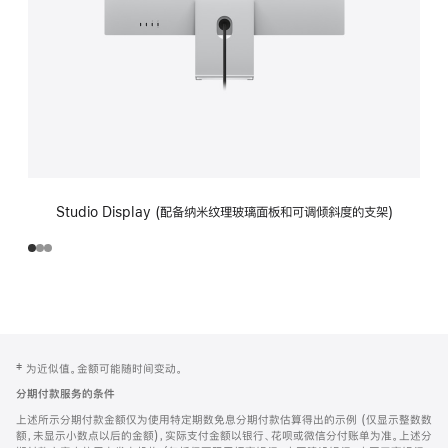
Studio Display (配备纳米纹理玻璃面板和可调倾斜度的支架)
网
脚
‡ 为近似值。金额可能随时间变动。
注
页
分期付款服务的条件
页
上述所示分期付款金额仅为使用特定期数免息分期付款估算得出的示例 (仅显示整数数
脚
额，未显示小数点以后的金额)，实际支付金额以银行、花呗或微信分付账单为准。上述分