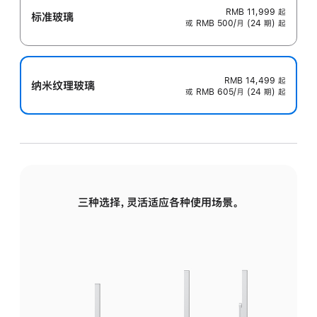
RMB 11,999
起
标准玻璃
或 RMB 500/月 (24 期) 起
RMB 14,499
起
纳米纹理玻璃
或 RMB 605/月 (24 期) 起
三种选择，灵活适应各种使用场景。
标