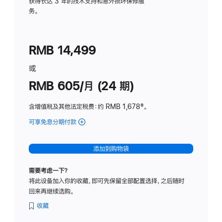
务
获得长达 3 年的技术支持和意外损坏保修服
务。
计
划
(适
RMB 14,499
用
于
或
Studio
RMB 605/月 (24 期)
Display
含增值税及其他法定税费
：约 RMB 1,678
脚
‡。
注
可享免息分期付款
(Studio
Display
-
添加到购物袋
纳
米
需要考虑一下？
纹
将此设备加入你的收藏，即可先保留全部配置选择，之后随时
理
回来再继续选购。
玻
璃
收藏
面