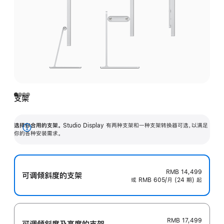
支架
选择你合用的支架。
Studio Display 有两种支架和一种支架转换器可选，以满足
展
你的各种安装需求。
开
RMB 14,499
可调倾斜度的支架
或 RMB 605/月 (24 期) 起
RMB 17,499
可调倾斜度及高‍度的支‍架