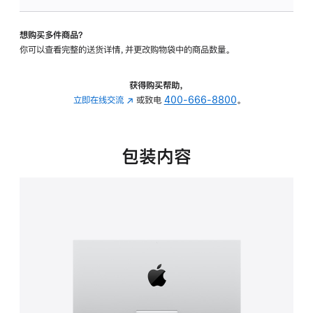
板
-
想购买多件商品？
可
你可以查看完整的送货详情，并更改购物袋中的商品数量。
调
倾
斜
获得购买帮助，
度
立即在线交流
(在
或致电
400-666-8800
。
的
新
支
窗
架
口
包装内容
的
中
分
打
期
开)
付
款
选
项)