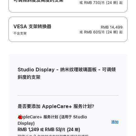
或 RMB 730/月 (24 期) 起
VESA 支架转换器
RMB 14,499
或 RMB 605/月 (24 期) 起
不含支架
Studio Display - 纳米纹理玻璃面板 - 可调倾
斜度的支架
是否要添加 AppleCare+ 服务计划？
AppleCare+ 服务计划 (适用于 Studio
AppleC
添加
Display)
服
RMB 1,249
或
RMB 53/月 (24 期)