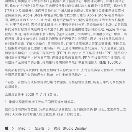
期付款方案由信用卡发卡机构 (包括但不限于招商银行、中国建设银行、中国工商银行
等，具体支持分期付款服务的可选择银行及对应分期付款方案请见付款页面)、蚂蚁金服
(花呗) 以及微信分付面向符合条件的中国大陆居民提供。部分银行会要求你通过支付
宝完成购买。Apple Store 零售店的分期付款方案可能与 Apple Store 在线商店不
同，请到店咨询 Specialist 专家。所有银行信用卡分期均需经你的信用卡发卡机构批
准；对于花呗分期，需经蚂蚁金服批准；对于微信分付分期，需经微信分付批准。如果你选
择的分期付款方案未获得信用卡发卡机构、蚂蚁金服或微信分付的批准，Apple 将不会
被告知原因。请参阅信用卡发卡机构 (包括但不限于招商银行、中国建设银行、中国工商
银行等，具体支持分期付款服务的可选择银行请见付款页面) 网站、支付宝网站和微信
分付服务页面，了解相关条件、费用和收费。订单可能需要满足特定金额要求，不同免息
分期期数对应的最低限额可能有所不同。上述分期付款服务只适用于个人消费者。企业
和教育机构客户、企业员工购买计划 (EPP) 和 Apple 员工购买计划 (EPP) 适用的分
期付款方案可能与上述方案不同，详情请参见教育商店、EPP 在线商店和企业商店。公
司信用卡无资格申请分期。招商银行分期付款单笔订单最高限额为 RMB 150000。
当商品有货并/或发货时，购物金额将计入你的信用卡、支付宝或微信分付账单。相关财
务费用将显示在你的信用卡对账单、支付宝或微信账户中。
产品按广告宣传价或标价提供分期付款服务。价格包含增值税。所有订单均可享受免费
送货服务。
此信息更新于 2026 年 7 月 30 日。
1. 重量依配置和制造工艺的不同而可能有所差异。
我们会使用你所在位置，为你更快显示送货选项。我们通过你的 IP 地址，或者你在上次
访问 Apple 网站时输入的位置信息，找到了你的位置。
Mac
显示器
购买 Studio Display