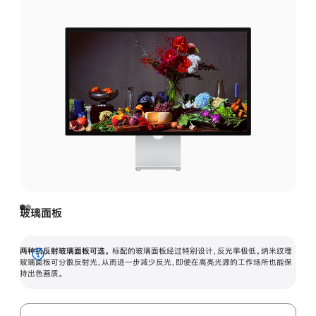
玻璃面板
两种抗反射玻璃面板可选。
标配的玻璃面板经过特别设计，反光率极低。纳米纹理
展
玻璃面板可分散反射光，从而进一步减少反光，即使在高亮光源的工作场所也能保
持出色画质。
开