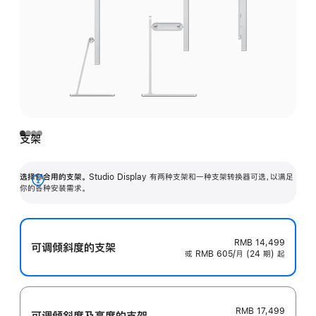
支架
选择你合用的支架。
Studio Display 有两种支架和一种支架转换器可选，以满足
展
你的各种安装需求。
开
RMB 14,499
可调倾斜度的支架
或 RMB 605/月 (24 期) 起
RMB 17,499
可调倾斜度及高‍度的支‍架