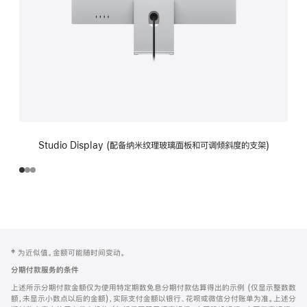
Studio Display (配备纳米纹理玻璃面板和可调倾斜度的支架)
网
脚
‡ 为近似值。金额可能随时间变动。
注
页
分期付款服务的条件
页
上述所示分期付款金额仅为使用特定期数免息分期付款估算得出的示例 (仅显示整数数
脚
额，未显示小数点以后的金额)，实际支付金额以银行、花呗或微信分付账单为准。上述分