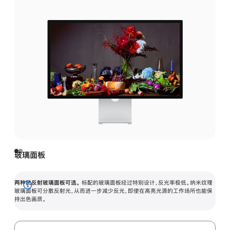
玻璃面板
两种抗反射玻璃面板可选。
标配的玻璃面板经过特别设计，反光率极低。纳米纹理
展
玻璃面板可分散反射光，从而进一步减少反光，即使在高亮光源的工作场所也能保
持出色画质。
开