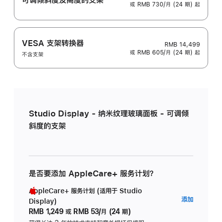
或 RMB 730/月 (24 期) 起
VESA 支架转换器
RMB 14,499
或 RMB 605/月 (24 期) 起
不含支架
Studio Display - 纳米纹理玻璃面板 - 可调倾
斜度的支架
是否要添加 AppleCare+ 服务计划？
AppleCare+ 服务计划 (适用于 Studio
AppleC
添加
Display)
服
RMB 1,249
或
RMB 53/月 (24 期)