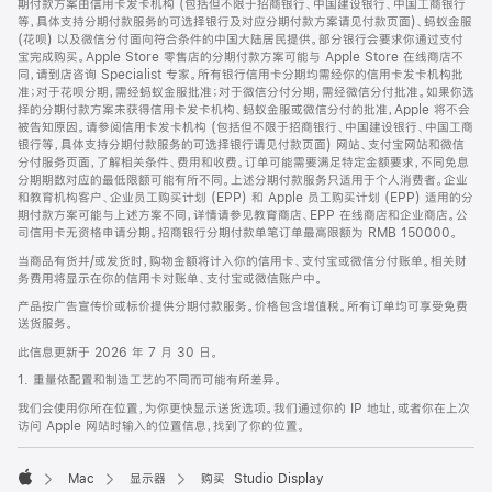
期付款方案由信用卡发卡机构 (包括但不限于招商银行、中国建设银行、中国工商银行
等，具体支持分期付款服务的可选择银行及对应分期付款方案请见付款页面)、蚂蚁金服
(花呗) 以及微信分付面向符合条件的中国大陆居民提供。部分银行会要求你通过支付
宝完成购买。Apple Store 零售店的分期付款方案可能与 Apple Store 在线商店不
同，请到店咨询 Specialist 专家。所有银行信用卡分期均需经你的信用卡发卡机构批
准；对于花呗分期，需经蚂蚁金服批准；对于微信分付分期，需经微信分付批准。如果你选
择的分期付款方案未获得信用卡发卡机构、蚂蚁金服或微信分付的批准，Apple 将不会
被告知原因。请参阅信用卡发卡机构 (包括但不限于招商银行、中国建设银行、中国工商
银行等，具体支持分期付款服务的可选择银行请见付款页面) 网站、支付宝网站和微信
分付服务页面，了解相关条件、费用和收费。订单可能需要满足特定金额要求，不同免息
分期期数对应的最低限额可能有所不同。上述分期付款服务只适用于个人消费者。企业
和教育机构客户、企业员工购买计划 (EPP) 和 Apple 员工购买计划 (EPP) 适用的分
期付款方案可能与上述方案不同，详情请参见教育商店、EPP 在线商店和企业商店。公
司信用卡无资格申请分期。招商银行分期付款单笔订单最高限额为 RMB 150000。
当商品有货并/或发货时，购物金额将计入你的信用卡、支付宝或微信分付账单。相关财
务费用将显示在你的信用卡对账单、支付宝或微信账户中。
产品按广告宣传价或标价提供分期付款服务。价格包含增值税。所有订单均可享受免费
送货服务。
此信息更新于 2026 年 7 月 30 日。
1. 重量依配置和制造工艺的不同而可能有所差异。
我们会使用你所在位置，为你更快显示送货选项。我们通过你的 IP 地址，或者你在上次
访问 Apple 网站时输入的位置信息，找到了你的位置。
Mac
显示器
购买 Studio Display