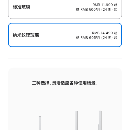
RMB 11,999
起
标准玻璃
或 RMB 500/月 (24 期) 起
RMB 14,499
起
纳米纹理玻璃
或 RMB 605/月 (24 期) 起
三种选择，灵活适应各种使用场景。
标