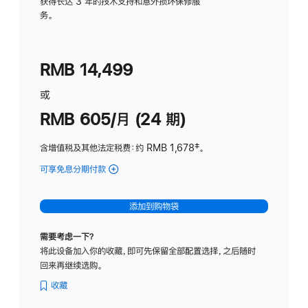
务
获得长达 3 年的技术支持和意外损坏保修服
务。
计
划
(适
RMB 14,499
用
于
或
Studio
RMB 605/月 (24 期)
Display
含增值税及其他法定税费
：约 RMB 1,678
脚
‡。
注
可享免息分期付款
(Studio
Display
-
添加到购物袋
纳
米
需要考虑一下？
纹
将此设备加入你的收藏，即可先保留全部配置选择，之后随时
理
回来再继续选购。
玻
璃
收藏
面