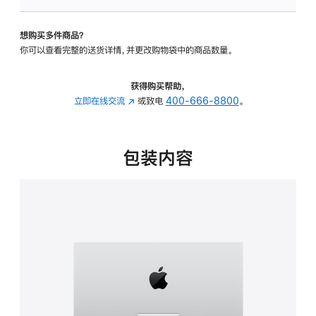
板
-
想购买多件商品？
可
你可以查看完整的送货详情，并更改购物袋中的商品数量。
调
倾
斜
获得购买帮助，
度
立即在线交流
(在
或致电
400-666-8800
。
的
新
支
窗
架
口
包装内容
的
中
分
打
期
开)
付
款
选
项)