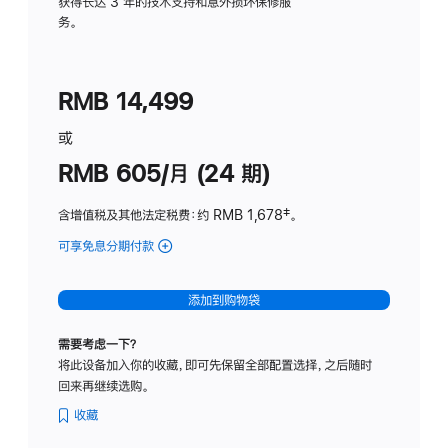
务
获得长达 3 年的技术支持和意外损坏保修服
务。
计
划
(适
RMB 14,499
用
于
或
Studio
RMB 605/月 (24 期)
Display
含增值税及其他法定税费
：约 RMB 1,678
脚
‡。
注
可享免息分期付款
(Studio
Display
-
添加到购物袋
纳
米
需要考虑一下？
纹
将此设备加入你的收藏，即可先保留全部配置选择，之后随时
理
回来再继续选购。
玻
璃
收藏
面