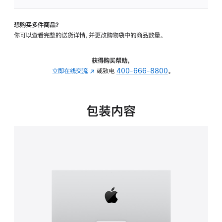
板
-
想购买多件商品？
可
你可以查看完整的送货详情，并更改购物袋中的商品数量。
调
倾
斜
获得购买帮助，
度
立即在线交流
(在
或致电
400-666-8800
。
的
新
支
窗
架
口
包装内容
的
中
分
打
期
开)
付
款
选
项)