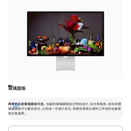
玻璃面板
两种抗反射玻璃面板可选。
标配的玻璃面板经过特别设计，反光率极低。纳米纹理
展
玻璃面板可分散反射光，从而进一步减少反光，即使在高亮光源的工作场所也能保
持出色画质。
开