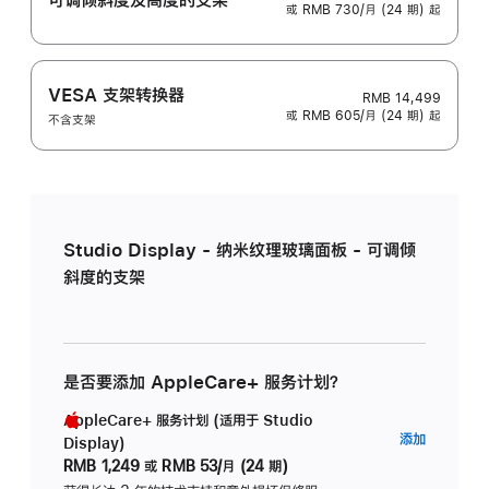
或 RMB 730/月 (24 期) 起
VESA 支架转换器
RMB 14,499
或 RMB 605/月 (24 期) 起
不含支架
Studio Display - 纳米纹理玻璃面板 - 可调倾
斜度的支架
是否要添加 AppleCare+ 服务计划？
AppleCare+ 服务计划 (适用于 Studio
AppleC
添加
Display)
服
RMB 1,249
或
RMB 53/月 (24 期)