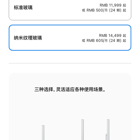
RMB 11,999
起
标准玻璃
或 RMB 500/月 (24 期) 起
RMB 14,499
起
纳米纹理玻璃
或 RMB 605/月 (24 期) 起
三种选择，灵活适应各种使用场景。
标