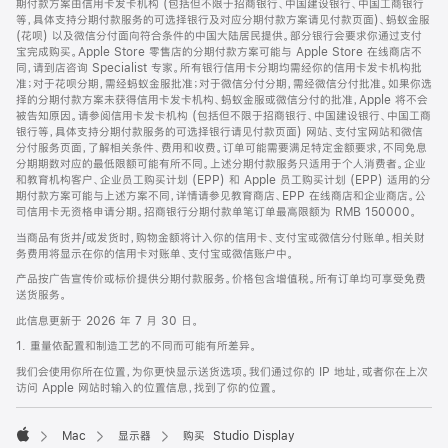
期付款方案由信用卡发卡机构 (包括但不限于招商银行、中国建设银行、中国工商银行
等，具体支持分期付款服务的可选择银行及对应分期付款方案请见付款页面)、蚂蚁金服
(花呗) 以及微信分付面向符合条件的中国大陆居民提供。部分银行会要求你通过支付
宝完成购买。Apple Store 零售店的分期付款方案可能与 Apple Store 在线商店不
同，请到店咨询 Specialist 专家。所有银行信用卡分期均需经你的信用卡发卡机构批
准；对于花呗分期，需经蚂蚁金服批准；对于微信分付分期，需经微信分付批准。如果你选
择的分期付款方案未获得信用卡发卡机构、蚂蚁金服或微信分付的批准，Apple 将不会
被告知原因。请参阅信用卡发卡机构 (包括但不限于招商银行、中国建设银行、中国工商
银行等，具体支持分期付款服务的可选择银行请见付款页面) 网站、支付宝网站和微信
分付服务页面，了解相关条件、费用和收费。订单可能需要满足特定金额要求，不同免息
分期期数对应的最低限额可能有所不同。上述分期付款服务只适用于个人消费者。企业
和教育机构客户、企业员工购买计划 (EPP) 和 Apple 员工购买计划 (EPP) 适用的分
期付款方案可能与上述方案不同，详情请参见教育商店、EPP 在线商店和企业商店。公
司信用卡无资格申请分期。招商银行分期付款单笔订单最高限额为 RMB 150000。
当商品有货并/或发货时，购物金额将计入你的信用卡、支付宝或微信分付账单。相关财
务费用将显示在你的信用卡对账单、支付宝或微信账户中。
产品按广告宣传价或标价提供分期付款服务。价格包含增值税。所有订单均可享受免费
送货服务。
此信息更新于 2026 年 7 月 30 日。
1. 重量依配置和制造工艺的不同而可能有所差异。
我们会使用你所在位置，为你更快显示送货选项。我们通过你的 IP 地址，或者你在上次
访问 Apple 网站时输入的位置信息，找到了你的位置。
Mac
显示器
购买 Studio Display