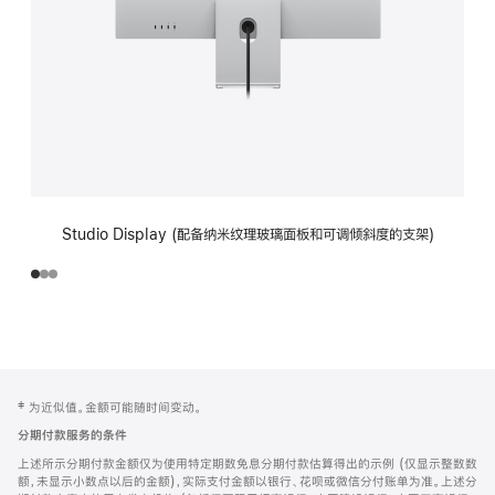
Studio Display (配备纳米纹理玻璃面板和可调倾斜度的支架)
网
脚
‡ 为近似值。金额可能随时间变动。
注
页
分期付款服务的条件
页
上述所示分期付款金额仅为使用特定期数免息分期付款估算得出的示例 (仅显示整数数
脚
额，未显示小数点以后的金额)，实际支付金额以银行、花呗或微信分付账单为准。上述分