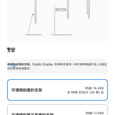
支架
选择你合用的支架。
Studio Display 有两种支架和一种支架转换器可选，以满足
展
你的各种安装需求。
开
RMB 14,499
可调倾斜度的支架
或 RMB 605/月 (24 期) 起
RMB 17,499
可调倾斜度及高‍度的支‍架