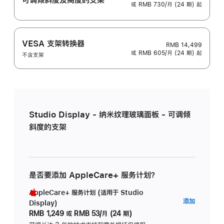
或 RMB 730/月 (24 期) 起
VESA 支架转换器
RMB 14,499
或 RMB 605/月 (24 期) 起
不含支架
Studio Display - 纳米纹理玻璃面板 - 可调倾
斜度的支架
是否要添加 AppleCare+ 服务计划？
AppleCare+ 服务计划 (适用于 Studio
AppleC
添加
Display)
服
RMB 1,249
或
RMB 53/月 (24 期)