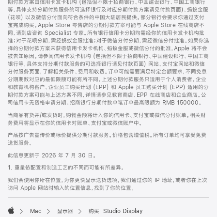
期付款方案由信用卡发卡机构 (包括但不限于招商银行、中国建设银行、中国工商银行
等，具体支持分期付款服务的可选择银行及对应分期付款方案请见付款页面)、蚂蚁金服
(花呗) 以及微信分付面向符合条件的中国大陆居民提供。部分银行会要求你通过支付
宝完成购买。Apple Store 零售店的分期付款方案可能与 Apple Store 在线商店不
同，请到店咨询 Specialist 专家。所有银行信用卡分期均需经你的信用卡发卡机构批
准；对于花呗分期，需经蚂蚁金服批准；对于微信分付分期，需经微信分付批准。如果你选
择的分期付款方案未获得信用卡发卡机构、蚂蚁金服或微信分付的批准，Apple 将不会
被告知原因。请参阅信用卡发卡机构 (包括但不限于招商银行、中国建设银行、中国工商
银行等，具体支持分期付款服务的可选择银行请见付款页面) 网站、支付宝网站和微信
分付服务页面，了解相关条件、费用和收费。订单可能需要满足特定金额要求，不同免息
分期期数对应的最低限额可能有所不同。上述分期付款服务只适用于个人消费者。企业
和教育机构客户、企业员工购买计划 (EPP) 和 Apple 员工购买计划 (EPP) 适用的分
期付款方案可能与上述方案不同，详情请参见教育商店、EPP 在线商店和企业商店。公
司信用卡无资格申请分期。招商银行分期付款单笔订单最高限额为 RMB 150000。
当商品有货并/或发货时，购物金额将计入你的信用卡、支付宝或微信分付账单。相关财
务费用将显示在你的信用卡对账单、支付宝或微信账户中。
产品按广告宣传价或标价提供分期付款服务。价格包含增值税。所有订单均可享受免费
送货服务。
此信息更新于 2026 年 7 月 30 日。
1. 重量依配置和制造工艺的不同而可能有所差异。
我们会使用你所在位置，为你更快显示送货选项。我们通过你的 IP 地址，或者你在上次
访问 Apple 网站时输入的位置信息，找到了你的位置。
Mac
显示器
购买 Studio Display