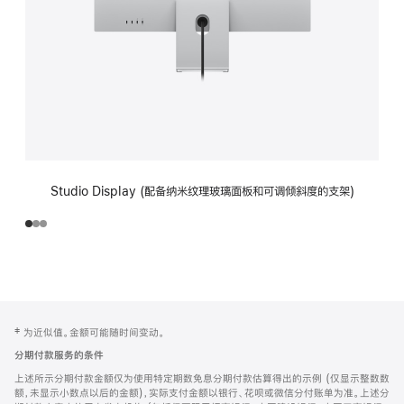
Studio Display (配备纳米纹理玻璃面板和可调倾斜度的支架)
网
脚
‡ 为近似值。金额可能随时间变动。
注
页
分期付款服务的条件
页
上述所示分期付款金额仅为使用特定期数免息分期付款估算得出的示例 (仅显示整数数
脚
额，未显示小数点以后的金额)，实际支付金额以银行、花呗或微信分付账单为准。上述分