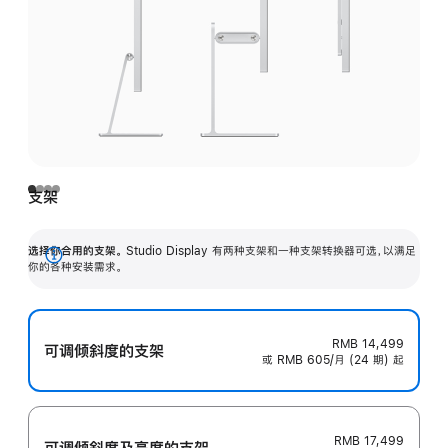
支架
选择你合用的支架。
Studio Display 有两种支架和一种支架转换器可选，以满足
展
你的各种安装需求。
开
RMB 14,499
可调倾斜度的支架
或 RMB 605/月 (24 期) 起
RMB 17,499
可调倾斜度及高‍度的支‍架