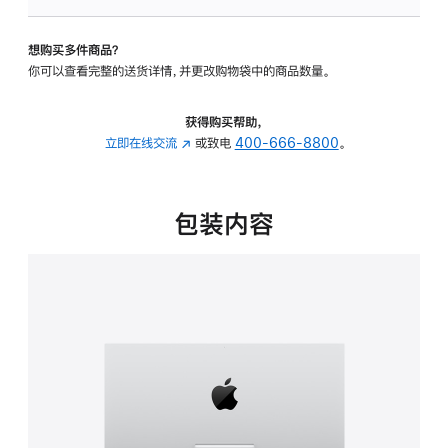
板
-
想购买多件商品？
可
你可以查看完整的送货详情，并更改购物袋中的商品数量。
调
倾
斜
获得购买帮助，
度
立即在线交流
(在
或致电
400-666-8800
。
的
新
支
窗
架
口
包装内容
的
中
分
打
期
开)
付
款
选
项)