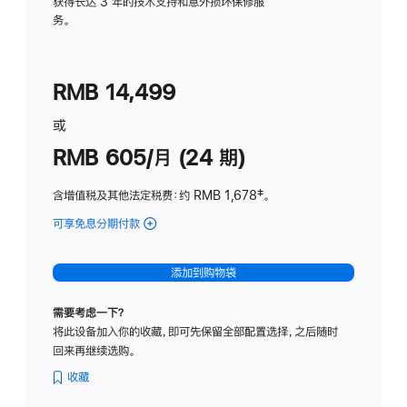
务
获得长达 3 年的技术支持和意外损坏保修服
务。
计
划
(适
RMB 14,499
用
于
或
Studio
RMB 605/月 (24 期)
Display
含增值税及其他法定税费
：约 RMB 1,678
脚
‡。
注
可享免息分期付款
(Studio
Display
-
添加到购物袋
纳
米
需要考虑一下？
纹
将此设备加入你的收藏，即可先保留全部配置选择，之后随时
理
回来再继续选购。
玻
璃
收藏
面