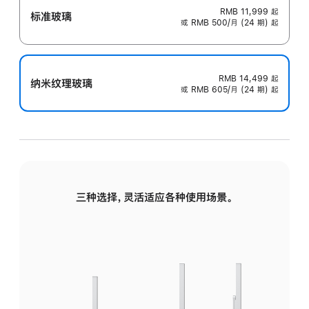
RMB 11,999
起
标准玻璃
或 RMB 500/月 (24 期) 起
RMB 14,499
起
纳米纹理玻璃
或 RMB 605/月 (24 期) 起
三种选择，灵活适应各种使用场景。
标