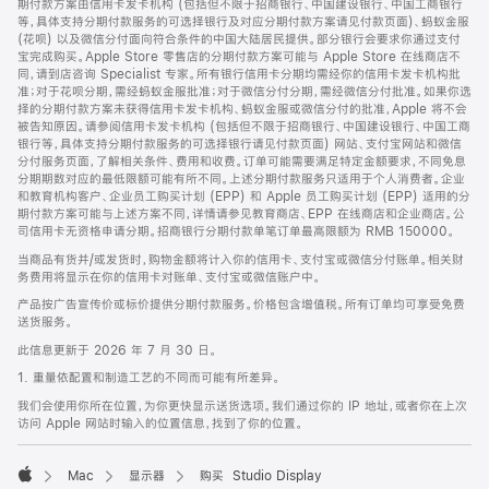
期付款方案由信用卡发卡机构 (包括但不限于招商银行、中国建设银行、中国工商银行
等，具体支持分期付款服务的可选择银行及对应分期付款方案请见付款页面)、蚂蚁金服
(花呗) 以及微信分付面向符合条件的中国大陆居民提供。部分银行会要求你通过支付
宝完成购买。Apple Store 零售店的分期付款方案可能与 Apple Store 在线商店不
同，请到店咨询 Specialist 专家。所有银行信用卡分期均需经你的信用卡发卡机构批
准；对于花呗分期，需经蚂蚁金服批准；对于微信分付分期，需经微信分付批准。如果你选
择的分期付款方案未获得信用卡发卡机构、蚂蚁金服或微信分付的批准，Apple 将不会
被告知原因。请参阅信用卡发卡机构 (包括但不限于招商银行、中国建设银行、中国工商
银行等，具体支持分期付款服务的可选择银行请见付款页面) 网站、支付宝网站和微信
分付服务页面，了解相关条件、费用和收费。订单可能需要满足特定金额要求，不同免息
分期期数对应的最低限额可能有所不同。上述分期付款服务只适用于个人消费者。企业
和教育机构客户、企业员工购买计划 (EPP) 和 Apple 员工购买计划 (EPP) 适用的分
期付款方案可能与上述方案不同，详情请参见教育商店、EPP 在线商店和企业商店。公
司信用卡无资格申请分期。招商银行分期付款单笔订单最高限额为 RMB 150000。
当商品有货并/或发货时，购物金额将计入你的信用卡、支付宝或微信分付账单。相关财
务费用将显示在你的信用卡对账单、支付宝或微信账户中。
产品按广告宣传价或标价提供分期付款服务。价格包含增值税。所有订单均可享受免费
送货服务。
此信息更新于 2026 年 7 月 30 日。
1. 重量依配置和制造工艺的不同而可能有所差异。
我们会使用你所在位置，为你更快显示送货选项。我们通过你的 IP 地址，或者你在上次
访问 Apple 网站时输入的位置信息，找到了你的位置。
Mac
显示器
购买 Studio Display