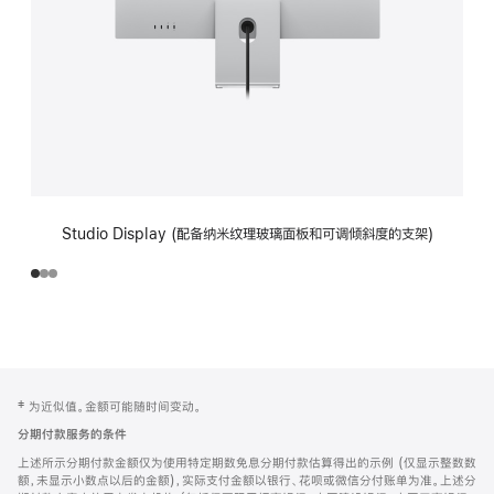
Studio Display (配备纳米纹理玻璃面板和可调倾斜度的支架)
网
脚
‡ 为近似值。金额可能随时间变动。
注
页
分期付款服务的条件
页
上述所示分期付款金额仅为使用特定期数免息分期付款估算得出的示例 (仅显示整数数
脚
额，未显示小数点以后的金额)，实际支付金额以银行、花呗或微信分付账单为准。上述分