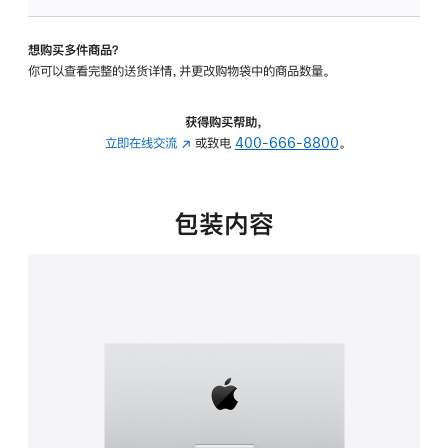
板
-
想购买多件商品？
可
你可以查看完整的送货详情，并更改购物袋中的商品数量。
调
倾
斜
获得购买帮助，
度
立即在线交流
(在
或致电
400-666-8800
。
的
新
支
窗
架
口
包装内容
的
中
分
打
期
开)
付
款
选
项)