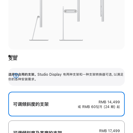
支架
选择你合用的支架。
Studio Display 有两种支架和一种支架转换器可选，以满足
展
你的各种安装需求。
开
RMB 14,499
可调倾斜度的支架
或 RMB 605/月 (24 期) 起
RMB 17,499
可调倾斜度及高‍度的支‍架