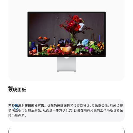
玻璃面板
两种抗反射玻璃面板可选。
标配的玻璃面板经过特别设计，反光率极低。纳米纹理
展
玻璃面板可分散反射光，从而进一步减少反光，即使在高亮光源的工作场所也能保
持出色画质。
开