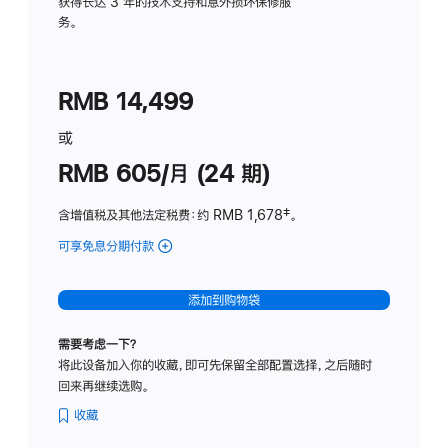
务
获得长达 3 年的技术支持和意外损坏保修服
务。
计
划
(适
RMB 14,499
用
于
或
Studio
RMB 605/月 (24 期)
Display
含增值税及其他法定税费
：约 RMB 1,678
脚
‡。
注
可享免息分期付款
(Studio
Display
-
添加到购物袋
纳
米
需要考虑一下？
纹
将此设备加入你的收藏，即可先保留全部配置选择，之后随时
理
回来再继续选购。
玻
璃
收藏
面