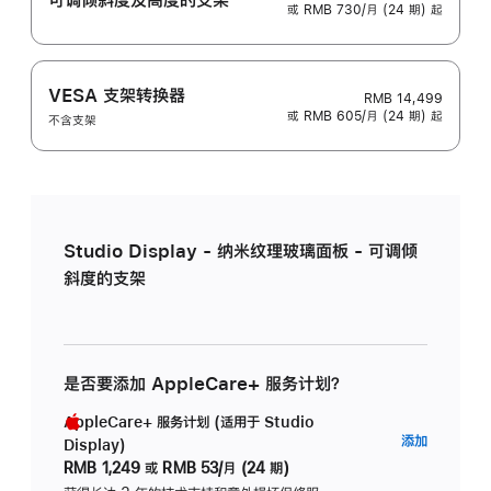
或 RMB 730/月 (24 期) 起
VESA 支架转换器
RMB 14,499
或 RMB 605/月 (24 期) 起
不含支架
Studio Display - 纳米纹理玻璃面板 - 可调倾
斜度的支架
是否要添加 AppleCare+ 服务计划？
AppleCare+ 服务计划 (适用于 Studio
AppleC
添加
Display)
服
RMB 1,249
或
RMB 53/月 (24 期)