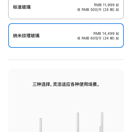
RMB 11,999
起
标准玻璃
或 RMB 500/月 (24 期) 起
RMB 14,499
起
纳米纹理玻璃
或 RMB 605/月 (24 期) 起
三种选择，灵活适应各种使用场景。
标