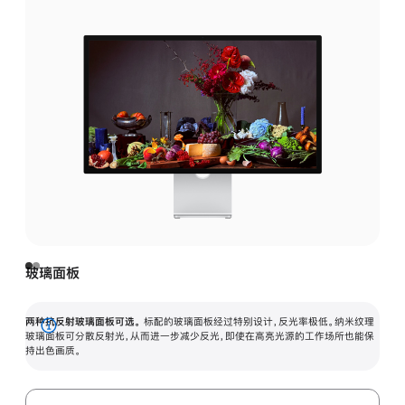
玻璃面板
两种抗反射玻璃面板可选。
标配的玻璃面板经过特别设计，反光率极低。纳米纹理
展
玻璃面板可分散反射光，从而进一步减少反光，即使在高亮光源的工作场所也能保
持出色画质。
开