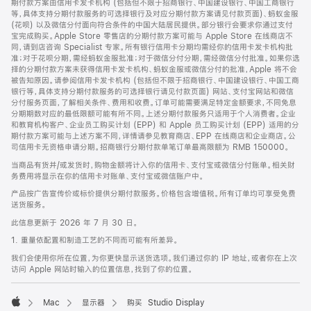
期付款方案由信用卡发卡机构 (包括但不限于招商银行、中国建设银行、中国工商银行
等，具体支持分期付款服务的可选择银行及对应分期付款方案请见付款页面)、蚂蚁金服
(花呗) 以及微信分付面向符合条件的中国大陆居民提供。部分银行会要求你通过支付
宝完成购买。Apple Store 零售店的分期付款方案可能与 Apple Store 在线商店不
同，请到店咨询 Specialist 专家。所有银行信用卡分期均需经你的信用卡发卡机构批
准；对于花呗分期，需经蚂蚁金服批准；对于微信分付分期，需经微信分付批准。如果你选
择的分期付款方案未获得信用卡发卡机构、蚂蚁金服或微信分付的批准，Apple 将不会
被告知原因。请参阅信用卡发卡机构 (包括但不限于招商银行、中国建设银行、中国工商
银行等，具体支持分期付款服务的可选择银行请见付款页面) 网站、支付宝网站和微信
分付服务页面，了解相关条件、费用和收费。订单可能需要满足特定金额要求，不同免息
分期期数对应的最低限额可能有所不同。上述分期付款服务只适用于个人消费者。企业
和教育机构客户、企业员工购买计划 (EPP) 和 Apple 员工购买计划 (EPP) 适用的分
期付款方案可能与上述方案不同，详情请参见教育商店、EPP 在线商店和企业商店。公
司信用卡无资格申请分期。招商银行分期付款单笔订单最高限额为 RMB 150000。
当商品有货并/或发货时，购物金额将计入你的信用卡、支付宝或微信分付账单。相关财
务费用将显示在你的信用卡对账单、支付宝或微信账户中。
产品按广告宣传价或标价提供分期付款服务。价格包含增值税。所有订单均可享受免费
送货服务。
此信息更新于 2026 年 7 月 30 日。
1. 重量依配置和制造工艺的不同而可能有所差异。
我们会使用你所在位置，为你更快显示送货选项。我们通过你的 IP 地址，或者你在上次
访问 Apple 网站时输入的位置信息，找到了你的位置。
Mac
显示器
购买 Studio Display