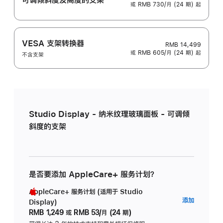
或 RMB 730/月 (24 期) 起
VESA 支架转换器
RMB 14,499
或 RMB 605/月 (24 期) 起
不含支架
Studio Display - 纳米纹理玻璃面板 - 可调倾
斜度的支架
是否要添加 AppleCare+ 服务计划？
AppleCare+ 服务计划 (适用于 Studio
AppleC
添加
Display)
服
RMB 1,249
或
RMB 53/月 (24 期)