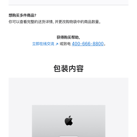
板
-
想购买多件商品？
可
你可以查看完整的送货详情，并更改购物袋中的商品数量。
调
倾
斜
获得购买帮助，
度
立即在线交流
(在
或致电
400-666-8800
。
的
新
支
窗
架
口
包装内容
的
中
分
打
期
开)
付
款
选
项)