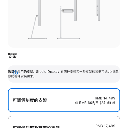
支架
选择你合用的支架。
Studio Display 有两种支架和一种支架转换器可选，以满足
展
你的各种安装需求。
开
RMB 14,499
可调倾斜度的支架
或 RMB 605/月 (24 期) 起
RMB 17,499
可调倾斜度及高‍度的支‍架