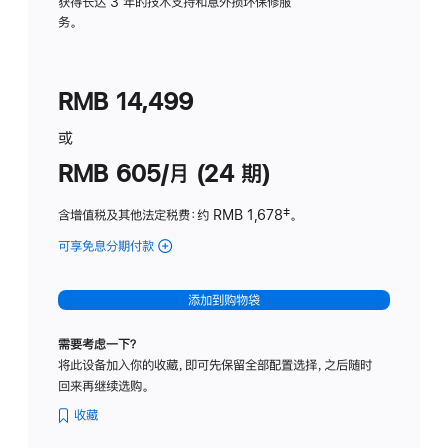
务
获得长达 3 年的技术支持和意外损坏保修服
务。
计
划
(适
RMB 14,499
用
于
或
Studio
RMB 605/月 (24 期)
Display
含增值税及其他法定税费
：约 RMB 1,678
脚
‡。
注
可享免息分期付款
(Studio
Display
-
添加到购物袋
纳
米
需要考虑一下？
纹
将此设备加入你的收藏，即可先保留全部配置选择，之后随时
理
回来再继续选购。
玻
璃
收藏
面