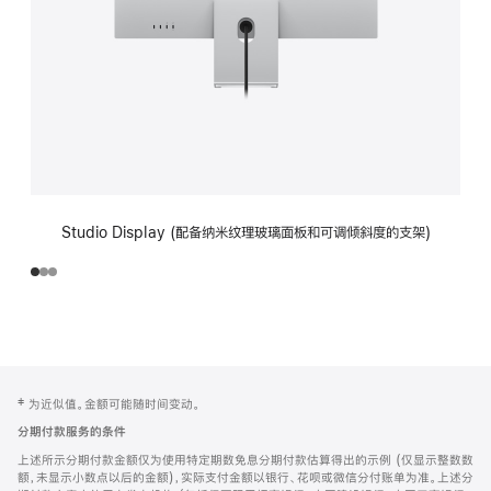
Studio Display (配备纳米纹理玻璃面板和可调倾斜度的支架)
网
脚
‡ 为近似值。金额可能随时间变动。
注
页
分期付款服务的条件
页
上述所示分期付款金额仅为使用特定期数免息分期付款估算得出的示例 (仅显示整数数
脚
额，未显示小数点以后的金额)，实际支付金额以银行、花呗或微信分付账单为准。上述分