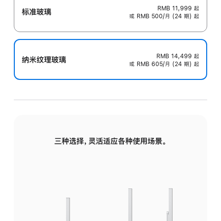
RMB 11,999
起
标准玻璃
或 RMB 500/月 (24 期) 起
RMB 14,499
起
纳米纹理玻璃
或 RMB 605/月 (24 期) 起
三种选择，灵活适应各种使用场景。
标