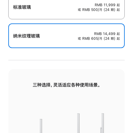
RMB 11,999
起
标准玻璃
或 RMB 500/月 (24 期) 起
RMB 14,499
起
纳米纹理玻璃
或 RMB 605/月 (24 期) 起
三种选择，灵活适应各种使用场景。
标