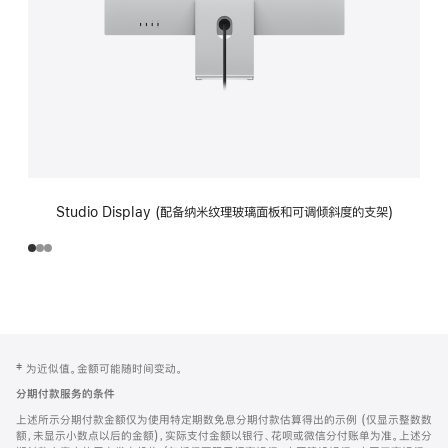
Studio Display (配备纳米纹理玻璃面板和可调倾斜度的支架)
网
脚
‡ 为近似值。金额可能随时间变动。
注
页
分期付款服务的条件
页
上述所示分期付款金额仅为使用特定期数免息分期付款估算得出的示例 (仅显示整数数
脚
额，未显示小数点以后的金额)，实际支付金额以银行、花呗或微信分付账单为准。上述分