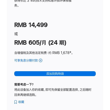
务
获得长达 3 年的技术支持和意外损坏保修服
务。
计
划
(适
RMB 14,499
用
于
或
Studio
RMB 605/月 (24 期)
Display
含增值税及其他法定税费
：约 RMB 1,678
脚
‡。
注
可享免息分期付款
(Studio
Display
-
添加到购物袋
纳
米
需要考虑一下？
纹
将此设备加入你的收藏，即可先保留全部配置选择，之后随时
理
回来再继续选购。
玻
璃
收藏
面