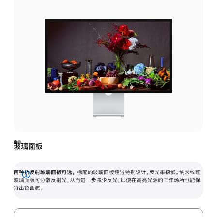
玻璃面板
两种抗反射玻璃面板可选。
标配的玻璃面板经过特别设计，反光率极低。纳米纹理
展
玻璃面板可分散反射光，从而进一步减少反光，即使在高亮光源的工作场所也能保
持出色画质。
开