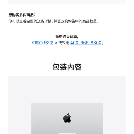
板
-
想购买多件商品？
可
你可以查看完整的送货详情，并更改购物袋中的商品数量。
调
倾
斜
获得购买帮助，
度
立即在线交流
(在
或致电
400-666-8800
。
的
新
支
窗
架
口
包装内容
的
中
分
打
期
开)
付
款
选
项)