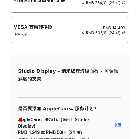
或 RMB 730/月 (24 期) 起
VESA 支架转换器
RMB 14,499
或 RMB 605/月 (24 期) 起
不含支架
Studio Display - 纳米纹理玻璃面板 - 可调倾
斜度的支架
是否要添加 AppleCare+ 服务计划？
AppleCare+ 服务计划 (适用于 Studio
AppleC
添加
Display)
服
RMB 1,249
或
RMB 53/月 (24 期)