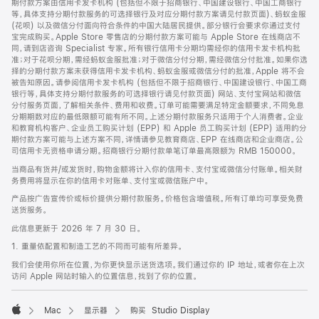
期付款方案由信用卡发卡机构 (包括但不限于招商银行、中国建设银行、中国工商银行
等，具体支持分期付款服务的可选择银行及对应分期付款方案请见付款页面)、蚂蚁金服
(花呗) 以及微信分付面向符合条件的中国大陆居民提供。部分银行会要求你通过支付
宝完成购买。Apple Store 零售店的分期付款方案可能与 Apple Store 在线商店不
同，请到店咨询 Specialist 专家。所有银行信用卡分期均需经你的信用卡发卡机构批
准；对于花呗分期，需经蚂蚁金服批准；对于微信分付分期，需经微信分付批准。如果你选
择的分期付款方案未获得信用卡发卡机构、蚂蚁金服或微信分付的批准，Apple 将不会
被告知原因。请参阅信用卡发卡机构 (包括但不限于招商银行、中国建设银行、中国工商
银行等，具体支持分期付款服务的可选择银行请见付款页面) 网站、支付宝网站和微信
分付服务页面，了解相关条件、费用和收费。订单可能需要满足特定金额要求，不同免息
分期期数对应的最低限额可能有所不同。上述分期付款服务只适用于个人消费者。企业
和教育机构客户、企业员工购买计划 (EPP) 和 Apple 员工购买计划 (EPP) 适用的分
期付款方案可能与上述方案不同，详情请参见教育商店、EPP 在线商店和企业商店。公
司信用卡无资格申请分期。招商银行分期付款单笔订单最高限额为 RMB 150000。
当商品有货并/或发货时，购物金额将计入你的信用卡、支付宝或微信分付账单。相关财
务费用将显示在你的信用卡对账单、支付宝或微信账户中。
产品按广告宣传价或标价提供分期付款服务。价格包含增值税。所有订单均可享受免费
送货服务。
此信息更新于 2026 年 7 月 30 日。
1. 重量依配置和制造工艺的不同而可能有所差异。
我们会使用你所在位置，为你更快显示送货选项。我们通过你的 IP 地址，或者你在上次
访问 Apple 网站时输入的位置信息，找到了你的位置。
Mac
显示器
购买 Studio Display