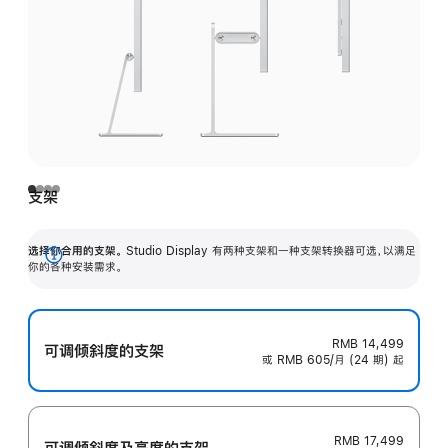
支架
选择你合用的支架。
Studio Display 有两种支架和一种支架转换器可选，以满足
展
你的各种安装需求。
开
RMB 14,499
可调倾斜度的支架
或 RMB 605/月 (24 期) 起
RMB 17,499
可调倾斜度及高‍度的支‍架