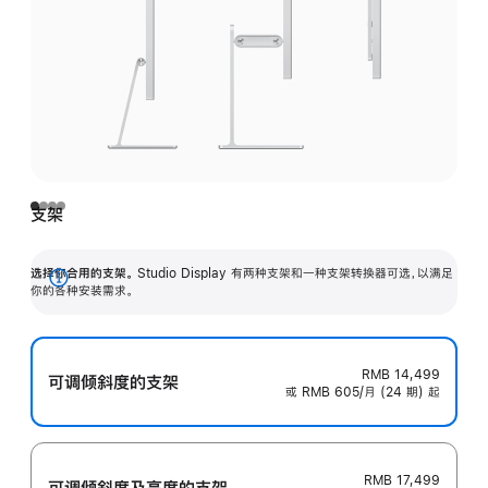
支架
选择你合用的支架。
Studio Display 有两种支架和一种支架转换器可选，以满足
展
你的各种安装需求。
开
RMB 14,499
可调倾斜度的支架
或 RMB 605/月 (24 期) 起
RMB 17,499
可调倾斜度及高‍度的支‍架