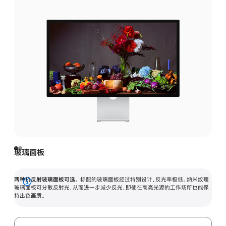
玻璃面板
两种抗反射玻璃面板可选。
标配的玻璃面板经过特别设计，反光率极低。纳米纹理
展
玻璃面板可分散反射光，从而进一步减少反光，即使在高亮光源的工作场所也能保
持出色画质。
开