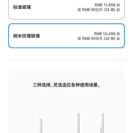
RMB 11,999
起
标准玻璃
或 RMB 500/月 (24 期) 起
RMB 14,499
起
纳米纹理玻璃
或 RMB 605/月 (24 期) 起
三种选择，灵活适应各种使用场景。
标