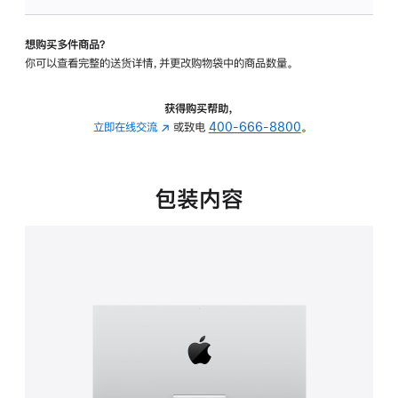
板
-
想购买多件商品？
可
你可以查看完整的送货详情，并更改购物袋中的商品数量。
调
倾
斜
获得购买帮助，
度
立即在线交流
(在
或致电
400-666-8800
。
的
新
支
窗
架
口
包装内容
的
中
分
打
期
开)
付
款
选
项)