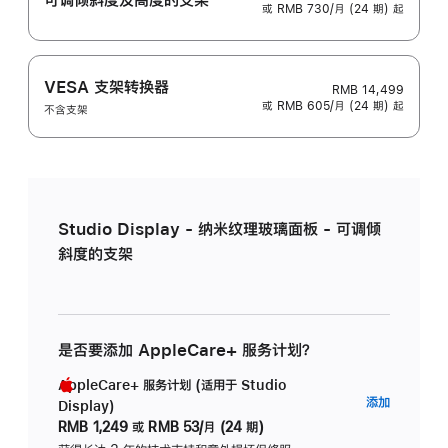
或 RMB 730/月 (24 期) 起
VESA 支架转换器
RMB 14,499
或 RMB 605/月 (24 期) 起
不含支架
Studio Display - 纳米纹理玻璃面板 - 可调倾
斜度的支架
是否要添加 AppleCare+ 服务计划？
AppleCare+ 服务计划 (适用于 Studio
AppleC
添加
Display)
服
RMB 1,249
或
RMB 53/月 (24 期)