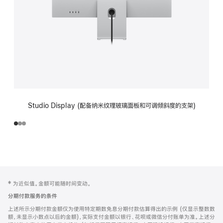
Studio Display (配备纳米纹理玻璃面板和可调倾斜度的支架)
网
脚
‡ 为近似值。金额可能随时间变动。
注
页
分期付款服务的条件
页
上述所示分期付款金额仅为使用特定期数免息分期付款估算得出的示例 (仅显示整数数
脚
额，未显示小数点以后的金额)，实际支付金额以银行、花呗或微信分付账单为准。上述分