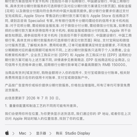
期付款方案由信用卡发卡机构 (包括但不限于招商银行、中国建设银行、中国工商银行
等，具体支持分期付款服务的可选择银行及对应分期付款方案请见付款页面)、蚂蚁金服
(花呗) 以及微信分付面向符合条件的中国大陆居民提供。部分银行会要求你通过支付
宝完成购买。Apple Store 零售店的分期付款方案可能与 Apple Store 在线商店不
同，请到店咨询 Specialist 专家。所有银行信用卡分期均需经你的信用卡发卡机构批
准；对于花呗分期，需经蚂蚁金服批准；对于微信分付分期，需经微信分付批准。如果你选
择的分期付款方案未获得信用卡发卡机构、蚂蚁金服或微信分付的批准，Apple 将不会
被告知原因。请参阅信用卡发卡机构 (包括但不限于招商银行、中国建设银行、中国工商
银行等，具体支持分期付款服务的可选择银行请见付款页面) 网站、支付宝网站和微信
分付服务页面，了解相关条件、费用和收费。订单可能需要满足特定金额要求，不同免息
分期期数对应的最低限额可能有所不同。上述分期付款服务只适用于个人消费者。企业
和教育机构客户、企业员工购买计划 (EPP) 和 Apple 员工购买计划 (EPP) 适用的分
期付款方案可能与上述方案不同，详情请参见教育商店、EPP 在线商店和企业商店。公
司信用卡无资格申请分期。招商银行分期付款单笔订单最高限额为 RMB 150000。
当商品有货并/或发货时，购物金额将计入你的信用卡、支付宝或微信分付账单。相关财
务费用将显示在你的信用卡对账单、支付宝或微信账户中。
产品按广告宣传价或标价提供分期付款服务。价格包含增值税。所有订单均可享受免费
送货服务。
此信息更新于 2026 年 7 月 30 日。
1. 重量依配置和制造工艺的不同而可能有所差异。
我们会使用你所在位置，为你更快显示送货选项。我们通过你的 IP 地址，或者你在上次
访问 Apple 网站时输入的位置信息，找到了你的位置。
Mac
显示器
购买 Studio Display