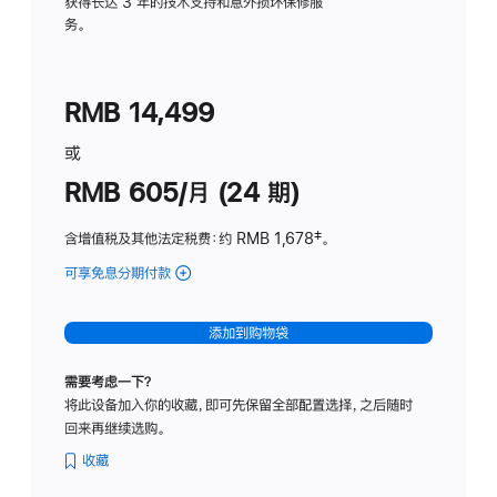
务
获得长达 3 年的技术支持和意外损坏保修服
务。
计
划
(适
RMB 14,499
用
于
或
Studio
RMB 605/月 (24 期)
Display
含增值税及其他法定税费
：约 RMB 1,678
脚
‡。
注
可享免息分期付款
(Studio
Display
-
添加到购物袋
纳
米
需要考虑一下？
纹
将此设备加入你的收藏，即可先保留全部配置选择，之后随时
理
回来再继续选购。
玻
璃
收藏
面