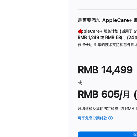
是否要添加 AppleCare+
AppleCare+ 服务计划 (适用于 Stu
RMB 1,249
或
RMB 53/月 (24 
获得长达 3 年的技术支持和意外损
RMB 14,499
或
RMB 605/月 (
含增值税及其他法定税费
：约 RMB 1
可享免息分期付款
(Studio
Display
-
添