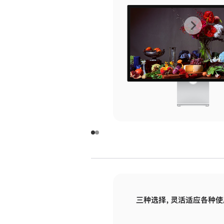
上
下
一
一
张
张
图
图
库
库
图
图
片
片
-
-
玻
玻
璃
璃
三种选择，灵活适应各种使
面
面
板
板