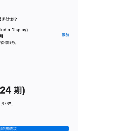
 服务计划？
dio Display)
AppleCare+
添加
期)
服
坏保修服务。
务
计
划
(适
用
于
24 期)
Studio
Display)
,678
脚
‡。
注
加到购物袋