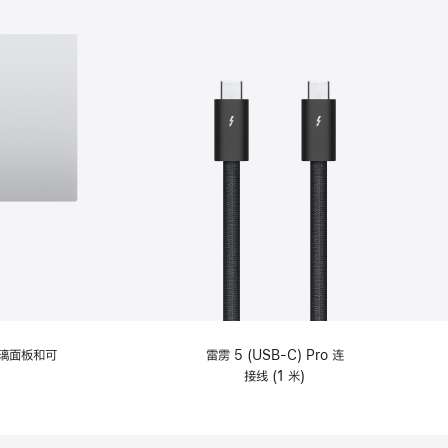
选
项)
理玻璃面板和可
雷雳 5 (USB-C) Pro 连
接线 (1 米)