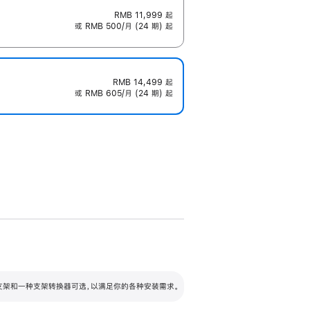
RMB 11,999
起
或 RMB 500/月 (24 期) 起
RMB 14,499
起
或 RMB 605/月 (24 期) 起
配可调倾斜度及高度的支架，额外增加 105
VESA 支架转换器
 有两种支架和一种支架转换器可选，以满足你的各种安装需求。
毫米的高度调节范围。
容的支架 (未随附)