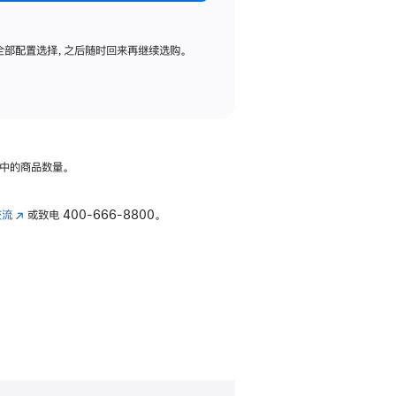
全部配置选择，之后随时回来再继续选购。
中的商品数量。
交流
(在
或致电
400-666-8800。
新
窗
口
中
打
开)