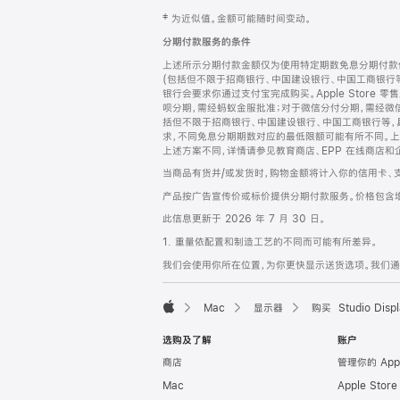
网
脚
‡ 为近似值。金额可能随时间变动。
注
页
分期付款服务的条件
页
上述所示分期付款金额仅为使用特定期数免息分期付款估
脚
(包括但不限于招商银行、中国建设银行、中国工商银行
银行会要求你通过支付宝完成购买。Apple Store 零
呗分期，需经蚂蚁金服批准；对于微信分付分期，需经微信
括但不限于招商银行、中国建设银行、中国工商银行等，
求，不同免息分期期数对应的最低限额可能有所不同。上述分
上述方案不同，详情请参见教育商店、EPP 在线商店和
当商品有货并/或发货时，购物金额将计入你的信用卡、
产品按广告宣传价或标价提供分期付款服务。价格包含
此信息更新于 2026 年 7 月 30 日。
1. 重量依配置和制造工艺的不同而可能有所差异。
我们会使用你所在位置，为你更快显示送货选项。我们通过你
Mac
显示器
购买 Studio Displ
Apple
选购及了解
账户
商店
管理你的 App
Mac
Apple Stor