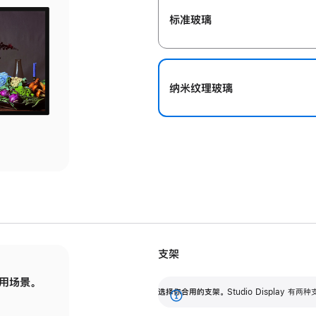
标准玻璃
纳米纹理玻璃
支架
用场景。
标配可调倾斜度的支架，提供 30 度的倾斜度
选
选择你合用的支架。
Studio Display
调节范围。
展