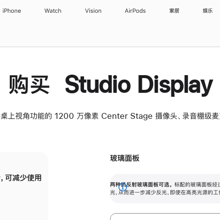
iPhone
Watch
Vision
AirPods
家居
娱乐
购买 Studio Display
桌上视角功能的 1200 万像素 Center Stage 摄像头、录音棚
玻璃面板
，可减少使用
纳米纹理玻璃面板可进一步减少反光，即使在
两种抗反射玻璃面板可选。
标配的玻璃面板经
。
有高亮光源的场所使用，也能保持出色画质。
展
光，从而进一步减少反光，即使在高亮光源的工
开