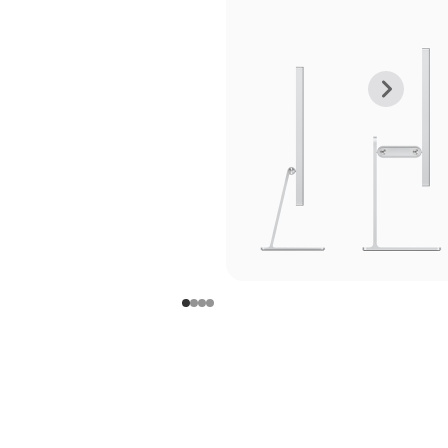
上
下
一
一
张
张
图
图
库
库
图
图
片
片
-
-
支
支
架
架