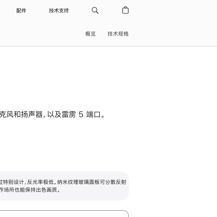
配件
技术支持
概览
技术规格
级麦克风和扬声器，以及雷雳 5 端口。
过特别设计，反光率极低。纳米纹理玻璃面板可分散反射
作场所也能保持出色画质。