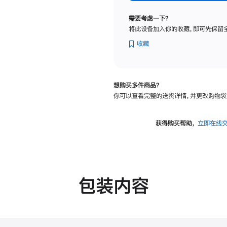
纳
米
需要考虑一下？
纹
将此设备加入你的收藏，即可先保留
理
玻
收藏
璃
面
板
想购买多件商品？
-
你可以查看完整的送货详情，并更改购物袋
可
调
倾
获得购买帮助，
立即在线
斜
度
的
支
架
包装内容
的
分
期
付
款