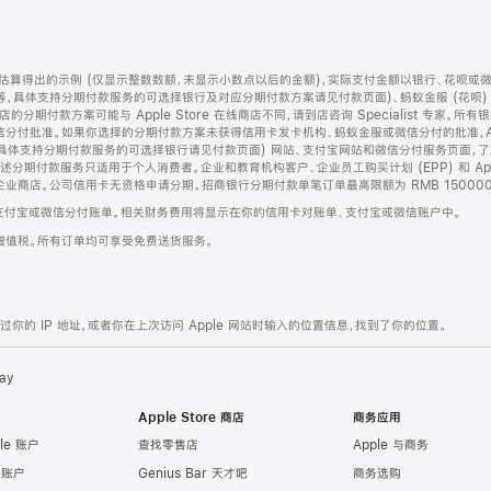
算得出的示例 (仅显示整数数额，未显示小数点以后的金额)，实际支付金额以银行、花呗或
等，具体支持分期付款服务的可选择银行及对应分期付款方案请见付款页面)、蚂蚁金服 (花呗
售店的分期付款方案可能与 Apple Store 在线商店不同，请到店咨询 Specialist 专
分付批准。如果你选择的分期付款方案未获得信用卡发卡机构、蚂蚁金服或微信分付的批准，Ap
具体支持分期付款服务的可选择银行请见付款页面) 网站、支付宝网站和微信分付服务页面，
期付款服务只适用于个人消费者。企业和教育机构客户、企业员工购买计划 (EPP) 和 Appl
企业商店。公司信用卡无资格申请分期。招商银行分期付款单笔订单最高限额为 RMB 150000
支付宝或微信分付账单。相关财务费用将显示在你的信用卡对账单、支付宝或微信账户中。
增值税。所有订单均可享受免费送货服务。
的 IP 地址，或者你在上次访问 Apple 网站时输入的位置信息，找到了你的位置。
ay
Apple Store 商店
商务应用
le 账户
查找零售店
Apple 与商务
e 账户
Genius Bar 天才吧
商务选购