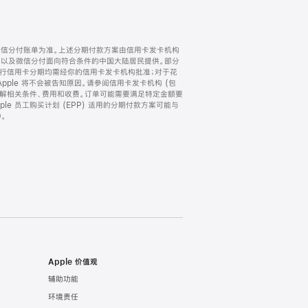
微信分付账单为准。上述分期付款方案由信用卡发卡机构
) 以及微信分付面向符合条件的中国大陆居民提供。部分
家。所有银行信用卡分期均需经你的信用卡发卡机构批准；对于花
ple 将不会被告知原因。请参阅信用卡发卡机构 (包
了解相关条件、费用和收费。订单可能需要满足特定金额要
e 员工购买计划 (EPP) 适用的分期付款方案可能与
。
Apple 价值观
辅助功能
环境责任