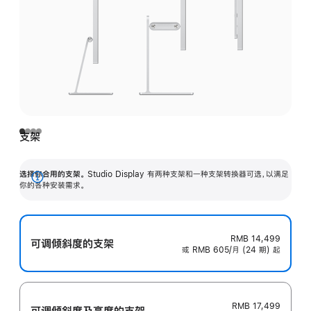
支架
选择你合用的支架。
Studio Display 有两种支架和一种支架转换器可选，以满足
展
你的各种安装需求。
开
RMB 14,499
可调倾斜度的支架
或 RMB 605/月 (24 期) 起
RMB 17,499
可调倾斜度及高‍度的支‍架