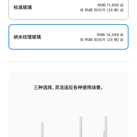
RMB 11,999
起
标准玻璃
或 RMB 500/月 (24 期) 起
RMB 14,499
起
纳米纹理玻璃
或 RMB 605/月 (24 期) 起
三种选择，灵活适应各种使用场景。
标