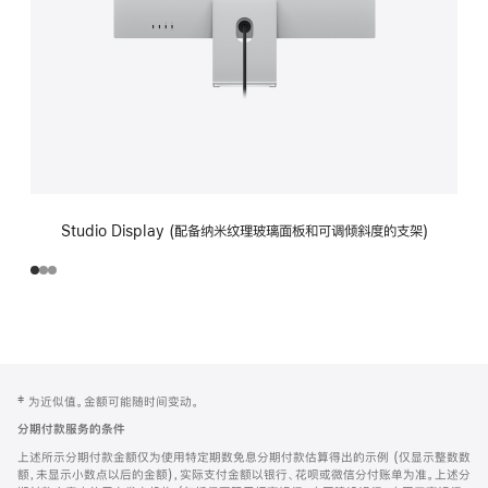
Studio Display (配备纳米纹理玻璃面板和可调倾斜度的支架)
网
脚
‡ 为近似值。金额可能随时间变动。
注
页
分期付款服务的条件
页
上述所示分期付款金额仅为使用特定期数免息分期付款估算得出的示例 (仅显示整数数
脚
额，未显示小数点以后的金额)，实际支付金额以银行、花呗或微信分付账单为准。上述分