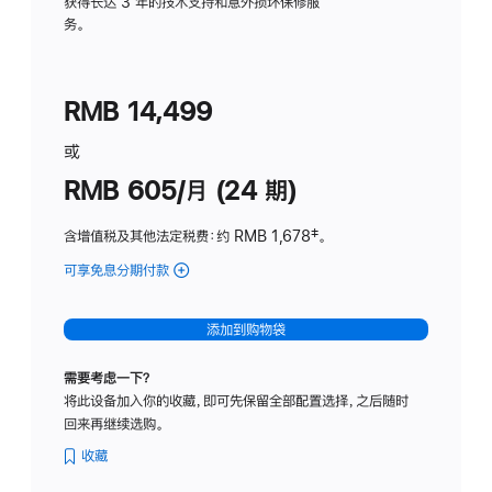
务
获得长达 3 年的技术支持和意外损坏保修服
务。
计
划
(适
RMB 14,499
用
于
或
Studio
RMB 605/月 (24 期)
Display
含增值税及其他法定税费
：约 RMB 1,678
脚
‡。
注
可享免息分期付款
(Studio
Display
-
添加到购物袋
纳
米
需要考虑一下？
纹
将此设备加入你的收藏，即可先保留全部配置选择，之后随时
理
回来再继续选购。
玻
璃
收藏
面