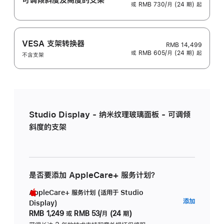
或 RMB 730/月 (24 期) 起
VESA 支架转换器
RMB 14,499
或 RMB 605/月 (24 期) 起
不含支架
Studio Display - 纳米纹理玻璃面板 - 可调倾
斜度的支架
是否要添加 AppleCare+ 服务计划？
AppleCare+ 服务计划 (适用于 Studio
AppleC
添加
Display)
服
RMB 1,249
或
RMB 53/月 (24 期)