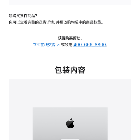
板
-
想购买多件商品？
可
你可以查看完整的送货详情，并更改购物袋中的商品数量。
调
倾
斜
获得购买帮助，
度
立即在线交流
(在
或致电
400-666-8800
。
的
新
支
窗
架
口
包装内容
的
中
分
打
期
开)
付
款
选
项)