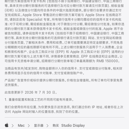
期付款方案由信用卡发卡机构 (包括但不限于招商银行、中国建设银行、中国工商银行
等，具体支持分期付款服务的可选择银行及对应分期付款方案请见付款页面)、蚂蚁金服
(花呗) 以及微信分付面向符合条件的中国大陆居民提供。部分银行会要求你通过支付
宝完成购买。Apple Store 零售店的分期付款方案可能与 Apple Store 在线商店不
同，请到店咨询 Specialist 专家。所有银行信用卡分期均需经你的信用卡发卡机构批
准；对于花呗分期，需经蚂蚁金服批准；对于微信分付分期，需经微信分付批准。如果你选
择的分期付款方案未获得信用卡发卡机构、蚂蚁金服或微信分付的批准，Apple 将不会
被告知原因。请参阅信用卡发卡机构 (包括但不限于招商银行、中国建设银行、中国工商
银行等，具体支持分期付款服务的可选择银行请见付款页面) 网站、支付宝网站和微信
分付服务页面，了解相关条件、费用和收费。订单可能需要满足特定金额要求，不同免息
分期期数对应的最低限额可能有所不同。上述分期付款服务只适用于个人消费者。企业
和教育机构客户、企业员工购买计划 (EPP) 和 Apple 员工购买计划 (EPP) 适用的分
期付款方案可能与上述方案不同，详情请参见教育商店、EPP 在线商店和企业商店。公
司信用卡无资格申请分期。招商银行分期付款单笔订单最高限额为 RMB 150000。
当商品有货并/或发货时，购物金额将计入你的信用卡、支付宝或微信分付账单。相关财
务费用将显示在你的信用卡对账单、支付宝或微信账户中。
产品按广告宣传价或标价提供分期付款服务。价格包含增值税。所有订单均可享受免费
送货服务。
此信息更新于 2026 年 7 月 30 日。
1. 重量依配置和制造工艺的不同而可能有所差异。
我们会使用你所在位置，为你更快显示送货选项。我们通过你的 IP 地址，或者你在上次
访问 Apple 网站时输入的位置信息，找到了你的位置。
Mac
显示器
购买 Studio Display