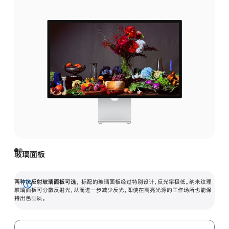
玻璃面板
两种抗反射玻璃面板可选。
标配的玻璃面板经过特别设计，反光率极低。纳米纹理
展
玻璃面板可分散反射光，从而进一步减少反光，即使在高亮光源的工作场所也能保
持出色画质。
开