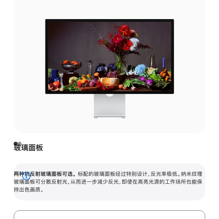
玻璃面板
两种抗反射玻璃面板可选。
标配的玻璃面板经过特别设计，反光率极低。纳米纹理
展
玻璃面板可分散反射光，从而进一步减少反光，即使在高亮光源的工作场所也能保
持出色画质。
开