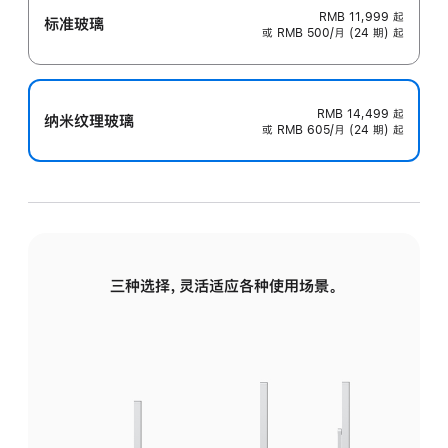
RMB 11,999
起
标准玻璃
或 RMB 500/月 (24 期) 起
RMB 14,499
起
纳米纹理玻璃
或 RMB 605/月 (24 期) 起
三种选择，灵活适应各种使用场景。
标