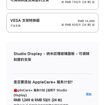
或 RMB 730/月 (24 期) 起
VESA 支架转换器
RMB 14,499
或 RMB 605/月 (24 期) 起
不含支架
Studio Display - 纳米纹理玻璃面板 - 可调倾
斜度的支架
是否要添加 AppleCare+ 服务计划？
AppleCare+ 服务计划 (适用于 Studio
AppleC
添加
Display)
服
RMB 1,249
或
RMB 53/月 (24 期)