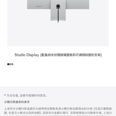
Studio Display (配备纳米纹理玻璃面板和可调倾斜度的支架)
网
脚
‡ 为近似值。金额可能随时间变动。
注
页
分期付款服务的条件
页
上述所示分期付款金额仅为使用特定期数免息分期付款估算得出的示例 (仅显示整数数
脚
额，未显示小数点以后的金额)，实际支付金额以银行、花呗或微信分付账单为准。上述分