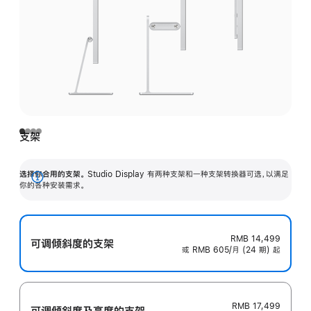
支架
选择你合用的支架。
Studio Display 有两种支架和一种支架转换器可选，以满足
展
你的各种安装需求。
开
RMB 14,499
可调倾斜度的支架
或 RMB 605/月 (24 期) 起
RMB 17,499
可调倾斜度及高‍度的支‍架