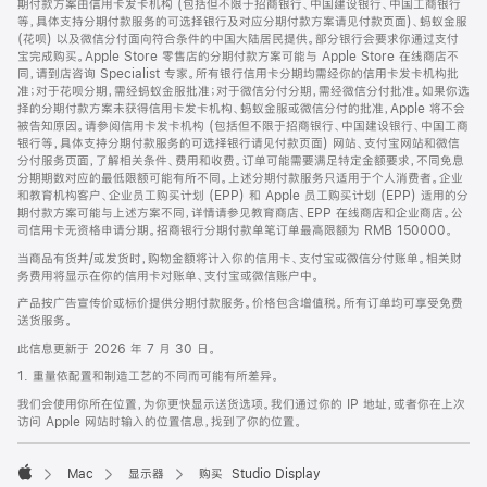
期付款方案由信用卡发卡机构 (包括但不限于招商银行、中国建设银行、中国工商银行
等，具体支持分期付款服务的可选择银行及对应分期付款方案请见付款页面)、蚂蚁金服
(花呗) 以及微信分付面向符合条件的中国大陆居民提供。部分银行会要求你通过支付
宝完成购买。Apple Store 零售店的分期付款方案可能与 Apple Store 在线商店不
同，请到店咨询 Specialist 专家。所有银行信用卡分期均需经你的信用卡发卡机构批
准；对于花呗分期，需经蚂蚁金服批准；对于微信分付分期，需经微信分付批准。如果你选
择的分期付款方案未获得信用卡发卡机构、蚂蚁金服或微信分付的批准，Apple 将不会
被告知原因。请参阅信用卡发卡机构 (包括但不限于招商银行、中国建设银行、中国工商
银行等，具体支持分期付款服务的可选择银行请见付款页面) 网站、支付宝网站和微信
分付服务页面，了解相关条件、费用和收费。订单可能需要满足特定金额要求，不同免息
分期期数对应的最低限额可能有所不同。上述分期付款服务只适用于个人消费者。企业
和教育机构客户、企业员工购买计划 (EPP) 和 Apple 员工购买计划 (EPP) 适用的分
期付款方案可能与上述方案不同，详情请参见教育商店、EPP 在线商店和企业商店。公
司信用卡无资格申请分期。招商银行分期付款单笔订单最高限额为 RMB 150000。
当商品有货并/或发货时，购物金额将计入你的信用卡、支付宝或微信分付账单。相关财
务费用将显示在你的信用卡对账单、支付宝或微信账户中。
产品按广告宣传价或标价提供分期付款服务。价格包含增值税。所有订单均可享受免费
送货服务。
此信息更新于 2026 年 7 月 30 日。
1. 重量依配置和制造工艺的不同而可能有所差异。
我们会使用你所在位置，为你更快显示送货选项。我们通过你的 IP 地址，或者你在上次
访问 Apple 网站时输入的位置信息，找到了你的位置。
Mac
显示器
购买 Studio Display