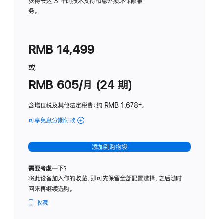
务
获得长达 3 年的技术支持和意外损坏保修服
务。
计
划
(适
RMB 14,499
用
于
或
Studio
RMB 605/月 (24 期)
Display
含增值税及其他法定税费
：约 RMB 1,678
脚
‡。
注
可享免息分期付款
(Studio
Display
-
添加到购物袋
纳
米
需要考虑一下？
纹
将此设备加入你的收藏，即可先保留全部配置选择，之后随时
理
回来再继续选购。
玻
璃
收藏
面