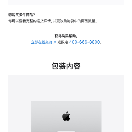
板
-
想购买多件商品？
可
你可以查看完整的送货详情，并更改购物袋中的商品数量。
调
倾
斜
获得购买帮助，
度
立即在线交流
(在
或致电
400-666-8800
。
的
新
支
窗
架
口
包装内容
的
中
分
打
期
开)
付
款
选
项)