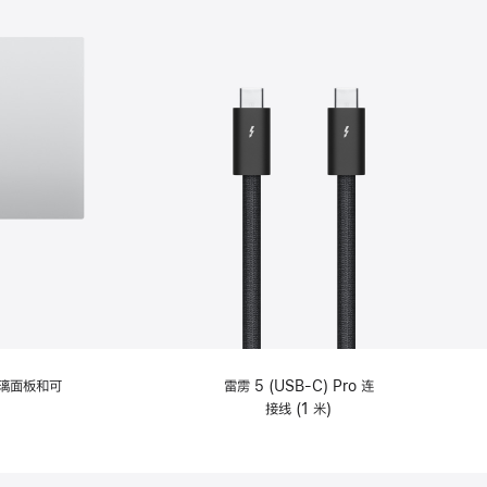
选
项)
理玻璃面板和可
雷雳 5 (USB-C) Pro 连
接线 (1 米)