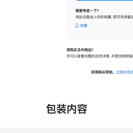
纳
米
需要考虑一下？
纹
将此设备加入你的收藏，即可先保留
理
玻
收藏
璃
面
板
想购买多件商品？
-
你可以查看完整的送货详情，并更改购物袋
可
调
倾
获得购买帮助，
立即在线
斜
度
的
支
架
包装内容
的
分
期
付
款