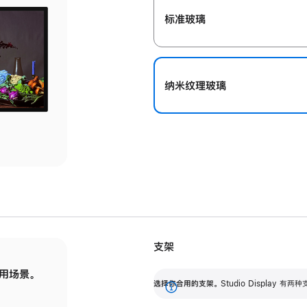
标准玻璃
纳米纹理玻璃
支架
用场景。
标配可调倾斜度的支架，提供 30 度的倾斜度
选
选择你合用的支架。
Studio Display
调节范围。
展