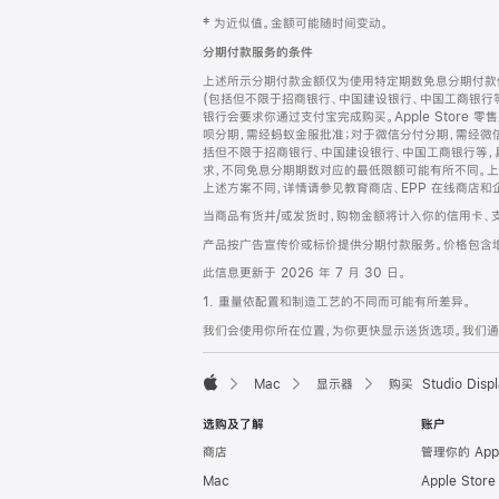
网
脚
‡ 为近似值。金额可能随时间变动。
注
页
分期付款服务的条件
页
上述所示分期付款金额仅为使用特定期数免息分期付款估
脚
(包括但不限于招商银行、中国建设银行、中国工商银行
银行会要求你通过支付宝完成购买。Apple Store 零
呗分期，需经蚂蚁金服批准；对于微信分付分期，需经微信
括但不限于招商银行、中国建设银行、中国工商银行等，
求，不同免息分期期数对应的最低限额可能有所不同。上述分
上述方案不同，详情请参见教育商店、EPP 在线商店和
当商品有货并/或发货时，购物金额将计入你的信用卡、
产品按广告宣传价或标价提供分期付款服务。价格包含
此信息更新于 2026 年 7 月 30 日。
1. 重量依配置和制造工艺的不同而可能有所差异。
我们会使用你所在位置，为你更快显示送货选项。我们通过你
Mac
显示器
购买 Studio Displ
Apple
选购及了解
账户
商店
管理你的 App
Mac
Apple Stor