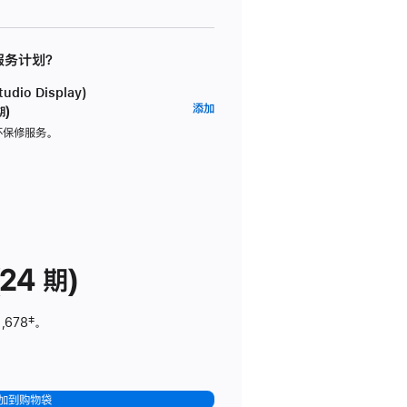
 服务计划？
dio Display)
AppleCare+
添加
期)
服
坏保修服务。
务
计
划
(适
用
于
24 期)
Studio
Display)
,678
脚
‡。
注
加到购物袋