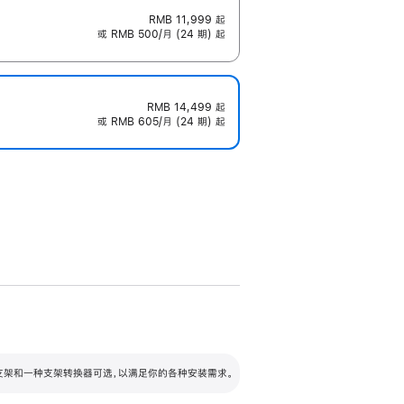
RMB 11,999
起
或 RMB 500/月 (24 期) 起
RMB 14,499
起
或 RMB 605/月 (24 期) 起
配可调倾斜度及高度的支架，额外增加 105
VESA 支架转换器
 有两种支架和一种支架转换器可选，以满足你的各种安装需求。
毫米的高度调节范围。
容的支架 (未随附)