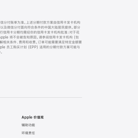
微信分付账单为准。上述分期付款方案由信用卡发卡机构
) 以及微信分付面向符合条件的中国大陆居民提供。部分
家。所有银行信用卡分期均需经你的信用卡发卡机构批准；对于花
ple 将不会被告知原因。请参阅信用卡发卡机构 (包
了解相关条件、费用和收费。订单可能需要满足特定金额要
e 员工购买计划 (EPP) 适用的分期付款方案可能与
。
Apple 价值观
辅助功能
环境责任