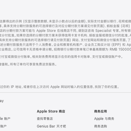
算得出的示例 (仅显示整数数额，未显示小数点以后的金额)，实际支付金额以银行、花呗或
等，具体支持分期付款服务的可选择银行及对应分期付款方案请见付款页面)、蚂蚁金服 (花呗
售店的分期付款方案可能与 Apple Store 在线商店不同，请到店咨询 Specialist 专
分付批准。如果你选择的分期付款方案未获得信用卡发卡机构、蚂蚁金服或微信分付的批准，Ap
具体支持分期付款服务的可选择银行请见付款页面) 网站、支付宝网站和微信分付服务页面，
期付款服务只适用于个人消费者。企业和教育机构客户、企业员工购买计划 (EPP) 和 Appl
企业商店。公司信用卡无资格申请分期。招商银行分期付款单笔订单最高限额为 RMB 150000
支付宝或微信分付账单。相关财务费用将显示在你的信用卡对账单、支付宝或微信账户中。
增值税。所有订单均可享受免费送货服务。
的 IP 地址，或者你在上次访问 Apple 网站时输入的位置信息，找到了你的位置。
ay
Apple Store 商店
商务应用
le 账户
查找零售店
Apple 与商务
e 账户
Genius Bar 天才吧
商务选购