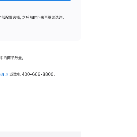
全部配置选择，之后随时回来再继续选购。
中的商品数量。
交流
(在
或致电
400-666-8800。
新
窗
口
中
打
开)