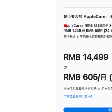
是否要添加 AppleCare+
AppleCare+ 服务计划 (适用于 Stu
RMB 1,249
或
RMB 53/月 (24 
获得长达 3 年的技术支持和意外损
RMB 14,499
或
RMB 605/月 (
含增值税及其他法定税费
：约 RMB 1
可享免息分期付款
(Studio
Display
-
添