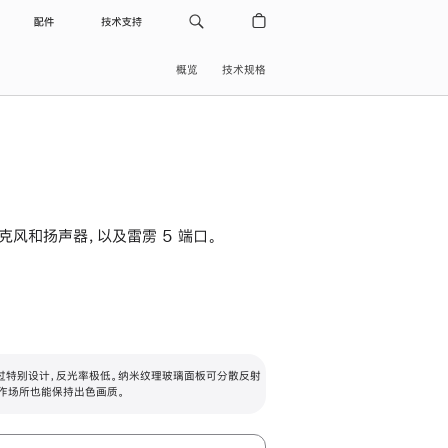
配件
技术支持
概览
技术规格
级麦克风和扬声器，以及雷雳 5 端口。
过特别设计，反光率极低。纳米纹理玻璃面板可分散反射
作场所也能保持出色画质。