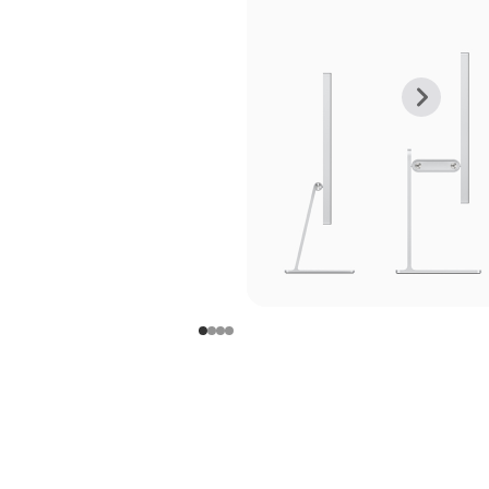
上
下
一
一
张
张
图
图
库
库
图
图
片
片
-
-
支
支
架
架