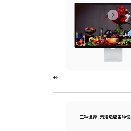
上
下
一
一
张
张
图
图
库
库
图
图
片
片
-
-
玻
玻
璃
璃
三种选择，灵活适应各种使
面
面
板
板