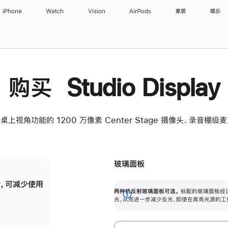
iPhone
Watch
Vision
AirPods
家居
娱乐
购买 Studio Display
桌上视角功能的 1200 万像素 Center Stage 摄像头、录音棚
玻璃面板
，可减少使用
纳米纹理玻璃面板可进一步减少反光，即使在
两种抗反射玻璃面板可选。
标配的玻璃面板经
。
有高亮光源的场所使用，也能保持出色画质。
展
光，从而进一步减少反光，即使在高亮光源的工
开