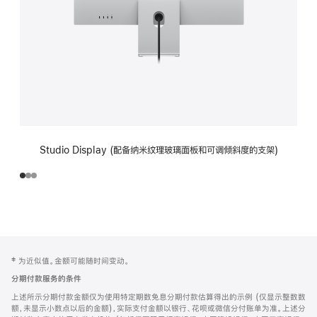
Studio Display (配备纳米纹理玻璃面板和可调倾斜度的支架)
网
脚
‡ 为近似值。金额可能随时间变动。
注
页
分期付款服务的条件
页
上述所示分期付款金额仅为使用特定期数免息分期付款估算得出的示例 (仅显示整数数
脚
额，未显示小数点以后的金额)，实际支付金额以银行、花呗或微信分付账单为准。上述分