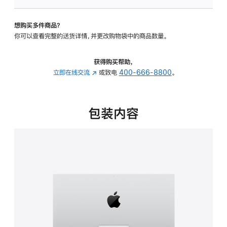
板
-
想购买多件商品？
可
你可以查看完整的送货详情，并更改购物袋中的商品数量。
调
倾
斜
获得购买帮助，
度
立即在线交流
(在
或致电
400-666-8800
。
的
新
支
窗
架
口
包装内容
的
中
分
打
期
开)
付
款
选
项)