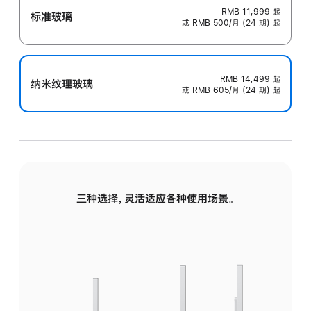
RMB 11,999
起
标准玻璃
或 RMB 500/月 (24 期) 起
RMB 14,499
起
纳米纹理玻璃
或 RMB 605/月 (24 期) 起
三种选择，灵活适应各种使用场景。
标