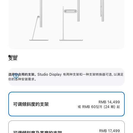
支架
选择你合用的支架。
Studio Display 有两种支架和一种支架转换器可选，以满足
展
你的各种安装需求。
开
RMB 14,499
可调倾斜度的支架
或 RMB 605/月 (24 期) 起
RMB 17,499
可调倾斜度及高‍度的支‍架