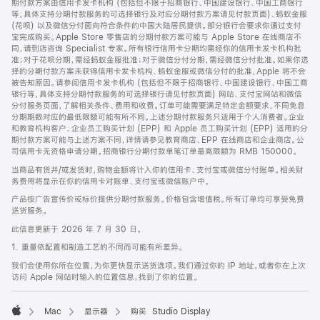
期付款方案由信用卡发卡机构 (包括但不限于招商银行、中国建设银行、中国工商银行
等，具体支持分期付款服务的可选择银行及对应分期付款方案请见付款页面)、蚂蚁金服
(花呗) 以及微信分付面向符合条件的中国大陆居民提供。部分银行会要求你通过支付
宝完成购买。Apple Store 零售店的分期付款方案可能与 Apple Store 在线商店不
同，请到店咨询 Specialist 专家。所有银行信用卡分期均需经你的信用卡发卡机构批
准；对于花呗分期，需经蚂蚁金服批准；对于微信分付分期，需经微信分付批准。如果你选
择的分期付款方案未获得信用卡发卡机构、蚂蚁金服或微信分付的批准，Apple 将不会
被告知原因。请参阅信用卡发卡机构 (包括但不限于招商银行、中国建设银行、中国工商
银行等，具体支持分期付款服务的可选择银行请见付款页面) 网站、支付宝网站和微信
分付服务页面，了解相关条件、费用和收费。订单可能需要满足特定金额要求，不同免息
分期期数对应的最低限额可能有所不同。上述分期付款服务只适用于个人消费者。企业
和教育机构客户、企业员工购买计划 (EPP) 和 Apple 员工购买计划 (EPP) 适用的分
期付款方案可能与上述方案不同，详情请参见教育商店、EPP 在线商店和企业商店。公
司信用卡无资格申请分期。招商银行分期付款单笔订单最高限额为 RMB 150000。
当商品有货并/或发货时，购物金额将计入你的信用卡、支付宝或微信分付账单。相关财
务费用将显示在你的信用卡对账单、支付宝或微信账户中。
产品按广告宣传价或标价提供分期付款服务。价格包含增值税。所有订单均可享受免费
送货服务。
此信息更新于 2026 年 7 月 30 日。
1. 重量依配置和制造工艺的不同而可能有所差异。
我们会使用你所在位置，为你更快显示送货选项。我们通过你的 IP 地址，或者你在上次
访问 Apple 网站时输入的位置信息，找到了你的位置。
Mac
显示器
购买 Studio Display