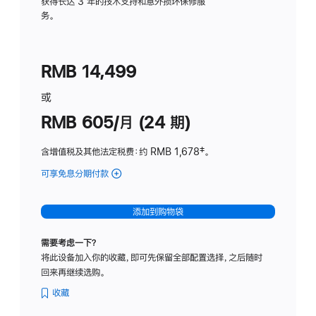
务
获得长达 3 年的技术支持和意外损坏保修服
务。
计
划
(适
RMB 14,499
用
于
或
Studio
RMB 605/月 (24 期)
Display
含增值税及其他法定税费
：约 RMB 1,678
脚
‡。
注
可享免息分期付款
(Studio
Display
-
添加到购物袋
纳
米
需要考虑一下？
纹
将此设备加入你的收藏，即可先保留全部配置选择，之后随时
理
回来再继续选购。
玻
璃
收藏
面