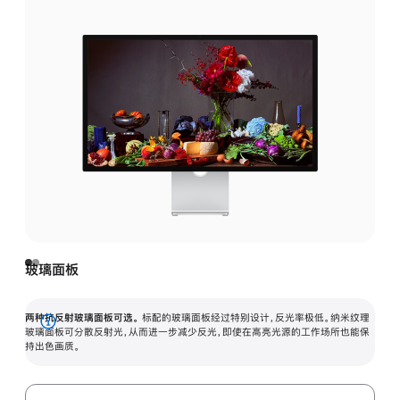
玻璃面板
两种抗反射玻璃面板可选。
标配的玻璃面板经过特别设计，反光率极低。纳米纹理
展
玻璃面板可分散反射光，从而进一步减少反光，即使在高亮光源的工作场所也能保
持出色画质。
开