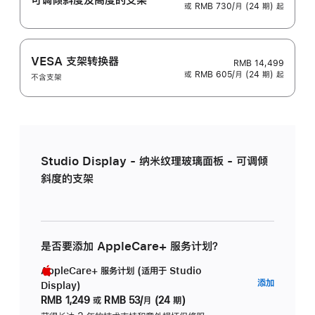
或 RMB 730/月 (24 期) 起
VESA 支架转换器
RMB 14,499
或 RMB 605/月 (24 期) 起
不含支架
Studio Display - 纳米纹理玻璃面板 - 可调倾
斜度的支架
是否要添加 AppleCare+ 服务计划？
AppleCare+ 服务计划 (适用于 Studio
AppleC
添加
Display)
服
RMB 1,249
或
RMB 53/月 (24 期)